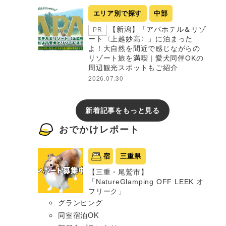
エリア別で探す
中部
【新潟】「アパホテル＆リゾ
PR
ート〈上越妙高〉」に泊まった
よ！大自然を間近で感じながらの
リゾート旅を満喫 | 愛犬同伴OKの
周辺観光スポットもご紹介
2026.07.30
新着記事をもっと見る
おでかけレポート
宿
三重県
【三重・尾鷲市】
「NatureGlamping OFF LEEK オ
フリーク」
グランピング
同室宿泊OK