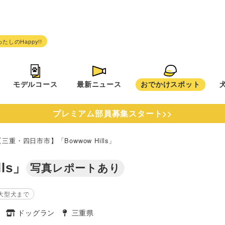
モデルコース
最新ニュース
おでかけスポット
プレミアム部員募集スタート>>
【三重・四日市市】「Bowwow Hills」
ls」
写真レポートあり
大型犬まで
ン
ドッグラン
三重県
タグ
タグ