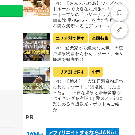
【さんふらわあ】ウィズペッ
PR
トルームで快適な九州旅へ！ニュ
ーオープンの「レジーナリゾート
由布院 圍-Kakoi-」を含む別府・由
布院を満喫するモデルコース
エリア別で探す
全国特集
愛犬家から絶大な人気「大江
PR
戸温泉物語わんわんリゾート」全5
施設を徹底紹介！
エリア別で探す
中部
【栃木】「大江戸温泉物語わ
PR
んわんリゾート 那須塩原」に泊ま
ったよ！ 上質な温泉と豪華多彩な
バイキングを満喫！| 愛犬と一緒に
楽しめる周辺観光スポットもご紹
介
PR