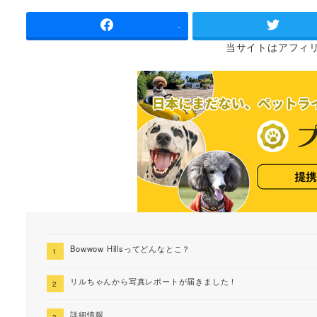
者
-
当サイトは
アフィ
Bowwow Hillsってどんなとこ？
リルちゃんから写真レポートが届きました！
詳細情報