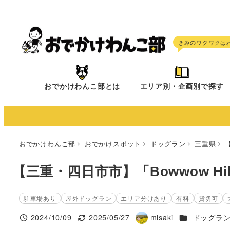
メ
イ
ン
コ
ン
テ
おでかけわんこ部とは
エリア別・企画別で探す
ン
ツ
へ
移
おでかけわんこ部
おでかけスポット
ドッグラン
三重県
動
【三重・四日市市】「Bowwow Hil
駐車場あり
屋外ドッグラン
エリア分けあり
有料
貸切可
施設ジャンル
2024/10/09
2025/05/27
misaki
ドッグラ
投稿日
更新日
著