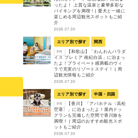
ったよ！ 上質な温泉と豪華多彩な
バイキングを満喫！| 愛犬と一緒に
楽しめる周辺観光スポットもご紹
介
2026.07.30
エリア別で探す
関西
【和歌山】「わんわんパラダ
PR
イス プレミア 南紀白浜」に泊まっ
たよ！プライベート感満載のヴィ
ラで充実のリゾートステイ！ | 周
辺観光情報もご紹介
2026.07.30
エリア別で探す
中国・四国
【香川】「アパホテル〈高松
PR
空港〉」に泊まったよ！屋内ドッ
グランも完備した空間で香川旅を
満喫！ | 周辺のおすすめ観光スポ
ットもご紹介
2026.07.30