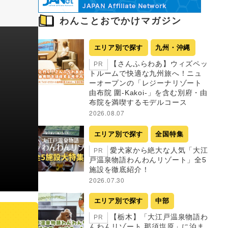
わんことおでかけマガジン
エリア別で探す
九州・沖縄
【さんふらわあ】ウィズペッ
PR
トルームで快適な九州旅へ！ニュ
ーオープンの「レジーナリゾート
由布院 圍-Kakoi-」を含む別府・由
布院を満喫するモデルコース
2026.08.07
エリア別で探す
全国特集
愛犬家から絶大な人気「大江
PR
戸温泉物語わんわんリゾート」全5
施設を徹底紹介！
2026.07.30
エリア別で探す
中部
【栃木】「大江戸温泉物語わ
PR
んわんリゾート 那須塩原」に泊ま