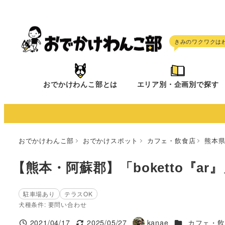
メ
イ
ン
コ
ン
テ
おでかけわんこ部とは
エリア別・企画別で探す
ン
ツ
へ
移
おでかけわんこ部
おでかけスポット
カフェ・飲食店
熊本
動
【熊本・阿蘇郡】「boketto『ar
駐車場あり
テラスOK
犬種条件: 要問い合わせ
施設ジャンル
2021/04/17
2025/05/27
kanae
カフェ・飲