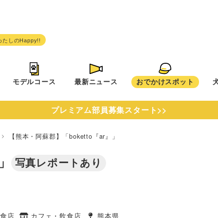
モデルコース
最新ニュース
おでかけスポット
プレミアム部員募集スタート>>
県
【熊本・阿蘇郡】「boketto『ar』」
』」
写真レポートあり
食店
カフェ・飲食店
熊本県