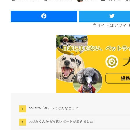
投稿日
更新日
著
者
-
当サイトは
アフィ
boketto『ar』ってどんなとこ？
buddyくんから写真レポートが届きました！