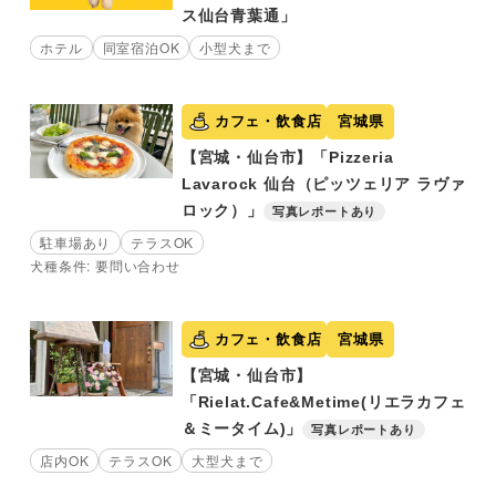
ス仙台青葉通」
ホテル
同室宿泊OK
小型犬まで
カフェ・飲食店
宮城県
【宮城・仙台市】「Pizzeria
Lavarock 仙台（ピッツェリア ラヴァ
ロック）」
写真レポートあり
駐車場あり
テラスOK
犬種条件: 要問い合わせ
カフェ・飲食店
宮城県
【宮城・仙台市】
「Rielat.Cafe&Metime(リエラカフェ
＆ミータイム)」
写真レポートあり
店内OK
テラスOK
大型犬まで