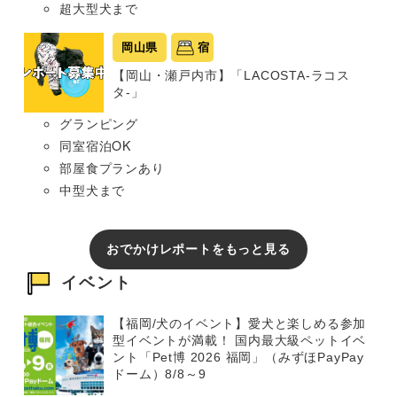
超大型犬まで
岡山県
宿
【岡山・瀬戸内市】「LACOSTA-ラコス
タ-」
グランピング
同室宿泊OK
部屋食プランあり
中型犬まで
おでかけレポートをもっと見る
イベント
【福岡/犬のイベント】愛犬と楽しめる参加
型イベントが満載！ 国内最大級ペットイベ
ント「Pet博 2026 福岡」（みずほPayPay
ドーム）8/8～9