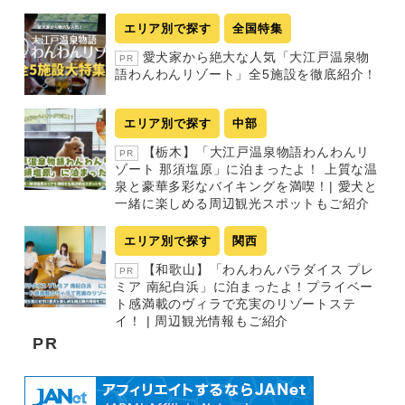
エリア別で探す
全国特集
愛犬家から絶大な人気「大江戸温泉物
PR
語わんわんリゾート」全5施設を徹底紹介！
エリア別で探す
中部
【栃木】「大江戸温泉物語わんわんリ
PR
ゾート 那須塩原」に泊まったよ！ 上質な温
泉と豪華多彩なバイキングを満喫！| 愛犬と
一緒に楽しめる周辺観光スポットもご紹介
エリア別で探す
関西
【和歌山】「わんわんパラダイス プレ
PR
ミア 南紀白浜」に泊まったよ！プライベー
ト感満載のヴィラで充実のリゾートステ
イ！ | 周辺観光情報もご紹介
PR