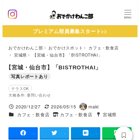
メ
イ
MENU
ン
プレミアム部員募集スタート>>
コ
ン
おでかけわんこ部
おでかけスポット
カフェ・飲食店
テ
宮城県
【宮城・仙台市】「BISTROTHAI」
ン
ツ
【宮城・仙台市】「BISTROTHAI」
へ
写真レポートあり
移
テラスOK
動
犬種条件: 要問い合わせ
2020/12/27
2026/05/15
maki
投稿日
更新日
著
施設ジャンル
カフェ・飲食店
カフェ・飲食店
宮城県
タグ
者
タグ
-
-
-