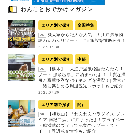
わんことおでかけマガジン
エリア別で探す
全国特集
愛犬家から絶大な人気「大江戸温泉物
PR
語わんわんリゾート」全5施設を徹底紹介！
2026.07.30
エリア別で探す
中部
【栃木】「大江戸温泉物語わんわんリ
PR
ゾート 那須塩原」に泊まったよ！ 上質な温
泉と豪華多彩なバイキングを満喫！| 愛犬と
一緒に楽しめる周辺観光スポットもご紹介
2026.07.30
エリア別で探す
関西
【和歌山】「わんわんパラダイス プレ
PR
ミア 南紀白浜」に泊まったよ！プライベー
ト感満載のヴィラで充実のリゾートステ
イ！ | 周辺観光情報もご紹介