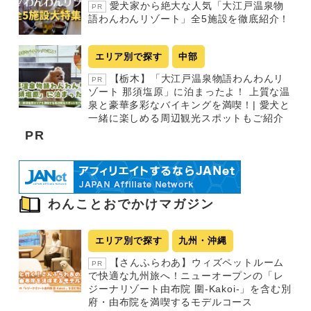
愛犬家から絶大な人気「大江戸温泉物
PR
語わんわんリゾート」全5施設を徹底紹介！
エリア別で探す
中部
【栃木】「大江戸温泉物語わんわんリ
PR
ゾート 那須塩原」に泊まったよ！ 上質な温
泉と豪華多彩なバイキングを満喫！| 愛犬と
一緒に楽しめる周辺観光スポットもご紹介
PR
わんことおでかけマガジン
エリア別で探す
九州・沖縄
【さんふらわあ】ウィズペットルーム
PR
で快適な九州旅へ！ニューオープンの「レ
ジーナリゾート由布院 圍-Kakoi-」を含む別
府・由布院を満喫するモデルコース