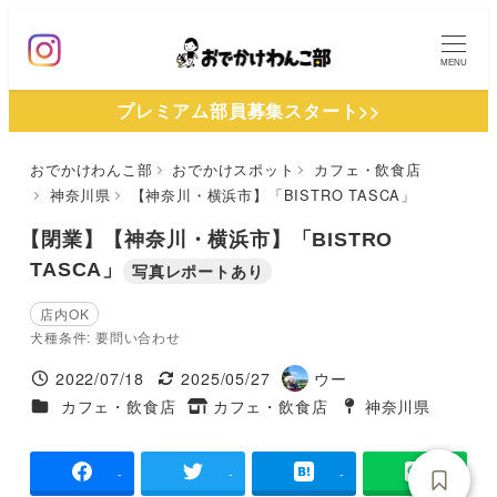
メ
イ
MENU
ン
プレミアム部員募集スタート>>
コ
ン
おでかけわんこ部
おでかけスポット
カフェ・飲食店
テ
神奈川県
【神奈川・横浜市】「BISTRO TASCA」
ン
ツ
【閉業】【神奈川・横浜市】「BISTRO
へ
TASCA」
写真レポートあり
移
店内OK
動
犬種条件: 要問い合わせ
2022/07/18
2025/05/27
ウー
投稿日
更新日
著
施設ジャンル
カフェ・飲食店
カフェ・飲食店
神奈川県
タグ
者
タグ
-
-
-