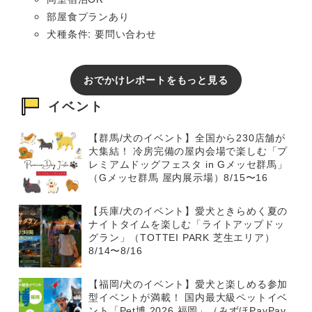
部屋食プランあり
犬種条件: 要問い合わせ
おでかけレポートをもっと見る
イベント
【群馬/犬のイベント】全国から230店舗が
大集結！ 冷房完備の屋内会場で楽しむ「プ
レミアムドッグフェスタ in Gメッセ群馬」
（Gメッセ群馬 屋内展示場）8/15〜16
【兵庫/犬のイベント】愛犬ときらめく夏の
ナイトタイムを楽しむ「ライトアップドッ
グラン」（TOTTEI PARK 芝生エリア）
8/14〜8/16
【福岡/犬のイベント】愛犬と楽しめる参加
型イベントが満載！ 国内最大級ペットイベ
ント「Pet博 2026 福岡」（みずほPayPay