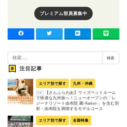
プレミアム部員募集中
-
-
-
検
検索
索
注目記事
エリア別で探す
九州・沖縄
【さんふらわあ】ウィズペットルーム
PR
で快適な九州旅へ！ニューオープンの「レ
ジーナリゾート由布院 圍-Kakoi-」を含む別
府・由布院を満喫するモデルコース
エリア別で探す
全国特集