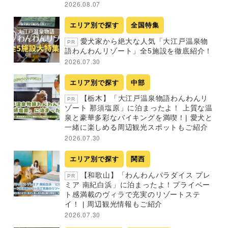
2026.08.07
エリア別で探す
全国特集
愛犬家から絶大な人気「大江戸温泉物
PR
語わんわんリゾート」全5施設を徹底紹介！
2026.07.30
エリア別で探す
中部
【栃木】「大江戸温泉物語わんわんリ
PR
ゾート 那須塩原」に泊まったよ！ 上質な温
泉と豪華多彩なバイキングを満喫！| 愛犬と
一緒に楽しめる周辺観光スポットもご紹介
2026.07.30
エリア別で探す
関西
【和歌山】「わんわんパラダイス プレ
PR
ミア 南紀白浜」に泊まったよ！プライベー
ト感満載のヴィラで充実のリゾートステ
イ！ | 周辺観光情報もご紹介
2026.07.30