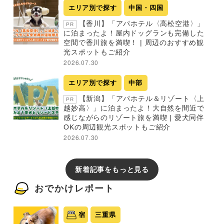
エリア別で探す
中国・四国
【香川】「アパホテル〈高松空港〉」
PR
に泊まったよ！屋内ドッグランも完備した
空間で香川旅を満喫！ | 周辺のおすすめ観
光スポットもご紹介
2026.07.30
エリア別で探す
中部
【新潟】「アパホテル＆リゾート〈上
PR
越妙高〉」に泊まったよ！大自然を間近で
感じながらのリゾート旅を満喫 | 愛犬同伴
OKの周辺観光スポットもご紹介
2026.07.30
新着記事をもっと見る
おでかけレポート
宿
三重県