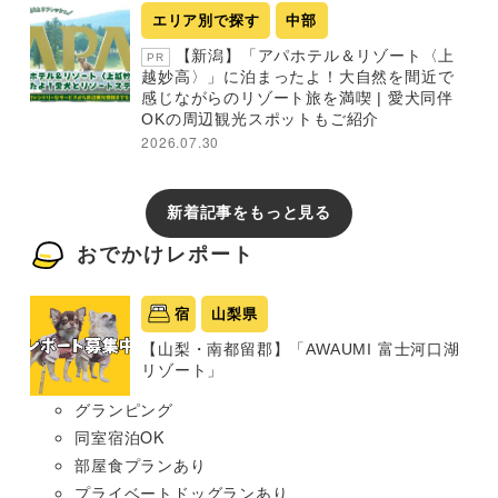
エリア別で探す
中部
【新潟】「アパホテル＆リゾート〈上
PR
越妙高〉」に泊まったよ！大自然を間近で
感じながらのリゾート旅を満喫 | 愛犬同伴
OKの周辺観光スポットもご紹介
2026.07.30
新着記事をもっと見る
おでかけレポート
宿
山梨県
【山梨・南都留郡】「AWAUMI 富士河口湖
リゾート」
グランピング
同室宿泊OK
部屋食プランあり
プライベートドッグランあり