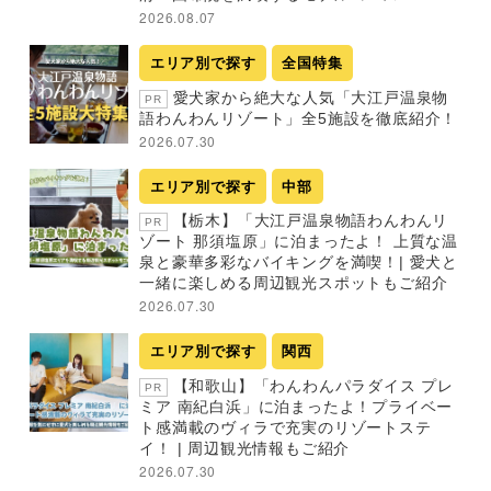
2026.08.07
エリア別で探す
全国特集
愛犬家から絶大な人気「大江戸温泉物
PR
語わんわんリゾート」全5施設を徹底紹介！
2026.07.30
エリア別で探す
中部
【栃木】「大江戸温泉物語わんわんリ
PR
ゾート 那須塩原」に泊まったよ！ 上質な温
泉と豪華多彩なバイキングを満喫！| 愛犬と
一緒に楽しめる周辺観光スポットもご紹介
2026.07.30
エリア別で探す
関西
【和歌山】「わんわんパラダイス プレ
PR
ミア 南紀白浜」に泊まったよ！プライベー
ト感満載のヴィラで充実のリゾートステ
イ！ | 周辺観光情報もご紹介
2026.07.30