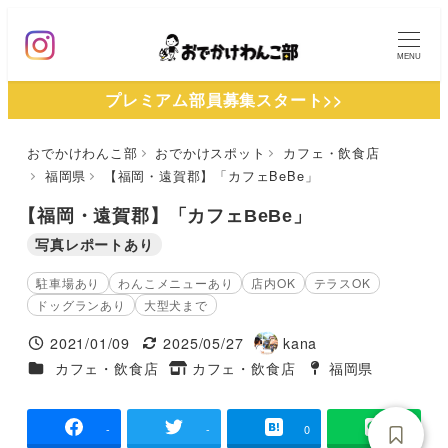
メ
イ
MENU
ン
プレミアム部員募集スタート>>
コ
ン
おでかけわんこ部
おでかけスポット
カフェ・飲食店
テ
福岡県
【福岡・遠賀郡】「カフェBeBe」
ン
ツ
【福岡・遠賀郡】「カフェBeBe」
へ
写真レポートあり
移
駐車場あり
わんこメニューあり
店内OK
テラスOK
動
ドッグランあり
大型犬まで
2021/01/09
2025/05/27
kana
投稿日
更新日
著
施設ジャンル
カフェ・飲食店
カフェ・飲食店
福岡県
タグ
者
タグ
-
-
0