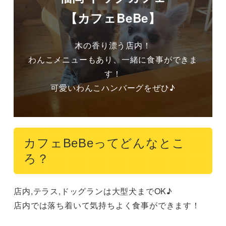
【カフェBeBe】
木の香り漂う店内！

わんこメニューもあり、一緒に食事ができま
す！

可愛いわんこハンバーグをぜひ♪
カフェBeBeってどんなとこ
ろ？
店内,テラス,ドッグランは大型犬までOK♪

店内では落ち着いて気持ちよく食事ができます！
