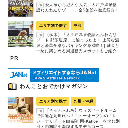
愛犬家から絶大な人気「大江戸温泉物
PR
語わんわんリゾート」全5施設を徹底紹介！
エリア別で探す
中部
【栃木】「大江戸温泉物語わんわんリ
PR
ゾート 那須塩原」に泊まったよ！ 上質な温
泉と豪華多彩なバイキングを満喫！| 愛犬と
一緒に楽しめる周辺観光スポットもご紹介
PR
わんことおでかけマガジン
エリア別で探す
九州・沖縄
【さんふらわあ】ウィズペットルーム
PR
で快適な九州旅へ！ニューオープンの「レ
ジーナリゾート由布院 圍-Kakoi-」を含む別
府・由布院を満喫するモデルコース