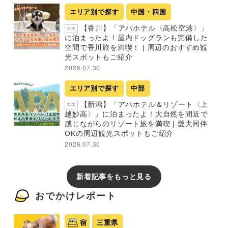
エリア別で探す
中国・四国
【香川】「アパホテル〈高松空港〉」
PR
に泊まったよ！屋内ドッグランも完備した
空間で香川旅を満喫！ | 周辺のおすすめ観
光スポットもご紹介
2026.07.30
エリア別で探す
中部
【新潟】「アパホテル＆リゾート〈上
PR
越妙高〉」に泊まったよ！大自然を間近で
感じながらのリゾート旅を満喫 | 愛犬同伴
OKの周辺観光スポットもご紹介
2026.07.30
新着記事をもっと見る
おでかけレポート
宿
三重県