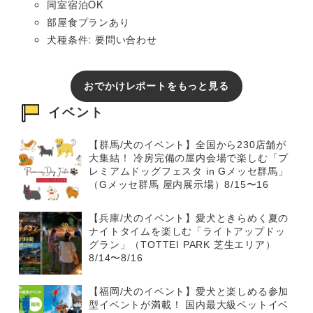
同室宿泊OK
部屋食プランあり
犬種条件: 要問い合わせ
おでかけレポートをもっと見る
イベント
【群馬/犬のイベント】全国から230店舗が
大集結！ 冷房完備の屋内会場で楽しむ「プ
レミアムドッグフェスタ in Gメッセ群馬」
（Gメッセ群馬 屋内展示場）8/15〜16
【兵庫/犬のイベント】愛犬ときらめく夏の
ナイトタイムを楽しむ「ライトアップドッ
グラン」（TOTTEI PARK 芝生エリア）
8/14〜8/16
【福岡/犬のイベント】愛犬と楽しめる参加
型イベントが満載！ 国内最大級ペットイベ