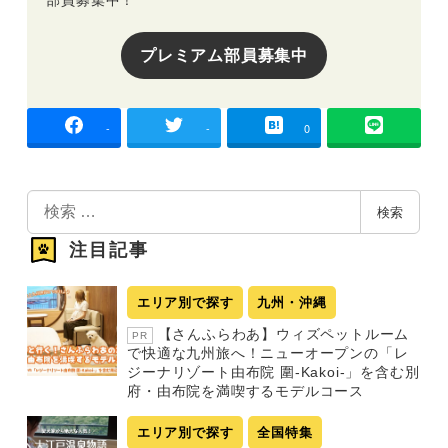
プレミアム部員募集中
-
-
0
検
検索
索
注目記事
エリア別で探す
九州・沖縄
【さんふらわあ】ウィズペットルーム
PR
で快適な九州旅へ！ニューオープンの「レ
ジーナリゾート由布院 圍-Kakoi-」を含む別
府・由布院を満喫するモデルコース
エリア別で探す
全国特集