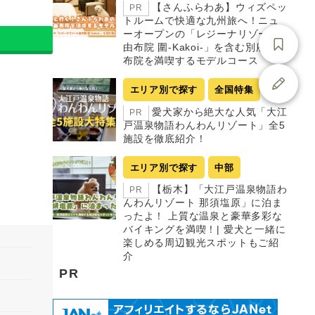
【さんふらわあ】ウィズペッ
PR
トルームで快適な九州旅へ！ニュ
ーオープンの「レジーナリゾート
由布院 圍-Kakoi-」を含む別府・由
布院を満喫するモデルコース
エリア別で探す
全国特集
愛犬家から絶大な人気「大江
PR
戸温泉物語わんわんリゾート」全5
施設を徹底紹介！
エリア別で探す
中部
【栃木】「大江戸温泉物語わ
PR
んわんリゾート 那須塩原」に泊ま
ったよ！ 上質な温泉と豪華多彩な
バイキングを満喫！| 愛犬と一緒に
楽しめる周辺観光スポットもご紹
介
PR