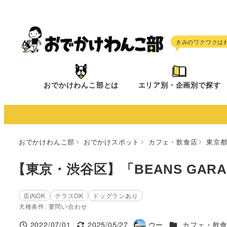
メ
イ
ン
コ
ン
テ
おでかけわんこ部とは
エリア別・企画別で探す
ン
ツ
へ
移
おでかけわんこ部
おでかけスポット
カフェ・飲食店
東京
動
【東京・渋谷区】「BEANS GARAG
店内OK
テラスOK
ドッグランあり
犬種条件: 要問い合わせ
施設ジャンル
2022/07/01
2025/05/27
ウー
カフェ・飲