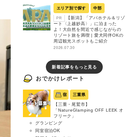
エリア別で探す
中部
【新潟】「アパホテル＆リゾ
PR
ート〈上越妙高〉」に泊まった
よ！大自然を間近で感じながらの
リゾート旅を満喫 | 愛犬同伴OKの
周辺観光スポットもご紹介
2026.07.30
新着記事をもっと見る
おでかけレポート
宿
三重県
【三重・尾鷲市】
「NatureGlamping OFF LEEK オ
フリーク」
グランピング
同室宿泊OK