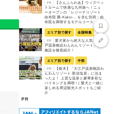
【さんふらわあ】ウィズペッ
PR
トルームで快適な九州旅へ！ニュ
ーオープンの「レジーナリゾート
由布院 圍-Kakoi-」を含む別府・由
布院を満喫するモデルコース
エリア別で探す
全国特集
愛犬家から絶大な人気「大江
PR
戸温泉物語わんわんリゾート」全5
施設を徹底紹介！
エリア別で探す
中部
【栃木】「大江戸温泉物語わ
PR
んわんリゾート 那須塩原」に泊ま
ったよ！ 上質な温泉と豪華多彩な
バイキングを満喫！| 愛犬と一緒に
楽しめる周辺観光スポットもご紹
介
PR