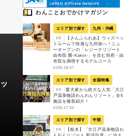
わんことおでかけマガジン
エリア別で探す
九州・沖縄
【さんふらわあ】ウィズペッ
PR
トルームで快適な九州旅へ！ニュ
ーオープンの「レジーナリゾート
由布院 圍-Kakoi-」を含む別府・由
布院を満喫するモデルコース
2026.08.07
ボッ
エリア別で探す
全国特集
愛犬家から絶大な人気「大江
PR
戸温泉物語わんわんリゾート」全5
施設を徹底紹介！
2026.07.30
エリア別で探す
中部
【栃木】「大江戸温泉物語わ
PR
んわんリゾート 那須塩原」に泊ま