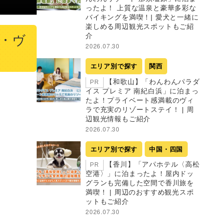
ったよ！ 上質な温泉と豪華多彩な
バイキングを満喫！| 愛犬と一緒に
楽しめる周辺観光スポットもご紹
介
コ・ヴ
2026.07.30
エリア別で探す
関西
【和歌山】「わんわんパラダ
PR
イス プレミア 南紀白浜」に泊まっ
たよ！プライベート感満載のヴィ
ラで充実のリゾートステイ！ | 周
辺観光情報もご紹介
2026.07.30
エリア別で探す
中国・四国
【香川】「アパホテル〈高松
PR
空港〉」に泊まったよ！屋内ドッ
グランも完備した空間で香川旅を
満喫！ | 周辺のおすすめ観光スポ
ットもご紹介
2026.07.30