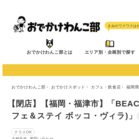
メ
イ
ン
コ
ン
テ
おでかけわんこ部とは
エリア別・企画別で探す
ン
ツ
へ
移
おでかけわんこ部
おでかけスポット
カフェ・飲食店
福岡
動
【閉店】【福岡・福津市】「BEACH CA
フェ＆ステイ ボッコ・ヴィラ)」
テラスOK
犬種条件: 要問い合わせ