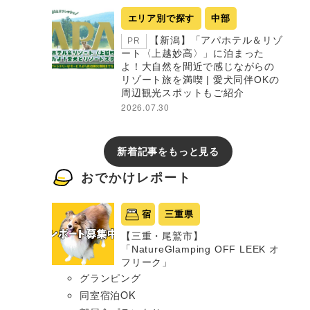
エリア別で探す
中部
【新潟】「アパホテル＆リゾ
PR
ート〈上越妙高〉」に泊まった
よ！大自然を間近で感じながらの
リゾート旅を満喫 | 愛犬同伴OKの
周辺観光スポットもご紹介
2026.07.30
新着記事をもっと見る
おでかけレポート
宿
三重県
【三重・尾鷲市】
「NatureGlamping OFF LEEK オ
フリーク」
グランピング
同室宿泊OK