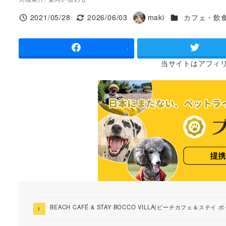
施設ジャンル
2021/05/28
2026/06/03
maki
カフェ・飲
投稿日
更新日
著
者
-
当サイトは
アフィ
BEACH CAFÉ & STAY BOCCO VILLA(ビーチカフェ＆ス