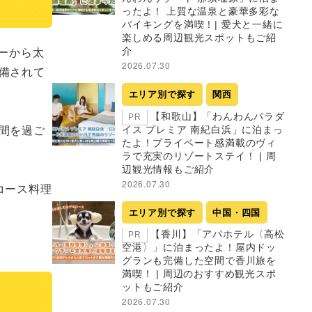
ったよ！ 上質な温泉と豪華多彩な
バイキングを満喫！| 愛犬と一緒に
楽しめる周辺観光スポットもご紹
ーから太
介
2026.07.30
備されて
エリア別で探す
関西
【和歌山】「わんわんパラダ
PR
間を過ご
イス プレミア 南紀白浜」に泊まっ
たよ！プライベート感満載のヴィ
ラで充実のリゾートステイ！ | 周
辺観光情報もご紹介
2026.07.30
コース料理
エリア別で探す
中国・四国
【香川】「アパホテル〈高松
PR
空港〉」に泊まったよ！屋内ドッ
グランも完備した空間で香川旅を
満喫！ | 周辺のおすすめ観光スポ
ットもご紹介
2026.07.30