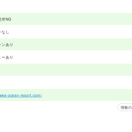
同伴NG
ンなし
ランあり
ューあり
gawa-ocean-resort.com/
情報の