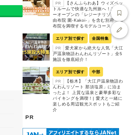
【さんふらわあ】ウィズペッ
PR
トルームで快適な九州旅へ！ニュ
ーオープンの「レジーナリゾート
由布院 圍-Kakoi-」を含む別府・由
布院を満喫するモデルコース
エリア別で探す
全国特集
愛犬家から絶大な人気「大江
PR
戸温泉物語わんわんリゾート」全5
施設を徹底紹介！
エリア別で探す
中部
【栃木】「大江戸温泉物語わ
PR
んわんリゾート 那須塩原」に泊ま
ったよ！ 上質な温泉と豪華多彩な
バイキングを満喫！| 愛犬と一緒に
楽しめる周辺観光スポットもご紹
介
PR