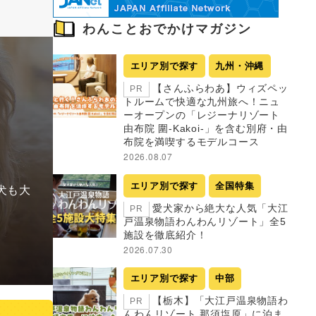
わんことおでかけマガジン
エリア別で探す
九州・沖縄
【さんふらわあ】ウィズペッ
PR
トルームで快適な九州旅へ！ニュ
ーオープンの「レジーナリゾート
由布院 圍-Kakoi-」を含む別府・由
布院を満喫するモデルコース
2026.08.07
エリア別で探す
全国特集
犬も大
愛犬家から絶大な人気「大江
PR
戸温泉物語わんわんリゾート」全5
施設を徹底紹介！
2026.07.30
エリア別で探す
中部
【栃木】「大江戸温泉物語わ
PR
んわんリゾート 那須塩原」に泊ま