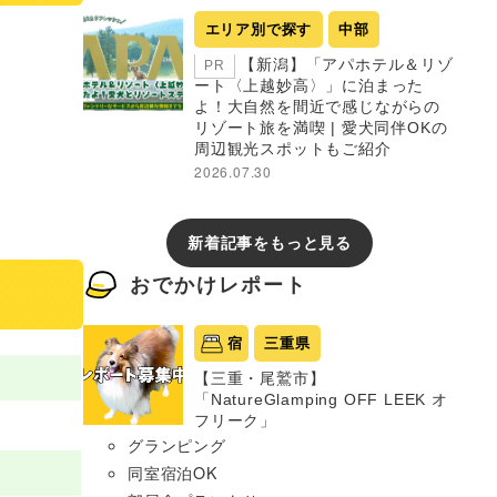
エリア別で探す
中部
【新潟】「アパホテル＆リゾ
PR
ート〈上越妙高〉」に泊まった
よ！大自然を間近で感じながらの
リゾート旅を満喫 | 愛犬同伴OKの
周辺観光スポットもご紹介
2026.07.30
新着記事をもっと見る
おでかけレポート
宿
三重県
【三重・尾鷲市】
「NatureGlamping OFF LEEK オ
フリーク」
グランピング
同室宿泊OK