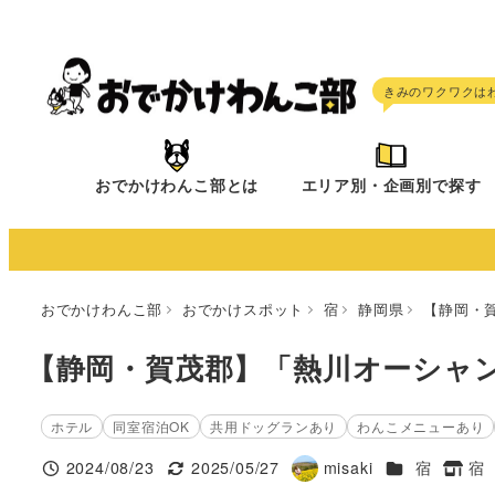
メ
イ
ン
コ
ン
テ
おでかけわんこ部とは
エリア別・企画別で探す
ン
ツ
へ
移
おでかけわんこ部
おでかけスポット
宿
静岡県
【静岡・
動
【静岡・賀茂郡】「熱川オーシャ
ホテル
同室宿泊OK
共用ドッグランあり
わんこメニューあり
施設ジャンル
2024/08/23
2025/05/27
misaki
宿
宿
投稿日
更新日
著
タグ