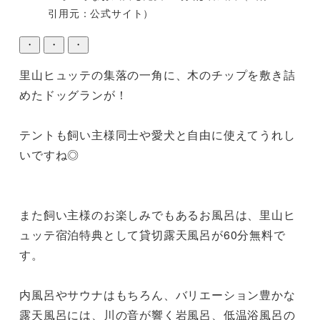
引用元：公式サイト）
・
・
・
里山ヒュッテの集落の一角に、木のチップを敷き詰
めたドッグランが！

テントも飼い主様同士や愛犬と自由に使えてうれし
いですね◎

また飼い主様のお楽しみでもあるお風呂は、里山ヒ
ュッテ宿泊特典として貸切露天風呂が60分無料で
す。

内風呂やサウナはもちろん、バリエーション豊かな
露天風呂には、川の音が響く岩風呂、低温浴風呂の