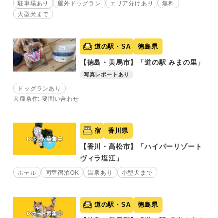
駐車場あり
屋外ドッグラン
エリア分けあり
無料
大型犬まで
道の駅・SA
徳島県
【徳島・美馬市】「道の駅 みまの里」
写真レポートあり
ドッグランあり
犬種条件: 要問い合わせ
宿
香川県
【香川・高松市】「ハイパーリゾート
ヴィラ塩江」
ホテル
同室宿泊OK
温泉あり
小型犬まで
道の駅・SA
徳島県