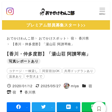
メ
イ
MENU
ン
プレミアム部員募集スタート>>
コ
ン
おでかけわんこ部
おでかけスポット
宿
香川県
テ
【香川・仲多度郡】「湯山荘 阿讃琴南」
ン
ツ
【香川・仲多度郡】「湯山荘 阿讃琴南」
へ
写真レポートあり
移
コテージ・一棟貸し
同室宿泊OK
共用ドッグランあり
動
温泉あり
中型犬まで
施設ジャンル
2020/01/12
2025/05/27
miya
宿
投稿日
更新日
著
宿
香川県
タグ
タグ
者
-
-
0