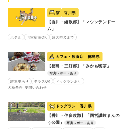
宿
香川県
【香川・綾歌郡】「マウンテンドー
ム」
ホテル
同室宿泊OK
超大型犬まで
カフェ・飲食店
徳島県
【徳島・三好郡】「みかも喫茶」
写真レポートあり
駐車場あり
テラスOK
ドッグランあり
犬種条件: 要問い合わせ
ドッグラン
香川県
【香川・仲多度郡】「国営讃岐まんの
う公園」
写真レポートあり