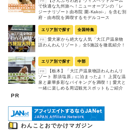
【さんふらわあ】ウィズペットルーム
PR
で快適な九州旅へ！ニューオープンの「レ
ジーナリゾート由布院 圍-Kakoi-」を含む別
府・由布院を満喫するモデルコース
エリア別で探す
全国特集
愛犬家から絶大な人気「大江戸温泉物
PR
語わんわんリゾート」全5施設を徹底紹介！
エリア別で探す
中部
【栃木】「大江戸温泉物語わんわんリ
PR
ゾート 那須塩原」に泊まったよ！ 上質な温
泉と豪華多彩なバイキングを満喫！| 愛犬と
一緒に楽しめる周辺観光スポットもご紹介
PR
わんことおでかけマガジン