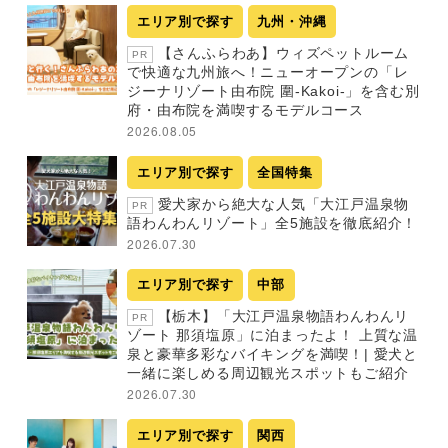
エリア別で探す
九州・沖縄
【さんふらわあ】ウィズペットルーム
PR
で快適な九州旅へ！ニューオープンの「レ
ジーナリゾート由布院 圍-Kakoi-」を含む別
府・由布院を満喫するモデルコース
2026.08.05
エリア別で探す
全国特集
愛犬家から絶大な人気「大江戸温泉物
PR
語わんわんリゾート」全5施設を徹底紹介！
2026.07.30
エリア別で探す
中部
【栃木】「大江戸温泉物語わんわんリ
PR
ゾート 那須塩原」に泊まったよ！ 上質な温
泉と豪華多彩なバイキングを満喫！| 愛犬と
一緒に楽しめる周辺観光スポットもご紹介
2026.07.30
エリア別で探す
関西