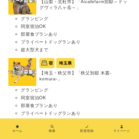
【山梨・北杜市】「Aicafefarm別邸～ドッ
グヴィラ八ヶ岳～」
グランピング
同室宿泊OK
部屋食プランあり
プライベートドッグランあり
超大型犬まで
宿
埼玉県
【埼玉・秩父市】「秩父別邸 木叢-
komura-」
グランピング
同室宿泊OK
部屋食プランあり
プライベートドッグランあり
わんこメニューあり
超大型犬まで
ホーム
検索
部員登録
マイページ