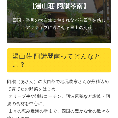
【湯山荘 阿讃琴南】
四国・香川の大自然に包まれながら四季を感じ
アクティブに過ごせる里山の別荘
湯山荘 阿讃琴南ってどんなと
こ？
阿讃（あさん）の大自然で地元農家さんが丹精込め
て育てたお野菜をはじめ、

 オリーブ牛や讃岐コーチン、阿波尾鶏など讃岐・阿
波の食材を中心に、

 山々の恵み近海の幸まで、四国の豊かな食の数々を