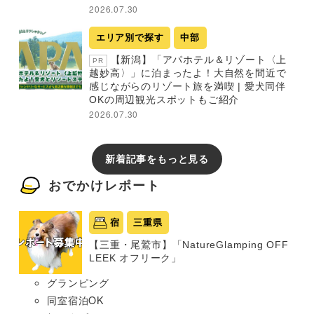
2026.07.30
エリア別で探す
中部
【新潟】「アパホテル＆リゾート〈上
PR
越妙高〉」に泊まったよ！大自然を間近で
感じながらのリゾート旅を満喫 | 愛犬同伴
OKの周辺観光スポットもご紹介
2026.07.30
新着記事をもっと見る
おでかけレポート
宿
三重県
【三重・尾鷲市】「NatureGlamping OFF
LEEK オフリーク」
グランピング
同室宿泊OK