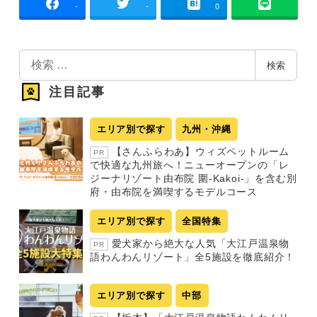
-
-
0
検
検索
索
注目記事
エリア別で探す
九州・沖縄
【さんふらわあ】ウィズペットルーム
PR
で快適な九州旅へ！ニューオープンの「レ
ジーナリゾート由布院 圍-Kakoi-」を含む別
府・由布院を満喫するモデルコース
エリア別で探す
全国特集
愛犬家から絶大な人気「大江戸温泉物
PR
語わんわんリゾート」全5施設を徹底紹介！
エリア別で探す
中部