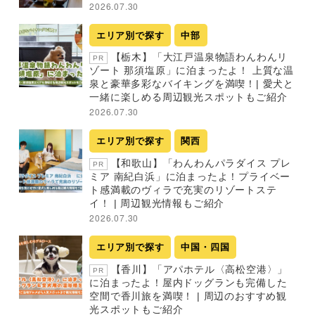
2026.07.30
エリア別で探す
中部
【栃木】「大江戸温泉物語わんわんリ
PR
ゾート 那須塩原」に泊まったよ！ 上質な温
泉と豪華多彩なバイキングを満喫！| 愛犬と
一緒に楽しめる周辺観光スポットもご紹介
2026.07.30
エリア別で探す
関西
【和歌山】「わんわんパラダイス プレ
PR
ミア 南紀白浜」に泊まったよ！プライベー
ト感満載のヴィラで充実のリゾートステ
イ！ | 周辺観光情報もご紹介
2026.07.30
エリア別で探す
中国・四国
【香川】「アパホテル〈高松空港〉」
PR
に泊まったよ！屋内ドッグランも完備した
空間で香川旅を満喫！ | 周辺のおすすめ観
光スポットもご紹介