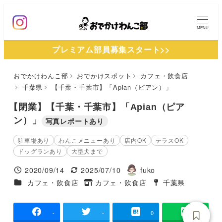
メ
イ
MENU
ン
プレミアム部員募集スタート>>
コ
ン
おでかけわんこ部
おでかけスポット
カフェ・飲食店
テ
千葉県
【千葉・千葉市】「Apian（ピアン）」
ン
ツ
【閉業】【千葉・千葉市】「Apian（ピア
へ
ン）」
写真レポートあり
移
駐車場あり
わんこメニューあり
店内OK
テラスOK
動
ドッグランあり
大型犬まで
2020/09/14
2025/07/10
fuko
投稿日
更新日
著
施設ジャンル
カフェ・飲食店
カフェ・飲食店
千葉県
タグ
者
タグ
-
-
0