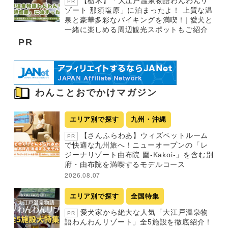
【栃木】「大江戸温泉物語わんわんリ
PR
ゾート 那須塩原」に泊まったよ！ 上質な温
泉と豪華多彩なバイキングを満喫！| 愛犬と
一緒に楽しめる周辺観光スポットもご紹介
PR
わんことおでかけマガジン
エリア別で探す
九州・沖縄
【さんふらわあ】ウィズペットルーム
PR
で快適な九州旅へ！ニューオープンの「レ
ジーナリゾート由布院 圍-Kakoi-」を含む別
府・由布院を満喫するモデルコース
2026.08.07
エリア別で探す
全国特集
愛犬家から絶大な人気「大江戸温泉物
PR
語わんわんリゾート」全5施設を徹底紹介！