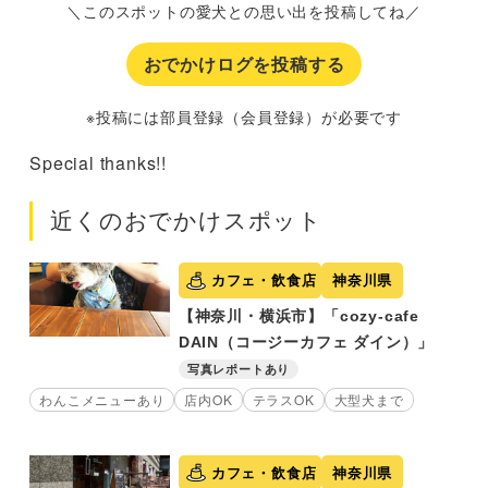
＼このスポットの愛犬との思い出を投稿してね／
おでかけログを投稿する
※投稿には部員登録（会員登録）が必要です
Special thanks!!
近くのおでかけスポット
カフェ・飲食店
神奈川県
【神奈川・横浜市】「cozy-cafe
DAIN（コージーカフェ ダイン）」
写真レポートあり
わんこメニューあり
店内OK
テラスOK
大型犬まで
カフェ・飲食店
神奈川県