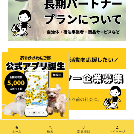
×
© 2021おでかけわんこ部
ホーム
検索
部員登録
マイページ