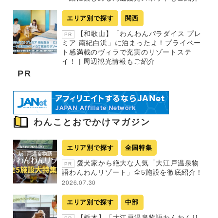
エリア別で探す
関西
【和歌山】「わんわんパラダイス プレ
PR
ミア 南紀白浜」に泊まったよ！プライベー
ト感満載のヴィラで充実のリゾートステ
イ！ | 周辺観光情報もご紹介
PR
わんことおでかけマガジン
エリア別で探す
全国特集
愛犬家から絶大な人気「大江戸温泉物
PR
語わんわんリゾート」全5施設を徹底紹介！
2026.07.30
エリア別で探す
中部
【栃木】「大江戸温泉物語わんわんリ