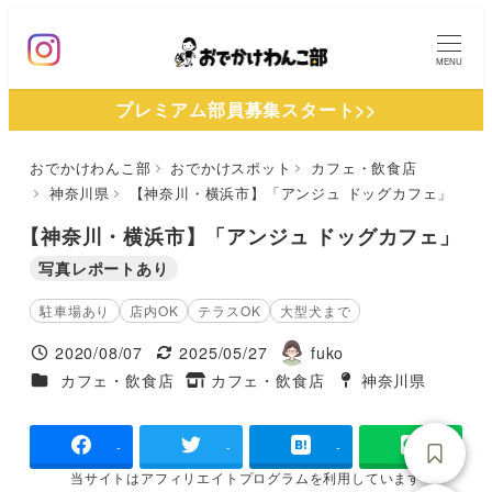
メ
イ
MENU
ン
プレミアム部員募集スタート>>
コ
ン
おでかけわんこ部
おでかけスポット
カフェ・飲食店
テ
神奈川県
【神奈川・横浜市】「アンジュ ドッグカフェ」
ン
ツ
【神奈川・横浜市】「アンジュ ドッグカフェ」
へ
写真レポートあり
移
駐車場あり
店内OK
テラスOK
大型犬まで
動
2020/08/07
2025/05/27
fuko
投稿日
更新日
著
施設ジャンル
カフェ・飲食店
カフェ・飲食店
神奈川県
タグ
者
タグ
-
-
-
当サイトは
アフィリエイトプログラムを
利用しています