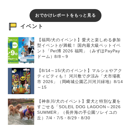
おでかけレポートをもっと見る
イベント
【福岡/犬のイベント】愛犬と楽しめる参加
型イベントが満載！ 国内最大級ペットイベ
ント「Pet博 2026 福岡」（みずほPayPay
ドーム）8/8～9
【8/14～15/犬のイベント】マルシェやアク
ティビティも！ 河川敷で夕涼み「犬市場夜
市 2026」（岡崎城公園乙川河川緑地）8/14
～15
【神奈川/犬のイベント】愛犬と特別な夏を
すごせる「SOLEIL DOG LAGOON～2026
SUMMER」（長井海の手公園ソレイユの
丘）7/4・7/5・8/29・8/30