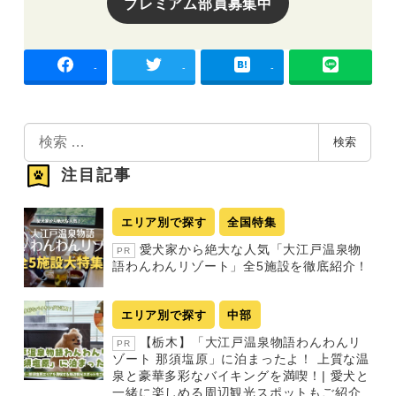
プレミアム部員募集中
-
-
-
検
検索
索
注目記事
エリア別で探す
全国特集
愛犬家から絶大な人気「大江戸温泉物
PR
語わんわんリゾート」全5施設を徹底紹介！
エリア別で探す
中部
【栃木】「大江戸温泉物語わんわんリ
PR
ゾート 那須塩原」に泊まったよ！ 上質な温
泉と豪華多彩なバイキングを満喫！| 愛犬と
一緒に楽しめる周辺観光スポットもご紹介