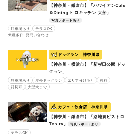
【神奈川・鎌倉市】「ハワイアンCafe
＆Dining ヒロキッチン 大船」
写真レポートあり
駐車場あり
テラスOK
犬種条件: 要問い合わせ
ドッグラン
神奈川県
【神奈川・横浜市】「新杉田公園 ドッ
グラン」
駐車場あり
屋外ドッグラン
エリア分けあり
有料
貸切可
大型犬まで
カフェ・飲食店
神奈川県
【神奈川・鎌倉市】「路地裏ビストロ
Tobira」
写真レポートあり
テラスOK