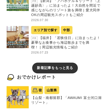
【新潟】「アパホテル＆リゾート〈上
PR
越妙高〉」に泊まったよ！大自然を間近で
感じながらのリゾート旅を満喫 | 愛犬同伴
OKの周辺観光スポットもご紹介
2026.07.30
エリア別で探す
中部
【福井】「若狭佳日」に泊まったよ！
PR
豪華なお食事から海辺散歩までを満
喫！ | 周辺観光情報もご紹介
2026.07.23
新着記事をもっと見る
おでかけレポート
宿
山梨県
【山梨・南都留郡】「AWAUMI 富士河口湖
リゾート」