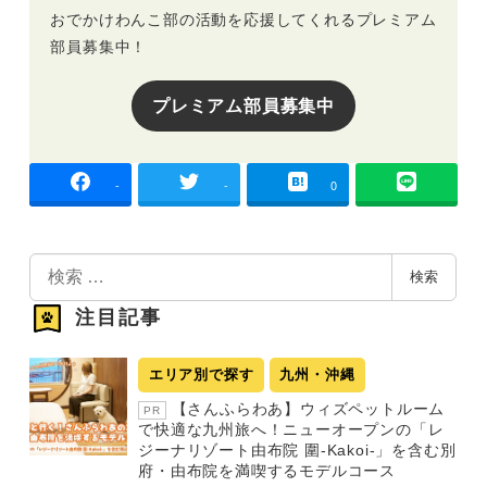
おでかけわんこ部の活動を応援してくれるプレミアム
部員募集中！
プレミアム部員募集中
-
-
0
検
検索
索
注目記事
エリア別で探す
九州・沖縄
【さんふらわあ】ウィズペットルーム
PR
で快適な九州旅へ！ニューオープンの「レ
ジーナリゾート由布院 圍-Kakoi-」を含む別
府・由布院を満喫するモデルコース