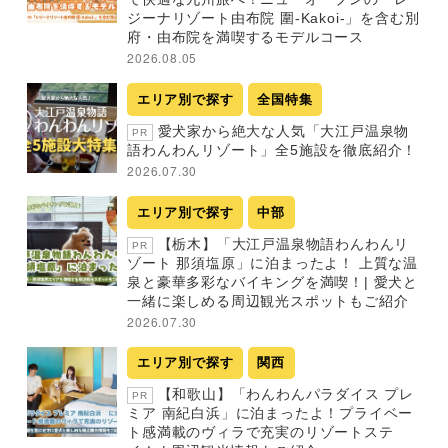
ジーナリゾート由布院 圍-Kakoi-」を含む別
府・由布院を満喫するモデルコース
2026.08.05
エリア別で探す
全国特集
愛犬家から絶大な人気「大江戸温泉物
PR
語わんわんリゾート」全5施設を徹底紹介！
2026.07.30
エリア別で探す
中部
【栃木】「大江戸温泉物語わんわんリ
PR
ゾート 那須塩原」に泊まったよ！ 上質な温
泉と豪華多彩なバイキングを満喫！| 愛犬と
一緒に楽しめる周辺観光スポットもご紹介
2026.07.30
エリア別で探す
関西
【和歌山】「わんわんパラダイス プレ
PR
ミア 南紀白浜」に泊まったよ！プライベー
ト感満載のヴィラで充実のリゾートステ