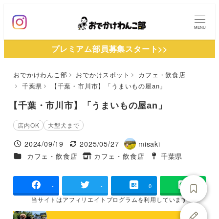
メ
イ
MENU
ン
プレミアム部員募集スタート>>
コ
ン
おでかけわんこ部
おでかけスポット
カフェ・飲食店
テ
千葉県
【千葉・市川市】「うまいもの屋an」
ン
ツ
【千葉・市川市】「うまいもの屋an」
へ
店内OK
大型犬まで
移
2024/09/19
2025/05/27
misaki
動
投稿日
更新日
著
施設ジャンル
カフェ・飲食店
カフェ・飲食店
千葉県
タグ
者
タグ
-
-
0
当サイトは
アフィリエイトプログラムを
利用しています