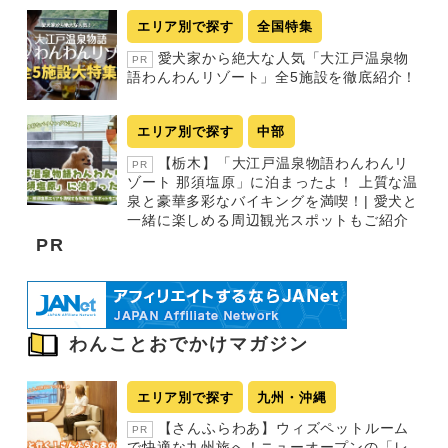
エリア別で探す
全国特集
愛犬家から絶大な人気「大江戸温泉物
PR
語わんわんリゾート」全5施設を徹底紹介！
エリア別で探す
中部
【栃木】「大江戸温泉物語わんわんリ
PR
ゾート 那須塩原」に泊まったよ！ 上質な温
泉と豪華多彩なバイキングを満喫！| 愛犬と
一緒に楽しめる周辺観光スポットもご紹介
PR
わんことおでかけマガジン
エリア別で探す
九州・沖縄
【さんふらわあ】ウィズペットルーム
PR
で快適な九州旅へ！ニューオープンの「レ