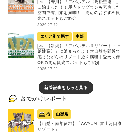
【香川】「アパホテル〈高松空港〉」
PR
に泊まったよ！屋内ドッグランも完備した
空間で香川旅を満喫！ | 周辺のおすすめ観
光スポットもご紹介
2026.07.30
エリア別で探す
中部
【新潟】「アパホテル＆リゾート〈上
PR
越妙高〉」に泊まったよ！大自然を間近で
感じながらのリゾート旅を満喫 | 愛犬同伴
OKの周辺観光スポットもご紹介
2026.07.30
新着記事をもっと見る
おでかけレポート
宿
山梨県
【山梨・南都留郡】「AWAUMI 富士河口湖
リゾート」