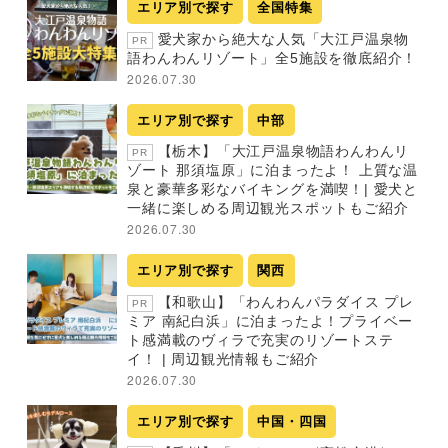
エリア別で探す
全国特集
愛犬家から絶大な人気「大江戸温泉物
PR
語わんわんリゾート」全5施設を徹底紹介！
2026.07.30
エリア別で探す
中部
【栃木】「大江戸温泉物語わんわんリ
PR
ゾート 那須塩原」に泊まったよ！ 上質な温
泉と豪華多彩なバイキングを満喫！| 愛犬と
一緒に楽しめる周辺観光スポットもご紹介
2026.07.30
エリア別で探す
関西
【和歌山】「わんわんパラダイス プレ
PR
ミア 南紀白浜」に泊まったよ！プライベー
ト感満載のヴィラで充実のリゾートステ
イ！ | 周辺観光情報もご紹介
2026.07.30
エリア別で探す
中国・四国