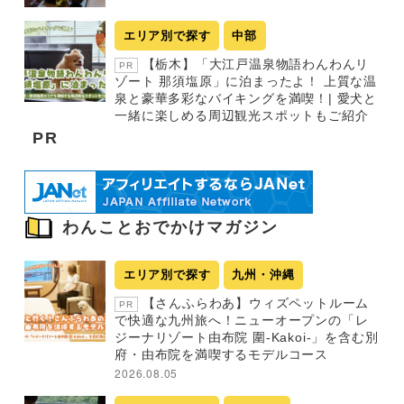
エリア別で探す
中部
【栃木】「大江戸温泉物語わんわんリ
PR
ゾート 那須塩原」に泊まったよ！ 上質な温
泉と豪華多彩なバイキングを満喫！| 愛犬と
一緒に楽しめる周辺観光スポットもご紹介
PR
わんことおでかけマガジン
エリア別で探す
九州・沖縄
【さんふらわあ】ウィズペットルーム
PR
で快適な九州旅へ！ニューオープンの「レ
ジーナリゾート由布院 圍-Kakoi-」を含む別
府・由布院を満喫するモデルコース
2026.08.05