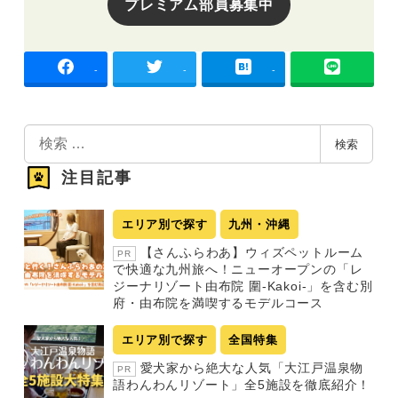
プレミアム部員募集中
-
-
-
検
検索
索
注目記事
エリア別で探す
九州・沖縄
【さんふらわあ】ウィズペットルーム
PR
で快適な九州旅へ！ニューオープンの「レ
ジーナリゾート由布院 圍-Kakoi-」を含む別
府・由布院を満喫するモデルコース
エリア別で探す
全国特集
愛犬家から絶大な人気「大江戸温泉物
PR
語わんわんリゾート」全5施設を徹底紹介！