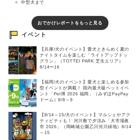
中型犬まで
おでかけレポートをもっと見る
イベント
【兵庫/犬のイベント】愛犬ときらめく夏の
ナイトタイムを楽しむ「ライトアップドッ
グラン」（TOTTEI PARK 芝生エリア）
8/14〜16
【福岡/犬のイベント】愛犬と楽しめる参加
型イベントが満載！ 国内最大級ペットイベ
ント「Pet博 2026 福岡」（みずほPayPay
ドーム）8/8～9
【8/14～15/犬のイベント】マルシェやアク
ティビティも！ 河川敷で夕涼み「犬市場夜
市 2026」（岡崎城公園乙川河川緑地）8/14
～15