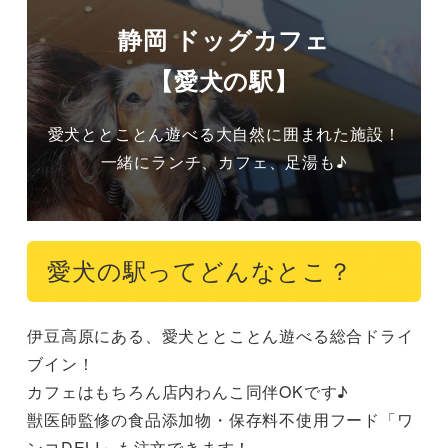
静岡 ドッグカフェ
【愛犬の駅】
愛犬ととことん遊べる大自然に囲まれた施設！
一緒にランチ、カフェ、足湯も♪
愛犬の駅ってどんなとこ？
伊豆高原にある、愛犬ととことん遊べる総合ドライ
ブイン！

カフェはもちろん店内わんこ同伴OKです♪

獣医師監修の食品添加物・保存料不使用フード「ワ
ンコDELI」も注文できます！
