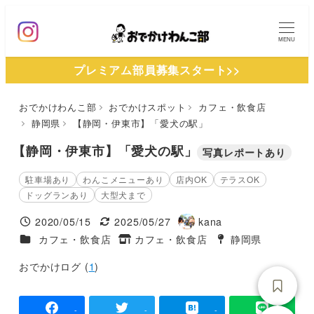
メ
イ
MENU
ン
プレミアム部員募集スタート>>
コ
ン
おでかけわんこ部
おでかけスポット
カフェ・飲食店
テ
静岡県
【静岡・伊東市】「愛犬の駅」
ン
ツ
【静岡・伊東市】「愛犬の駅」
写真レポートあり
へ
駐車場あり
わんこメニューあり
店内OK
テラスOK
移
ドッグランあり
大型犬まで
動
2020/05/15
2025/05/27
kana
投稿日
更新日
著
施設ジャンル
カフェ・飲食店
カフェ・飲食店
静岡県
タグ
者
タグ
おでかけログ (
1
)
-
-
-