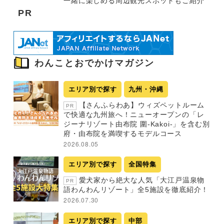
一緒に楽しめる周辺観光スポットもご紹介
PR
わんことおでかけマガジン
エリア別で探す
九州・沖縄
【さんふらわあ】ウィズペットルーム
PR
で快適な九州旅へ！ニューオープンの「レ
ジーナリゾート由布院 圍-Kakoi-」を含む別
府・由布院を満喫するモデルコース
2026.08.05
エリア別で探す
全国特集
愛犬家から絶大な人気「大江戸温泉物
PR
語わんわんリゾート」全5施設を徹底紹介！
2026.07.30
エリア別で探す
中部