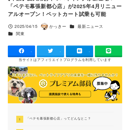
「ペテモ幕張新都心店」が2025年4月リニュー
アルオープン！ペットカート試乗も可能
カテゴリー
2025/04/15
かっきー
最新ニュース
投稿日
著
カテゴリー
関東
者
-
-
-
当サイトは
アフィリエイトプログラムを
利用しています
「ペテモ幕張新都心店」ってどんなとこ？