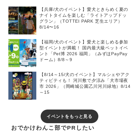
【兵庫/犬のイベント】愛犬ときらめく夏の
ナイトタイムを楽しむ「ライトアップドッ
グラン」（TOTTEI PARK 芝生エリア）
8/14〜16
【福岡/犬のイベント】愛犬と楽しめる参加
型イベントが満載！ 国内最大級ペットイベ
ント「Pet博 2026 福岡」（みずほPayPay
ドーム）8/8～9
【8/14～15/犬のイベント】マルシェやアク
ティビティも！ 河川敷で夕涼み「犬市場夜
市 2026」（岡崎城公園乙川河川緑地）8/14
～15
イベントをもっと見る
おでかけわんこ部でPRしたい