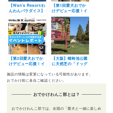
【Wan’s Resort/わ
【第1回愛犬おでか
んわんパラダイス】
けデビュー応援！イ
今夏より各施設の屋
ベントレポ】カフェ
外ドッグランリニュ
マナーのポイント・
ーアルが決定！サイ
基本のしつけ・マナ
ズ別ランを設置！フ
ーウェアの履かせ方
ォトジェニックな写
をみんなで楽しく学
真が撮影できるスポ
びました
ットも♩
【第2回愛犬おでか
【大阪】蜻蛉池公園
けデビュー応援！イ
に天然芝の「ドッグ
ベントレポ】今日は
ラン＆カフェ WAN-
施設の情報は変更になっている可能性があります。
吠えてもOK！ドッ
TO」が2024年11月
グトレーナーから学
オープン！エリア分
おでかけ前に各自ご確認ください。
ぶ基本のカフェしつ
けされた約4000㎡の
け体験（&WAN九十
広大なドッグランに
おでかけわんこ部とは？
九里）
フォトスポットも
おでかけわんこ部では、全国の「愛犬と一緒に楽しめ