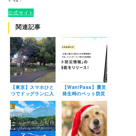
公式サイト
関連記事
【東京】スマホひと
【Wan!Pass】震災
つでドッグランに入
発生時のペット防災
場OK！
を支援する機能を追
「Wan!Pass」×墨
加！知識や情報を学
田区による実証実験
んで愛犬との同行避
「すみだドッグパー
難に備えよう！
ク」が期間限定でオ
ープン