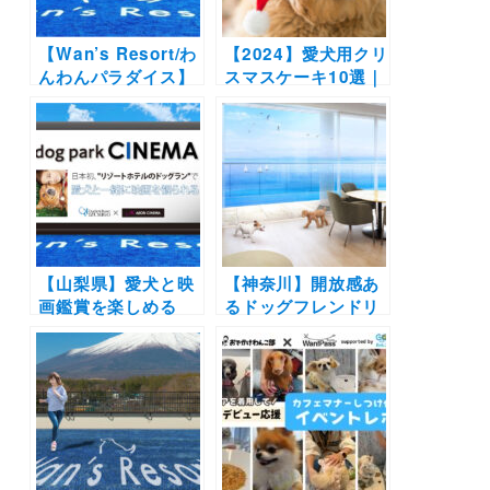
【Wan’s Resort/わ
【2024】愛犬用クリ
んわんパラダイス】
スマスケーキ10選｜
ドッグランを大幅リ
ネットで購入可能！
ニューアルした
材料にもこだわった
「dog park」が誕
ペット用ケーキでク
生！各ホテルごとに
リスマスを過ごそう
異なるデザイン＆コ
♪
ンセプトのフォトブ
ースも新設
【山梨県】愛犬と映
【神奈川】開放感あ
画鑑賞を楽しめる
るドッグフレンドリ
「dog park
ールーム新設！クラ
CINEMA」が
シックホテル「葉山
「Wan’s Resort 山
ホテル音羽ノ森」が
中湖」にて9月9日開
11月10日（金）リニ
催！dog park無料開
ューアルオープン｜
放＆プロカメラマン
6月8日（木）より予
のフォトサービスも
約受付開始