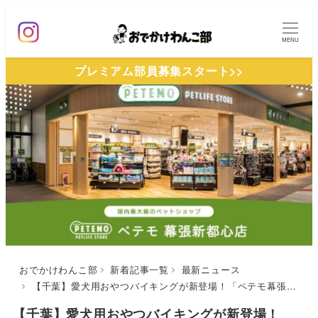
メ
イ
MENU
ン
プレミアム部員募集スタート>>
コ
ン
テ
ン
ツ
へ
移
動
おでかけわんこ部
新着記事一覧
最新ニュース
【千葉】愛犬用おやつバイキングが新登場！「ペテモ幕張新都心店」が2025年4月リニューアルオープン！ペットカート試乗も可能
【千葉】愛犬用おやつバイキングが新登場！