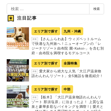
検
検索
索
注目記事
エリア別で探す
九州・沖縄
【さんふらわあ】ウィズペットルーム
PR
で快適な九州旅へ！ニューオープンの「レ
ジーナリゾート由布院 圍-Kakoi-」を含む別
府・由布院を満喫するモデルコース
エリア別で探す
全国特集
愛犬家から絶大な人気「大江戸温泉物
PR
語わんわんリゾート」全5施設を徹底紹介！
エリア別で探す
中部
【栃木】「大江戸温泉物語わんわんリ
PR
ゾート 那須塩原」に泊まったよ！ 上質な温
泉と豪華多彩なバイキングを満喫！| 愛犬と