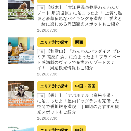
【栃木】「大江戸温泉物語わんわんリ
PR
ゾート 那須塩原」に泊まったよ！ 上質な温
泉と豪華多彩なバイキングを満喫！| 愛犬と
一緒に楽しめる周辺観光スポットもご紹介
2026.07.30
エリア別で探す
関西
【和歌山】「わんわんパラダイス プレ
PR
ミア 南紀白浜」に泊まったよ！プライベー
ト感満載のヴィラで充実のリゾートステ
イ！ | 周辺観光情報もご紹介
2026.07.30
エリア別で探す
中国・四国
【香川】「アパホテル〈高松空港〉」
PR
に泊まったよ！屋内ドッグランも完備した
空間で香川旅を満喫！ | 周辺のおすすめ観
光スポットもご紹介
2026.07.30
エリア別で探す
中部