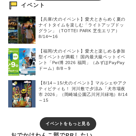
イベント
【兵庫/犬のイベント】愛犬ときらめく夏の
ナイトタイムを楽しむ「ライトアップドッ
グラン」（TOTTEI PARK 芝生エリア）
8/14〜16
【福岡/犬のイベント】愛犬と楽しめる参加
型イベントが満載！ 国内最大級ペットイベ
ント「Pet博 2026 福岡」（みずほPayPay
ドーム）8/8～9
【8/14～15/犬のイベント】マルシェやアク
ティビティも！ 河川敷で夕涼み「犬市場夜
市 2026」（岡崎城公園乙川河川緑地）8/14
～15
イベントをもっと見る
おでかけわんこ部でPRしたい