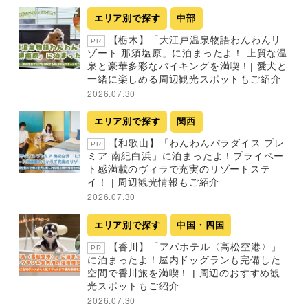
エリア別で探す
中部
【栃木】「大江戸温泉物語わんわんリ
PR
ゾート 那須塩原」に泊まったよ！ 上質な温
泉と豪華多彩なバイキングを満喫！| 愛犬と
一緒に楽しめる周辺観光スポットもご紹介
2026.07.30
エリア別で探す
関西
【和歌山】「わんわんパラダイス プレ
PR
ミア 南紀白浜」に泊まったよ！プライベー
ト感満載のヴィラで充実のリゾートステ
イ！ | 周辺観光情報もご紹介
2026.07.30
エリア別で探す
中国・四国
【香川】「アパホテル〈高松空港〉」
PR
に泊まったよ！屋内ドッグランも完備した
空間で香川旅を満喫！ | 周辺のおすすめ観
光スポットもご紹介
2026.07.30