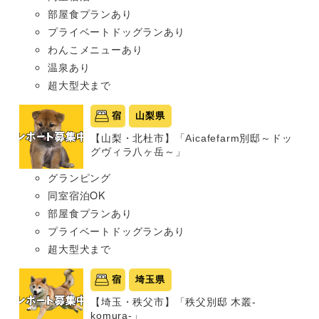
部屋食プランあり
プライベートドッグランあり
わんこメニューあり
温泉あり
超大型犬まで
宿
山梨県
【山梨・北杜市】「Aicafefarm別邸～ドッ
グヴィラ八ヶ岳～」
グランピング
同室宿泊OK
部屋食プランあり
プライベートドッグランあり
超大型犬まで
宿
埼玉県
【埼玉・秩父市】「秩父別邸 木叢-
komura-」