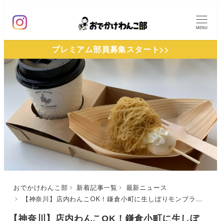
メ
イ
MENU
ン
プレミアム部員募集スタート>>
コ
ン
テ
ン
ツ
へ
移
動
おでかけわんこ部
新着記事一覧
最新ニュース
【神奈川】店内わんこOK！鎌倉小町に生しぼりモンブラン串団子のお店が期間限定オープン！
【神奈川】店内わんこOK！鎌倉小町に生しぼ