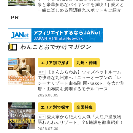
泉と豪華多彩なバイキングを満喫！| 愛犬と
一緒に楽しめる周辺観光スポットもご紹介
PR
わんことおでかけマガジン
エリア別で探す
九州・沖縄
【さんふらわあ】ウィズペットルーム
PR
で快適な九州旅へ！ニューオープンの「レ
ジーナリゾート由布院 圍-Kakoi-」を含む別
府・由布院を満喫するモデルコース
2026.08.05
エリア別で探す
全国特集
愛犬家から絶大な人気「大江戸温泉物
PR
語わんわんリゾート」全5施設を徹底紹介！
2026.07.30