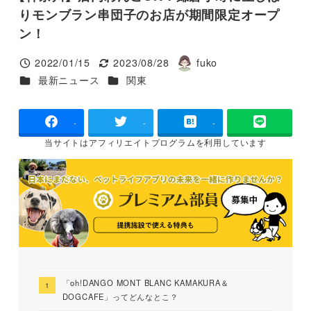
りモンブラン串団子のお店が期間限定オープ
ン！
2022/01/15
2023/08/28
fuko
投稿日
更新日
著
カテゴリー
カテゴリー
最新ニュース
関東
者
-
-
-
当サイトは
アフィリエイトプログラムを
利用しています
「oh!DANGO MONT BLANC KAMAKURA＆
DOGCAFE」ってどんなとこ？