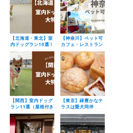
【北海道・東北】室
【神奈川】ペット可
内ドッグラン10選！
カフェ・レストラン
カフェやサロン併設
30選 | 愛犬と一緒に
など1日楽しめる施
中華街の食べ放題や
設を厳選（おでかけ
アフタヌーンティー
レポートあり）
を楽しもう♪
【関西】室内ドッグ
【東京】緑豊かなテ
ラン11選（屋根付き
ラスは愛犬同伴
含む）！ドッグカフ
OK「パンとエスプ
ェ併設や貸切OKの
レッソと高輪ゲート
施設を厳選（おでか
ウェイ」2/25リニュ
けレポートあり）
ーアルオープン ！