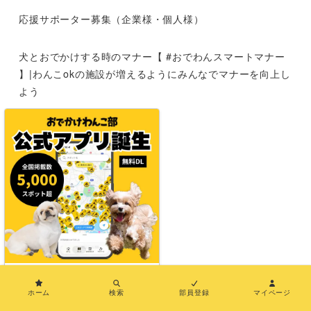
応援サポーター募集（企業様・個人様）
犬とおでかけする時のマナー【 #おでわんスマートマナー
】|わんこokの施設が増えるようにみんなでマナーを向上し
よう
運営者情報
お問い合わせ
メディア紹介
特定商取引法に基づく表示
×
利用規約
ホーム
検索
部員登録
マイページ