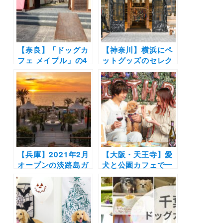
30種類以上のパンや
サンドイッチを頬張
りにいこう♪
【奈良】「ドッグカ
【神奈川】横浜にペ
フェ メイプル」の4
ットグッズのセレク
つの魅力ポイント！
トショップ「paw’s
そこで感じた想いと
living」オープン！
は？現地取材| 関西
アドバイザーにトー
に犬と飼い主の総合
タルコーディネート
レジャー施設が誕生
してもらえる
したよ
♪【2021年4月開
店】
【兵庫】2021年2月
【大阪・天王寺】愛
オープンの淡路島ガ
犬と公園カフェで一
ーデンカフェ
緒に食事できる！
『miele the
「ソライロキッチン
garden』は店内・
天王寺inてんしば」
テラス席わんこ
ドッグメニュー開始
OK！絶景と淡路島
| 記念日プランも