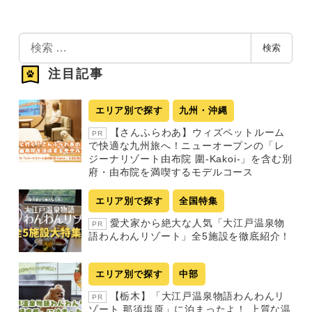
検
検索
索
注目記事
エリア別で探す
九州・沖縄
【さんふらわあ】ウィズペットルーム
PR
で快適な九州旅へ！ニューオープンの「レ
ジーナリゾート由布院 圍-Kakoi-」を含む別
府・由布院を満喫するモデルコース
エリア別で探す
全国特集
愛犬家から絶大な人気「大江戸温泉物
PR
語わんわんリゾート」全5施設を徹底紹介！
エリア別で探す
中部
【栃木】「大江戸温泉物語わんわんリ
PR
ゾート 那須塩原」に泊まったよ！ 上質な温