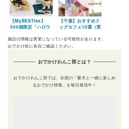
野菜サンドイッチを
楽しめる♪
【MyBESTiee】
【千葉】おすすめド
500個限定「ハロウ
ッグカフェ10選（実
ィンBOX」＆「クリ
際のおでかけレポ付
施設の情報は変更になっている可能性があります。
スマスBOX」販売開
き）ドッグラン併設
始！可愛い装飾品か
や撮影スポットも！
おでかけ前に各自ご確認ください。
らわんこ用グッズま
エリアごとに紹介
で盛りだくさん
おでかけわんこ部とは？
おでかけわんこ部では、全国の「愛犬と一緒に楽しめ
るおでかけ情報」を毎日発信中！