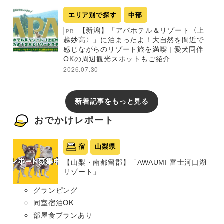
エリア別で探す
中部
【新潟】「アパホテル＆リゾート〈上
PR
越妙高〉」に泊まったよ！大自然を間近で
感じながらのリゾート旅を満喫 | 愛犬同伴
OKの周辺観光スポットもご紹介
2026.07.30
新着記事をもっと見る
おでかけレポート
宿
山梨県
【山梨・南都留郡】「AWAUMI 富士河口湖
リゾート」
グランピング
同室宿泊OK
部屋食プランあり