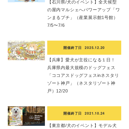
【石川県/犬のイベント】全天候型
の屋内マルシェへパワーアップ「ワ
ンまるプチ」（産業展示館1号館）
7/5〜7/6
開催終了日
2025.12.20
【兵庫】愛犬が主役になる１日！
兵庫県内最大規模のドッグフェス
「ココアスドッグフェスinネスタリ
ゾート神戸」（ネスタリゾート神
戸）12/20
開催終了日
2021.10.24
【東京都/犬のイベント】モデル犬