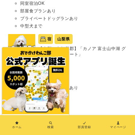
同室宿泊OK
部屋食プランあり
プライベートドッグランあり
中型犬まで
宿
山梨県
【山梨・南都留郡】「カノア 富士山中湖 グ
ランピングリゾート」
グランピング
同室宿泊OK
部屋食プランあり
プライベートドッグランあり
わんこメニューあり
温泉あり
超大型犬まで
×
宿
山梨県
ホーム
検索
部員登録
マイページ
【山梨・北杜市】「Aicafefarm別邸～ドッ