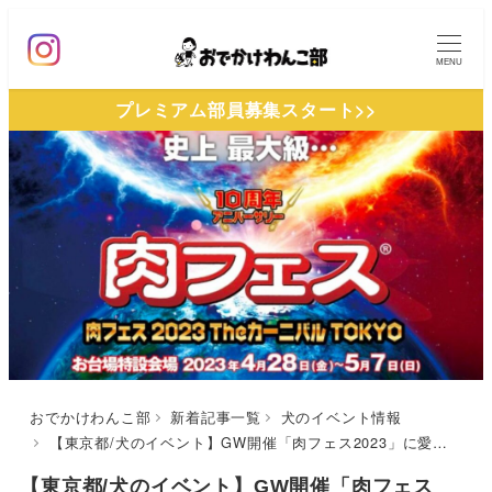
メ
イ
MENU
ン
プレミアム部員募集スタート>>
コ
ン
テ
ン
ツ
へ
移
動
おでかけわんこ部
新着記事一覧
犬のイベント情報
【東京都/犬のイベント】GW開催「肉フェス2023」に愛犬同伴エリア登場&往復ペット可バスも！ドッグランやドッグメニューなど1日楽しめるイベント
【東京都/犬のイベント】GW開催「肉フェス