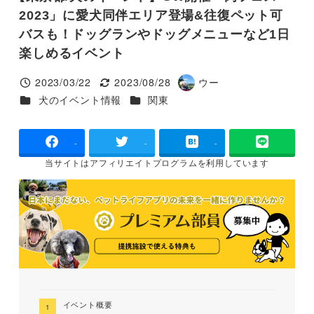
2023」に愛犬同伴エリア登場&往復ペット可
バスも！ドッグランやドッグメニューなど1日
楽しめるイベント
2023/03/22
2023/08/28
ウー
投稿日
更新日
著
カテゴリー
カテゴリー
犬のイベント情報
関東
者
-
-
-
当サイトは
アフィリエイトプログラムを
利用しています
イベント概要