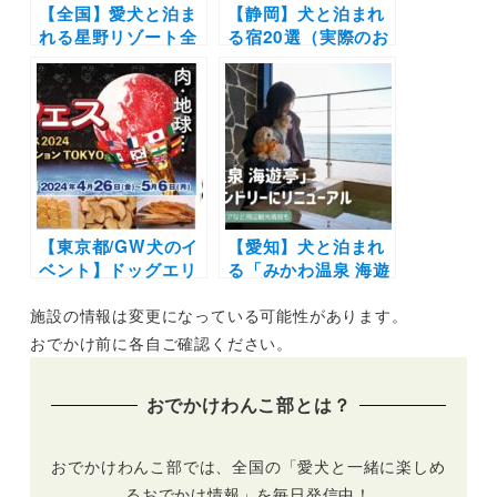
【全国】愛犬と泊ま
【静岡】犬と泊まれ
れる星野リゾート全
る宿20選（実際のお
42施設大特集！実際
でかけレポあり）エ
のお泊まり写真レポ
リア別に温泉やコテ
や口コミも | 大切な
ージなど新施設や穴
ペットと特別な旅行
場もご紹介
を楽しもう♪
【東京都/GW犬のイ
【愛知】犬と泊まれ
ベント】ドッグエリ
る「みかわ温泉 海遊
アや愛犬と一緒にラ
亭」がドッグフレン
施設の情報は変更になっている可能性があります。
イブ鑑賞も「肉フェ
ドリーにリニューア
ス 2024」（お台場
ル！客室露天風呂や
おでかけ前に各自ご確認ください。
特設会場）4/26-5/6
一緒に食事を楽しも
う♪ペット可の周辺
おでかけわんこ部とは？
観光情報も
おでかけわんこ部では、全国の「愛犬と一緒に楽しめ
るおでかけ情報」を毎日発信中！