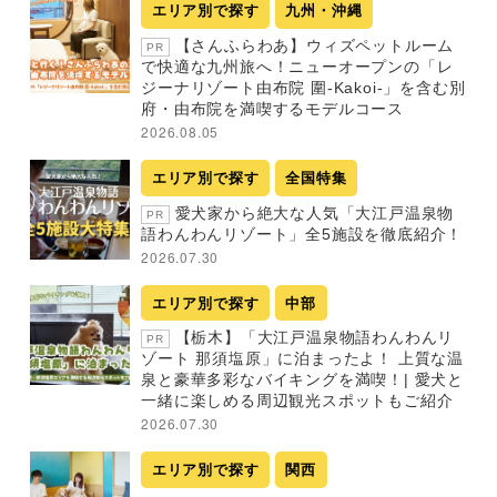
エリア別で探す
九州・沖縄
【さんふらわあ】ウィズペットルーム
PR
で快適な九州旅へ！ニューオープンの「レ
ジーナリゾート由布院 圍-Kakoi-」を含む別
府・由布院を満喫するモデルコース
2026.08.05
エリア別で探す
全国特集
愛犬家から絶大な人気「大江戸温泉物
PR
語わんわんリゾート」全5施設を徹底紹介！
2026.07.30
エリア別で探す
中部
【栃木】「大江戸温泉物語わんわんリ
PR
ゾート 那須塩原」に泊まったよ！ 上質な温
泉と豪華多彩なバイキングを満喫！| 愛犬と
一緒に楽しめる周辺観光スポットもご紹介
2026.07.30
エリア別で探す
関西