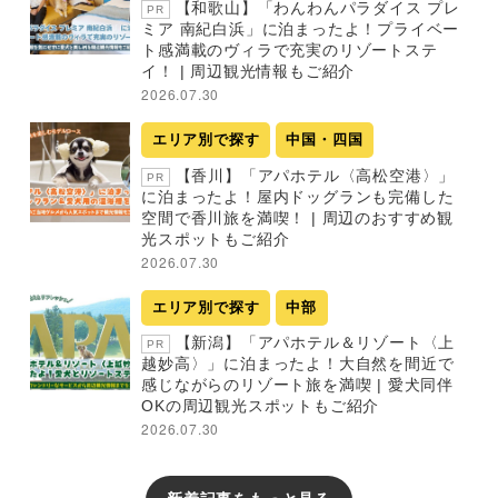
【和歌山】「わんわんパラダイス プレ
PR
ミア 南紀白浜」に泊まったよ！プライベー
ト感満載のヴィラで充実のリゾートステ
イ！ | 周辺観光情報もご紹介
2026.07.30
エリア別で探す
中国・四国
【香川】「アパホテル〈高松空港〉」
PR
に泊まったよ！屋内ドッグランも完備した
空間で香川旅を満喫！ | 周辺のおすすめ観
光スポットもご紹介
2026.07.30
エリア別で探す
中部
【新潟】「アパホテル＆リゾート〈上
PR
越妙高〉」に泊まったよ！大自然を間近で
感じながらのリゾート旅を満喫 | 愛犬同伴
OKの周辺観光スポットもご紹介
2026.07.30