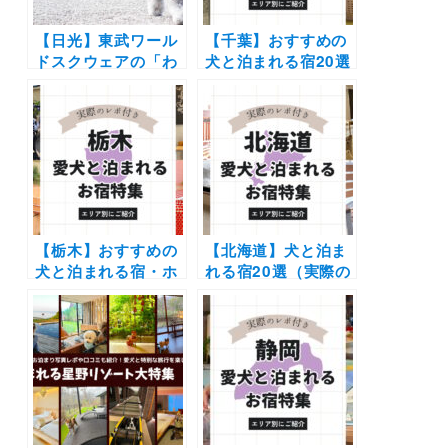
【日光】東武ワール
【千葉】おすすめの
ドスクウェアの「わ
犬と泊まれる宿20選
んちゃんフリー
（実際のおでかけレ
DAY」を愛犬と満喫
ポあり）露天風呂や
してきたよ！ペット
プライベートドッグ
可の周辺観光施設も
ラン付きなどを厳選
たっぷり紹介
【栃木】おすすめの
【北海道】犬と泊ま
犬と泊まれる宿・ホ
れる宿20選（実際の
テル・ヴィラ20選 |
おでかけレポあり）|
人気の那須や日光へ
コテージやリゾート
愛犬と旅しよう♪
ホテルなどエリア別
に紹介