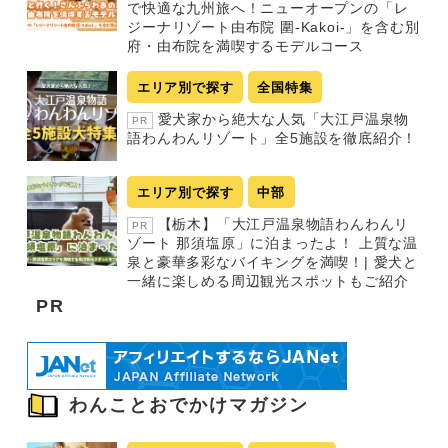
で快適な九州旅へ！ニューオープンの「レ
ジーナリゾート由布院 圍-Kakoi-」を含む別
府・由布院を満喫するモデルコース
エリア別で探す
全国特集
愛犬家から絶大な人気「大江戸温泉物
PR
語わんわんリゾート」全5施設を徹底紹介！
エリア別で探す
中部
【栃木】「大江戸温泉物語わんわんリ
PR
ゾート 那須塩原」に泊まったよ！ 上質な温
泉と豪華多彩なバイキングを満喫！| 愛犬と
一緒に楽しめる周辺観光スポットもご紹介
PR
わんことおでかけマガジン