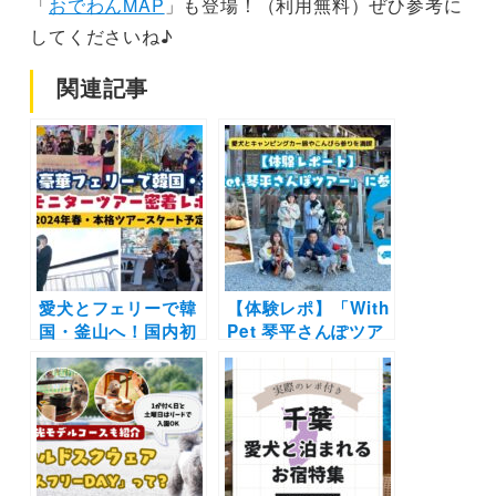
「
おでわんMAP
」も登場！（利用無料）ぜひ参考に
してくださいね♪
関連記事
愛犬とフェリーで韓
【体験レポ】「With
国・釜山へ！国内初
Pet 琴平さんぽツア
のモニターツアーの
ー」に参加したよ！
密着レポート | 観光
愛犬とキャンピング
の様子をたっぷりご
カー旅やこんぴら参
紹介
りを満喫