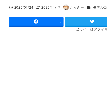
カテゴリー
2025/01/24
2025/11/17
かっきー
モデル
投稿日
更新日
著
者
×
-
当サイトは
アフィ
犬とお出かけ 滋賀1泊2日モデルコース