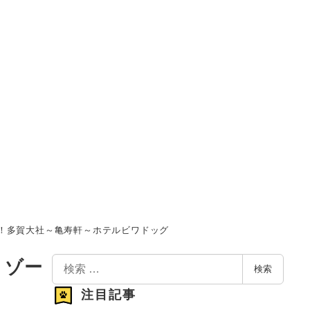
！多賀大社～亀寿軒～ホテルビワドッグ
検
リゾー
検索
索
注目記事