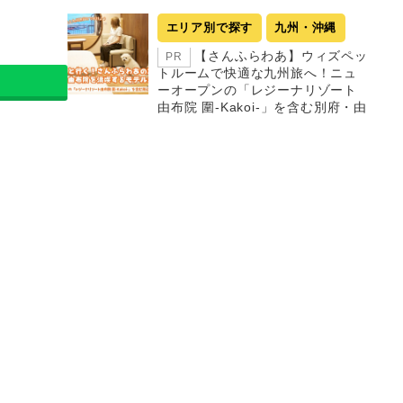
エリア別で探す
九州・沖縄
【さんふらわあ】ウィズペッ
PR
トルームで快適な九州旅へ！ニュ
ーオープンの「レジーナリゾート
由布院 圍-Kakoi-」を含む別府・由
布院を満喫するモデルコース
エリア別で探す
全国特集
愛犬家から絶大な人気「大江
PR
戸温泉物語わんわんリゾート」全5
施設を徹底紹介！
エリア別で探す
中部
【栃木】「大江戸温泉物語わ
PR
んわんリゾート 那須塩原」に泊ま
ったよ！ 上質な温泉と豪華多彩な
バイキングを満喫！| 愛犬と一緒に
楽しめる周辺観光スポットもご紹
介
PR