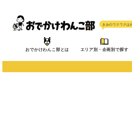
メ
イ
ン
コ
ン
テ
おでかけわんこ部とは
エリア別・企画別で探す
ン
ツ
へ
移
動