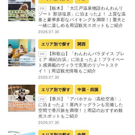
【栃木】「大江戸温泉物語わんわんリ
PR
ゾート 那須塩原」に泊まったよ！ 上質な温
泉と豪華多彩なバイキングを満喫！| 愛犬と
一緒に楽しめる周辺観光スポットもご紹介
2026.07.30
エリア別で探す
関西
【和歌山】「わんわんパラダイス プレ
PR
ミア 南紀白浜」に泊まったよ！プライベー
ト感満載のヴィラで充実のリゾートステ
イ！ | 周辺観光情報もご紹介
2026.07.30
エリア別で探す
中国・四国
【香川】「アパホテル〈高松空港〉」
PR
に泊まったよ！屋内ドッグランも完備した
空間で香川旅を満喫！ | 周辺のおすすめ観
光スポットもご紹介
2026.07.30
エリア別で探す
中部