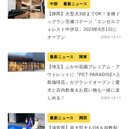
中部
最新ニュース
【静岡】大型犬3頭までOK！全棟ド
ッグラン完備コテージ「エンゼルフ
ォレスト中伊豆」2023年8月1日に
2024.12.11
オープン
最新ニュース
関東
【埼玉】ふかや花園プレミアム・ア
ウトレットに『PET PARADISE×上
島珈琲店』がグランドオープン｜愛
犬と店内飲食＆お買い物も一緒に楽
2024.12.11
しめる！
最新ニュース
関西
【滋賀県】超大型犬もOK＆頭数制