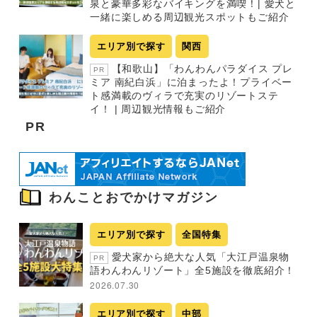
泉と豪華多彩なバイキングを満喫！| 愛犬と
一緒に楽しめる周辺観光スポットもご紹介
エリア別で探す
関西
【和歌山】「わんわんパラダイス プレ
PR
ミア 南紀白浜」に泊まったよ！プライベー
ト感満載のヴィラで充実のリゾートステ
イ！ | 周辺観光情報もご紹介
PR
わんことおでかけマガジン
エリア別で探す
全国特集
愛犬家から絶大な人気「大江戸温泉物
PR
語わんわんリゾート」全5施設を徹底紹介！
2026.07.30
エリア別で探す
中部