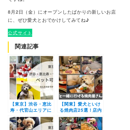
8月2日（金）にオープンしたばかりの新しいお店
に、ぜひ愛犬とおでかけしてみてね♪
公式サイト
関連記事
【東京】渋谷・恵比
【関東】愛犬といけ
寿・代官山エリアに
る焼肉店25選！店内
あるペット可カフ
や個室OK＆ワンち
ェ・レストラン19
ゃん用メニューがあ
選！実際のおでかけ
るお店もご紹介（実