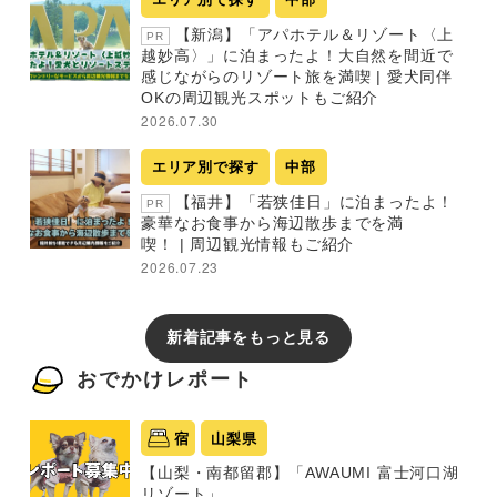
【新潟】「アパホテル＆リゾート〈上
PR
越妙高〉」に泊まったよ！大自然を間近で
感じながらのリゾート旅を満喫 | 愛犬同伴
OKの周辺観光スポットもご紹介
2026.07.30
エリア別で探す
中部
【福井】「若狭佳日」に泊まったよ！
PR
豪華なお食事から海辺散歩までを満
喫！ | 周辺観光情報もご紹介
2026.07.23
新着記事をもっと見る
おでかけレポート
宿
山梨県
【山梨・南都留郡】「AWAUMI 富士河口湖
リゾート」