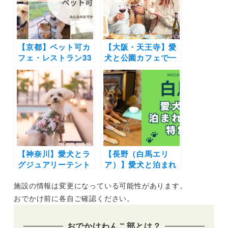
「HARUIRO
MORNING PICNIC
2022」開始！
【京都】ペット可カ
【大阪・天王寺】愛
フェ・レストラン33
犬と公園カフェで一
選！店内OKの和菓
緒に食事できる！
子店やドッグラン付
「ソライロキッチン
きのカフェまとめ｜
天王寺inてんしば」
実際のおでかけレポ
ドッグメニュー開始
ート付き
| 記念日プランも
【神奈川】愛犬とラ
【長野（白馬エリ
グジュアリーテント
ア）】愛犬と泊まれ
でグランピング！マ
る宿11選！温泉付き
施設の情報は変更になっている可能性があります。
リブファーム 逗子マ
のリゾートホテルか
リーナで期間限定
らペットフレンドリ
おでかけ前に各自ご確認ください。
『カマクラテラス』
ーなペンションまで
がオープン（2021年
を厳選（実際のおで
おでかけわんこ部とは？