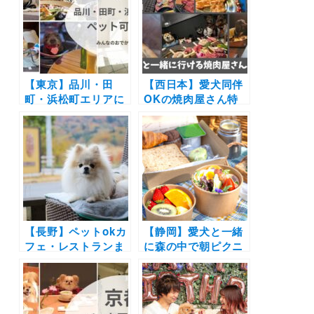
レポ付き
際のおでかけレポー
ト付き）
【東京】品川・田
【西日本】愛犬同伴
町・浜松町エリアに
OKの焼肉屋さん特
あるペット可カフ
集！店内OKや愛犬
ェ・レストラン10
用メニューが揃うお
選！実際のおでかけ
店を厳選
レポ付き
【長野】ペットokカ
【静岡】愛犬と一緒
フェ・レストランま
に森の中で朝ピクニ
とめ30選！| 自然豊
ックが楽しめる！
かな景色に包まれて
「伊豆マリオットホ
お蕎麦やピザを愛犬
テル修善寺」で新宿
と楽しもう♪
泊プラン