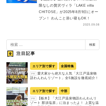
限なしの贅沢ヴィラ「LAKE villa
CHITOSE」が2025年8月9日にオー
プン！ わんこと添い寝もOK！
2025.09.08
検
検索
索
注目記事
エリア別で探す
全国特集
愛犬家から絶大な人気「大江戸温泉物
PR
語わんわんリゾート」全5施設を徹底紹介！
エリア別で探す
中部
【栃木】「大江戸温泉物語わんわんリ
PR
ゾート 那須塩原」に泊まったよ！ 上質な温