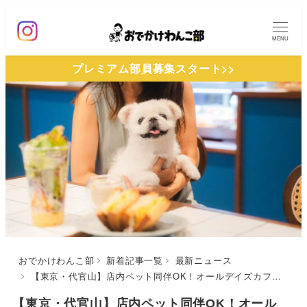
メ
イ
MENU
ン
プレミアム部員募集スタート>>
コ
ン
テ
ン
ツ
へ
移
動
おでかけわんこ部
新着記事一覧
最新ニュース
【東京・代官山】店内ペット同伴OK！オールデイズカフェ＆レストラン「MID TREE 代官山」が8月2日オープン
【東京・代官山】店内ペット同伴OK！オール