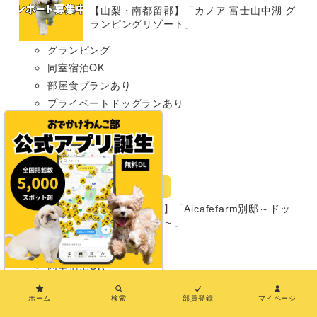
【山梨・南都留郡】「カノア 富士山中湖 グ
ランピングリゾート」
グランピング
同室宿泊OK
部屋食プランあり
プライベートドッグランあり
わんこメニューあり
温泉あり
超大型犬まで
宿
山梨県
【山梨・北杜市】「Aicafefarm別邸～ドッ
グヴィラ八ヶ岳～」
グランピング
同室宿泊OK
×
部屋食プランあり
ホーム
検索
部員登録
マイページ
プライベートドッグランあり