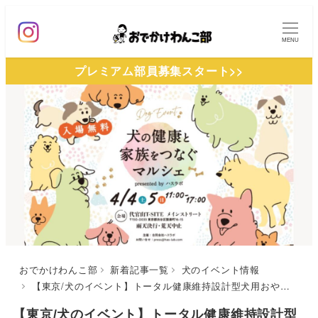
メ
イ
MENU
ン
プレミアム部員募集スタート>>
コ
ン
テ
ン
ツ
へ
移
動
おでかけわんこ部
新着記事一覧
犬のイベント情報
【東京/犬のイベント】トータル健康維持設計型犬用おやつ「HASWAN（ハスワン）」発売記念の体験型イベント「犬の健康と家族をつなぐマルシェ」（代官山T-SITE）4/4〜4/5
【東京/犬のイベント】トータル健康維持設計型