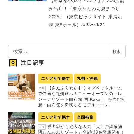
【東京都/犬のイベント】約200店舗
が出店！「東京わんわん夏まつり
2025」（東京ビッグサイト 東展示
棟 東8ホール）8/23〜8/24
検
検索
索
注目記事
エリア別で探す
九州・沖縄
【さんふらわあ】ウィズペットルーム
PR
で快適な九州旅へ！ニューオープンの「レ
ジーナリゾート由布院 圍-Kakoi-」を含む別
府・由布院を満喫するモデルコース
エリア別で探す
全国特集
愛犬家から絶大な人気「大江戸温泉物
PR
語わんわんリゾート」全5施設を徹底紹介！