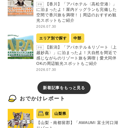
【香川】「アパホテル〈高松空港〉」
PR
に泊まったよ！屋内ドッグランも完備した
空間で香川旅を満喫！ | 周辺のおすすめ観
光スポットもご紹介
2026.07.30
エリア別で探す
中部
【新潟】「アパホテル＆リゾート〈上
PR
越妙高〉」に泊まったよ！大自然を間近で
感じながらのリゾート旅を満喫 | 愛犬同伴
OKの周辺観光スポットもご紹介
2026.07.30
新着記事をもっと見る
おでかけレポート
宿
山梨県
【山梨・南都留郡】「AWAUMI 富士河口湖
リゾート」