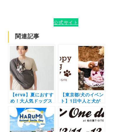
公式サイト
関連記事
【erva】夏におすす
【東京都/犬のイベン
め！大人気ドッグス
ト】1日中人と犬が
リングブランドから
楽しめる「Happy
「最上級モデル シン
Dog Day」ペットア
プルメッシュ・ドッ
パレルブランドのフ
グスリング」が新発
ァッションショーか
売（中型犬や多頭飼
らおやつ・ドッグフ