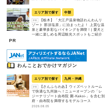
エリア別で探す
中部
【栃木】「大江戸温泉物語わんわんリ
PR
ゾート 那須塩原」に泊まったよ！ 上質な温
泉と豪華多彩なバイキングを満喫！| 愛犬と
一緒に楽しめる周辺観光スポットもご紹介
PR
わんことおでかけマガジン
エリア別で探す
九州・沖縄
【さんふらわあ】ウィズペットルーム
PR
で快適な九州旅へ！ニューオープンの「レ
ジーナリゾート由布院 圍-Kakoi-」を含む別
府・由布院を満喫するモデルコース
2026.08.05