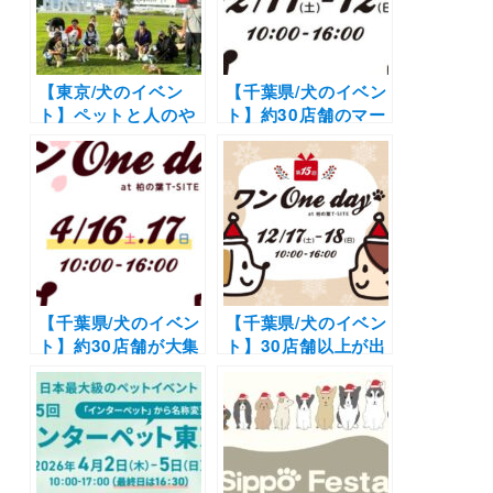
いもOK）
ードの試食会まで
♪（代官山T-SITE
GARDEN
【東京/犬のイベン
GALLERY）11/20
【千葉県/犬のイベン
ト】ペットと人のや
ト】約30店舗のマー
さしい共生をめざそ
ケットやドッグダン
う「第1回 HARUMI
ス体験会も！「ワン
Animal Smile Day
Oneday at 柏の葉T-
2025」（晴海ふ頭公
SITE」（柏の葉T-
園 多目的広場）
SITE）12/11・12開
11/22
催
【千葉県/犬のイベン
【千葉県/犬のイベン
ト】約30店舗が大集
ト】30店舗以上が出
結！無料のドッグト
店！アスレチックレ
レーニング相談会も
ースや
ドッグダンス
| 「第14回 ワン
ショー
も同時開催！
Oneday at 柏の葉T-
「第15回 ワン
SITE」（柏の葉T-
Oneday at 柏の葉T-
SITE）4/16・17開
SITE」（柏の葉 T-