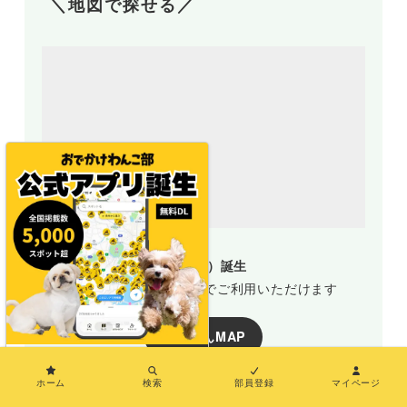
＼地図で探せる／
地図アプリ（おでわんMAP）誕生
新規部員登録で誰でも無料でご利用いただけます
おでわんMAP
×
ホーム
検索
部員登録
マイページ