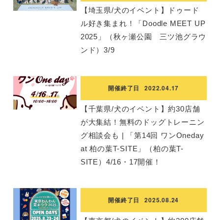
【埼玉県/犬のイベント】ドゥード
ル好き集まれ！「Doodle MEET UP
2025」（秋ヶ瀬公園 三ツ池グラウ
ンド）3/9
開催終了日
2022.04.17
【千葉県/犬のイベント】約30店舗
が大集結！無料のドッグトレーニン
グ相談会も | 「第14回 ワンOneday
at 柏の葉T-SITE」（柏の葉T-
SITE）4/16・17開催！
開催終了日
2025.08.24