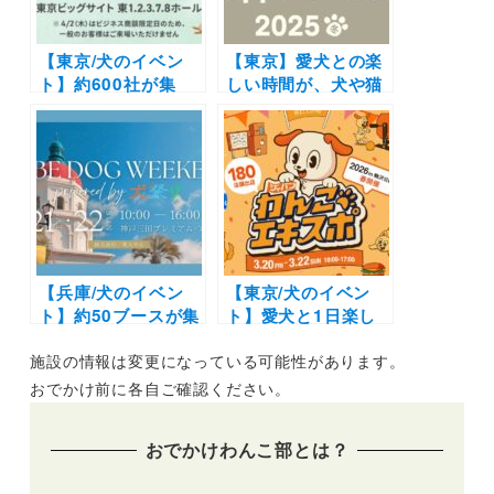
催！
SITE）12/17-12/18
【東京/犬のイベン
【東京】愛犬との楽
ト】約600社が集
しい時間が、犬や猫
結！「第15回 イン
を救う力に！
ターペット東京
「Sippo Festa
2026」（東京ビッグ
2025 冬」（国営昭
サイト）4/2～4/5
和記念公園みどりの
文化ゾーンゆめひろ
ば）12/6〜7
【兵庫/犬のイベン
【東京/犬のイベン
ト】約50ブースが集
ト】愛犬と1日楽し
結&ペット防災も学
める企画が満載！
施設の情報は変更になっている可能性があります。
べる2日間。週末ド
「ジャパンわんこエ
ッグフェス初開催！
キスポ 2026 in 駒沢
おでかけ前に各自ご確認ください。
「Kobe Dog
公園」（駒沢公園）
Weekend powered
3/20～3/22
おでかけわんこ部とは？
by 犬祭り」（神戸
三田プレミアム・ア