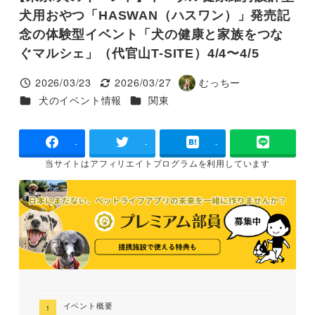
犬用おやつ「HASWAN（ハスワン）」発売記
念の体験型イベント「犬の健康と家族をつな
ぐマルシェ」（代官山T-SITE）4/4〜4/5
2026/03/23
2026/03/27
むっちー
投稿日
更新日
著
カテゴリー
カテゴリー
犬のイベント情報
関東
者
-
-
-
当サイトは
アフィリエイトプログラムを
利用しています
イベント概要