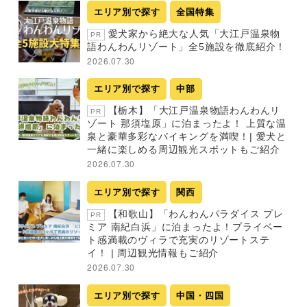
エリア別で探す
全国特集
愛犬家から絶大な人気「大江戸温泉物
PR
語わんわんリゾート」全5施設を徹底紹介！
2026.07.30
エリア別で探す
中部
【栃木】「大江戸温泉物語わんわんリ
PR
ゾート 那須塩原」に泊まったよ！ 上質な温
泉と豪華多彩なバイキングを満喫！| 愛犬と
一緒に楽しめる周辺観光スポットもご紹介
2026.07.30
エリア別で探す
関西
【和歌山】「わんわんパラダイス プレ
PR
ミア 南紀白浜」に泊まったよ！プライベー
ト感満載のヴィラで充実のリゾートステ
イ！ | 周辺観光情報もご紹介
2026.07.30
エリア別で探す
中国・四国