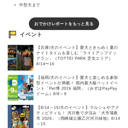
中型犬まで
おでかけレポートをもっと見る
イベント
【兵庫/犬のイベント】愛犬ときらめく夏の
ナイトタイムを楽しむ「ライトアップドッ
グラン」（TOTTEI PARK 芝生エリア）
8/14〜16
【福岡/犬のイベント】愛犬と楽しめる参加
型イベントが満載！ 国内最大級ペットイベ
ント「Pet博 2026 福岡」（みずほPayPay
ドーム）8/8～9
【8/14～15/犬のイベント】マルシェやアク
ティビティも！ 河川敷で夕涼み「犬市場夜
市 2026」（岡崎城公園乙川河川緑地）8/14
～15