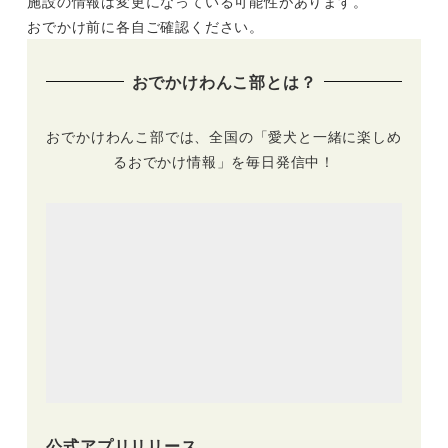
施設の情報は変更になっている可能性があります。
吠えてもOK＆ドッ
グトレーナーさんか
おでかけ前に各自ご確認ください。
ら学ぼう（横浜・
7artscafe セブンア
おでかけわんこ部とは？
ーツカフェ）
おでかけわんこ部では、全国の「愛犬と一緒に楽しめ
るおでかけ情報」を毎日発信中！
公式アプリリリース