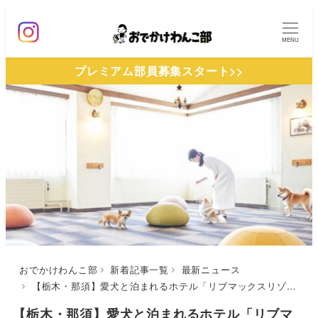
メ
イ
MENU
ン
プレミアム部員募集スタート>>
コ
ン
テ
ン
ツ
へ
移
動
おでかけわんこ部
新着記事一覧
最新ニュース
【栃木・那須】愛犬と泊まれるホテル「リブマックスリゾート那須高原」が2025年10月4日にリブランドオープン！
【栃木・那須】愛犬と泊まれるホテル「リブマ