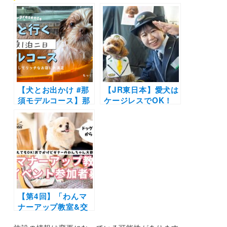
【犬とお出かけ #那
【JR東日本】愛犬は
須モデルコース】那
ケージレスでOK！
須ハイランドパーク
『わんだフル
〜ペット&スパホテ
TRAIN』第4弾（那
ル那須ワン〜蕎麦工
須高原編）の予約受
房五色庵〜那須高原
付が7月22日（火）
南ヶ丘牧場コース
より開始
【第4回】「わんマ
ナーアップ教室&交
流会」参加者募集！