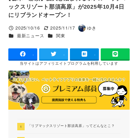
ックスリゾート那須高原」が2025年10月4日
にリブランドオープン！
2025/10/16
2025/11/17
ゆき
投稿日
更新日
著
カテゴリー
カテゴリー
最新ニュース
関東
者
-
-
-
当サイトは
アフィリエイトプログラムを
利用しています
「リブマックスリゾート那須高原」ってどんなとこ？