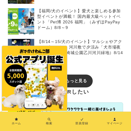
【福岡/犬のイベント】愛犬と楽しめる参加
型イベントが満載！ 国内最大級ペットイベ
ント「Pet博 2026 福岡」（みずほPayPay
ドーム）8/8～9
【8/14～15/犬のイベント】マルシェやアク
ティビティも！ 河川敷で夕涼み「犬市場夜
市 2026」（岡崎城公園乙川河川緑地）8/14
～15
イベントをもっと見る
おでかけわんこ部でPRしたい
×
ホーム
検索
部員登録
マイページ