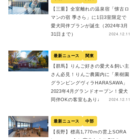
【三重】全室離れの温泉宿「懐古ロ
マンの宿 季さら」に1日3室限定で
愛犬同伴プランが誕生（2024年3月
2024.12.11
31日まで）
最新ニュース
関東
【群馬】りんご好きの愛犬＆飼い主
さん必見！りんご農園内に「果樹園
グランピングヴィラHARASAWA」
2023年4月グランドオープン！愛犬
2024.12.11
同伴OKの客室もあり♩
最新ニュース
中部
【長野】標高1,770ｍの雲上SORA