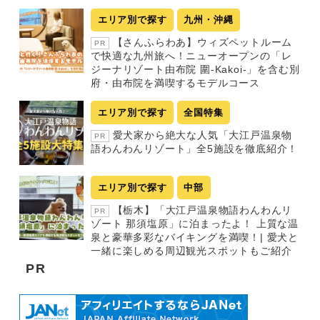
エリア別で探す
九州・沖縄
【さんふらわあ】ウィズペットルーム
PR
で快適な九州旅へ！ニューオープンの「レ
ジーナリゾート由布院 圍-Kakoi-」を含む別
府・由布院を満喫するモデルコース
エリア別で探す
全国特集
愛犬家から絶大な人気「大江戸温泉物
PR
語わんわんリゾート」全5施設を徹底紹介！
エリア別で探す
中部
【栃木】「大江戸温泉物語わんわんリ
PR
ゾート 那須塩原」に泊まったよ！ 上質な温
泉と豪華多彩なバイキングを満喫！| 愛犬と
一緒に楽しめる周辺観光スポットもご紹介
PR