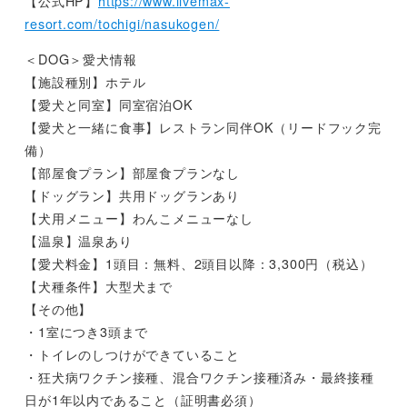
【公式HP】
https://www.livemax-
resort.com/tochigi/nasukogen/
＜DOG＞愛犬情報
【施設種別】ホテル
【愛犬と同室】同室宿泊OK
【愛犬と一緒に食事】レストラン同伴OK（リードフック完
備）
【部屋食プラン】部屋食プランなし
【ドッグラン】共用ドッグランあり
【犬用メニュー】わんこメニューなし
【温泉】温泉あり
【愛犬料金】1頭目：無料、2頭目以降：3,300円（税込）
【犬種条件】大型犬まで
【その他】
・1室につき3頭まで
・トイレのしつけができていること
・狂犬病ワクチン接種、混合ワクチン接種済み・最終接種
日が1年以内であること（証明書必須）