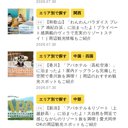
2026.07.30
エリア別で探す
関西
【和歌山】「わんわんパラダイス プレ
PR
ミア 南紀白浜」に泊まったよ！プライベー
ト感満載のヴィラで充実のリゾートステ
イ！ | 周辺観光情報もご紹介
2026.07.30
エリア別で探す
中国・四国
【香川】「アパホテル〈高松空港〉」
PR
に泊まったよ！屋内ドッグランも完備した
空間で香川旅を満喫！ | 周辺のおすすめ観
光スポットもご紹介
2026.07.30
エリア別で探す
中部
【新潟】「アパホテル＆リゾート〈上
PR
越妙高〉」に泊まったよ！大自然を間近で
感じながらのリゾート旅を満喫 | 愛犬同伴
OKの周辺観光スポットもご紹介