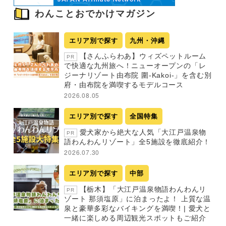
わんことおでかけマガジン
エリア別で探す
九州・沖縄
【さんふらわあ】ウィズペットルーム
PR
で快適な九州旅へ！ニューオープンの「レ
ジーナリゾート由布院 圍-Kakoi-」を含む別
府・由布院を満喫するモデルコース
2026.08.05
エリア別で探す
全国特集
愛犬家から絶大な人気「大江戸温泉物
PR
語わんわんリゾート」全5施設を徹底紹介！
2026.07.30
エリア別で探す
中部
【栃木】「大江戸温泉物語わんわんリ
PR
ゾート 那須塩原」に泊まったよ！ 上質な温
泉と豪華多彩なバイキングを満喫！| 愛犬と
一緒に楽しめる周辺観光スポットもご紹介