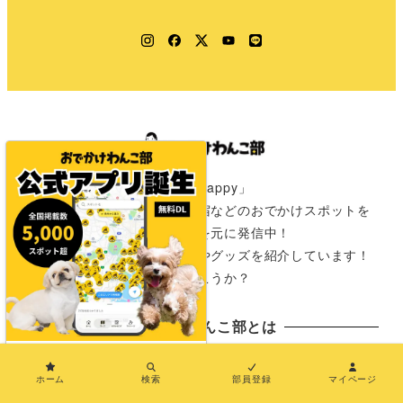
Instagram
Facebook
Twitter
YouTube
LINE
「きみのワクワクはわたしのHappy」
愛犬と一緒に行けるカフェや宿などのおでかけスポットを
全国の飼い主さんからの情報を元に発信中！
おでかけが楽しみになる情報やグッズを紹介しています！
さぁ次は君と一緒にどこに行こうか？
おでかけわんこ部とは
×
おでかけわんこ部とは
ホーム
検索
部員登録
マイページ