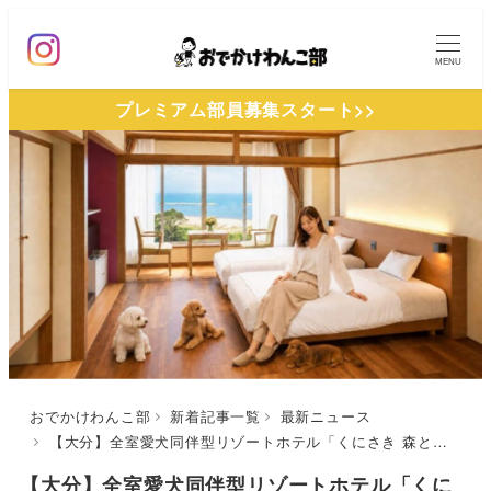
メ
イ
MENU
ン
プレミアム部員募集スタート>>
コ
ン
テ
ン
ツ
へ
移
動
おでかけわんこ部
新着記事一覧
最新ニュース
【大分】全室愛犬同伴型リゾートホテル「くにさき 森と海のドッグリゾート」が2026年8月1日オープン！
【大分】全室愛犬同伴型リゾートホテル「くに