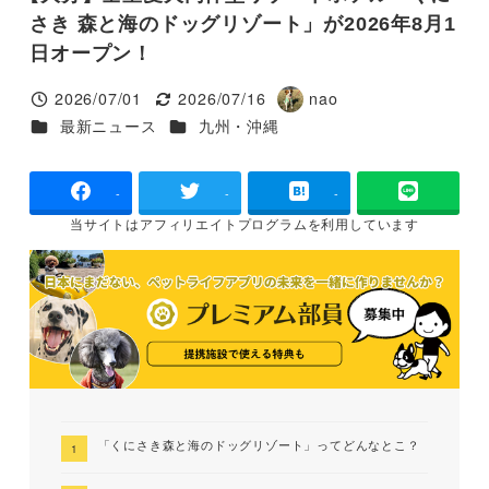
さき 森と海のドッグリゾート」が2026年8月1
日オープン！
2026/07/01
2026/07/16
nao
投稿日
更新日
著
カテゴリー
カテゴリー
最新ニュース
九州・沖縄
者
-
-
-
当サイトは
アフィリエイトプログラムを
利用しています
「くにさき森と海のドッグリゾート」ってどんなとこ？