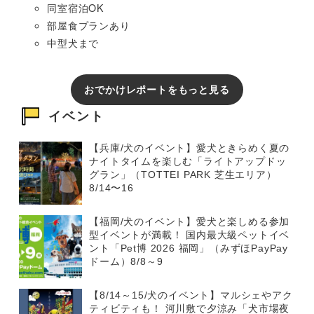
同室宿泊OK
部屋食プランあり
中型犬まで
おでかけレポートをもっと見る
イベント
【兵庫/犬のイベント】愛犬ときらめく夏の
ナイトタイムを楽しむ「ライトアップドッ
グラン」（TOTTEI PARK 芝生エリア）
8/14〜16
【福岡/犬のイベント】愛犬と楽しめる参加
型イベントが満載！ 国内最大級ペットイベ
ント「Pet博 2026 福岡」（みずほPayPay
ドーム）8/8～9
【8/14～15/犬のイベント】マルシェやアク
ティビティも！ 河川敷で夕涼み「犬市場夜