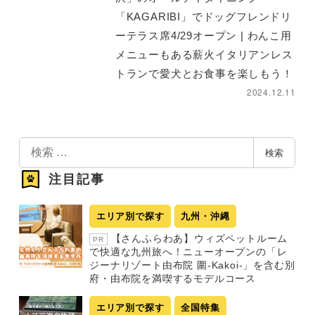
「KAGARIBI」でドッグフレンドリ
ーテラス席4/29オープン | わんこ用
メニューもある薪火イタリアンレス
トランで愛犬とお食事を楽しもう！
2024.12.11
検
検索
索
注目記事
エリア別で探す
九州・沖縄
【さんふらわあ】ウィズペットルーム
PR
で快適な九州旅へ！ニューオープンの「レ
ジーナリゾート由布院 圍-Kakoi-」を含む別
府・由布院を満喫するモデルコース
エリア別で探す
全国特集