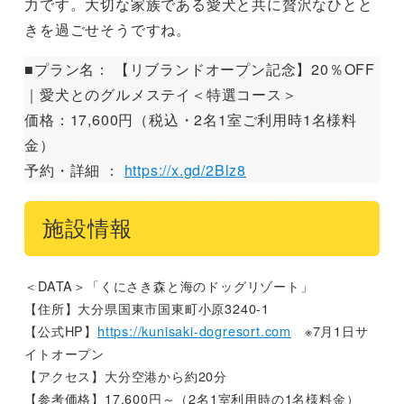
力です。大切な家族である愛犬と共に贅沢なひとと
きを過ごせそうですね。
■プラン名： 【リブランドオープン記念】20％OFF
｜愛犬とのグルメステイ＜特選コース＞
価格：17,600円（税込・2名1室ご利用時1名様料
金）
予約・詳細 ：
https://x.gd/2Blz8
施設情報
＜DATA＞「くにさき森と海のドッグリゾート」
【住所】大分県国東市国東町小原3240-1
【公式HP】
https://kunisaki-dogresort.com
※7月1日サ
イトオープン
【アクセス】大分空港から約20分
【参考価格】17,600円～（2名1室利用時の1名様料金）