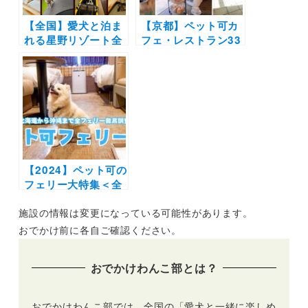
【全国】愛犬と泊ま
【京都】ペット可カ
れる星野リゾート全
フェ・レストラン33
42施設大特集！実際
選！店内OKの和菓
のお泊まり写真レポ
子店やドッグラン付
や口コミも | 大切な
きのカフェまとめ｜
ペットと特別な旅行
実際のおでかけレポ
を楽しもう♪
ート付き
【2024】ペット可の
フェリー大特集＜全
24隻＞北海道から沖
施設の情報は変更になっている可能性があります。
縄までウィズペット
ルーム・ペットルー
おでかけ前に各自ご確認ください。
ムで愛犬と非日常の
旅へ
おでかけわんこ部とは？
おでかけわんこ部では、全国の「愛犬と一緒に楽しめ