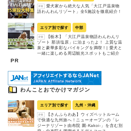
愛犬家から絶大な人気「大江戸温泉物
PR
語わんわんリゾート」全5施設を徹底紹介！
エリア別で探す
中部
【栃木】「大江戸温泉物語わんわんリ
PR
ゾート 那須塩原」に泊まったよ！ 上質な温
泉と豪華多彩なバイキングを満喫！| 愛犬と
一緒に楽しめる周辺観光スポットもご紹介
PR
わんことおでかけマガジン
エリア別で探す
九州・沖縄
【さんふらわあ】ウィズペットルーム
PR
で快適な九州旅へ！ニューオープンの「レ
ジーナリゾート由布院 圍-Kakoi-」を含む別
府・由布院を満喫するモデルコース