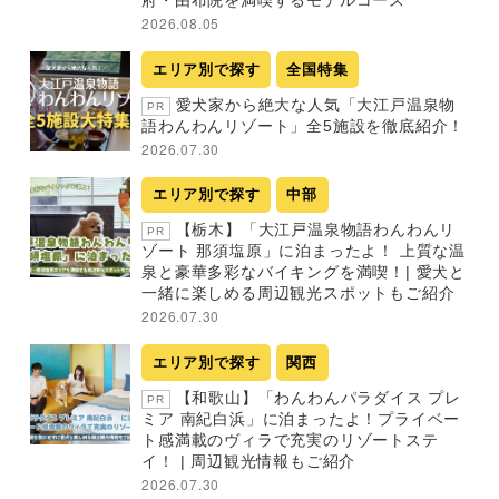
2026.08.05
エリア別で探す
全国特集
愛犬家から絶大な人気「大江戸温泉物
PR
語わんわんリゾート」全5施設を徹底紹介！
2026.07.30
エリア別で探す
中部
【栃木】「大江戸温泉物語わんわんリ
PR
ゾート 那須塩原」に泊まったよ！ 上質な温
泉と豪華多彩なバイキングを満喫！| 愛犬と
一緒に楽しめる周辺観光スポットもご紹介
2026.07.30
エリア別で探す
関西
【和歌山】「わんわんパラダイス プレ
PR
ミア 南紀白浜」に泊まったよ！プライベー
ト感満載のヴィラで充実のリゾートステ
イ！ | 周辺観光情報もご紹介
2026.07.30