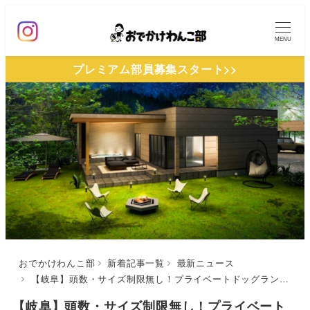
メ
イ
MENU
ン
プレミアム部員募集スタート>>
コ
ン
テ
ン
ツ
へ
移
動
おでかけわんこ部
新着記事一覧
最新ニュース
【岐阜】頭数・サイズ制限無し！プライベートドッグラン付きグランピング施設「KITO関ケ原」2022年12月グランドオープン
【岐阜】頭数・サイズ制限無し！プライベート