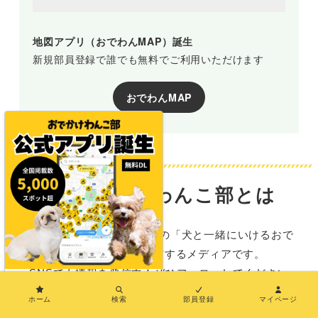
地図アプリ（おでわんMAP）誕生
新規部員登録で誰でも無料でご利用いただけます
おでわんMAP
おでかけわんこ部とは
おでかけわんこ部は、全国の「犬と一緒にいけるおで
かけ施設情報」を発信するメディアです。
SNSでも情報を発信中！ぜひフォローしてください
×
ね。
ホーム
検索
部員登録
マイページ