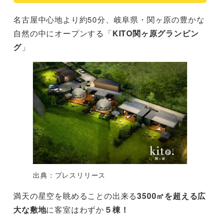
名古屋中心地より約50分、岐阜県・関ヶ原の豊かな
自然の中にオープンする「
KITO関ヶ原グランピン
グ
」
出典：プレスリリース
満天の星空を眺めることの出来る
3500㎡を超える広
大な敷地
に客室はわずか
５棟！