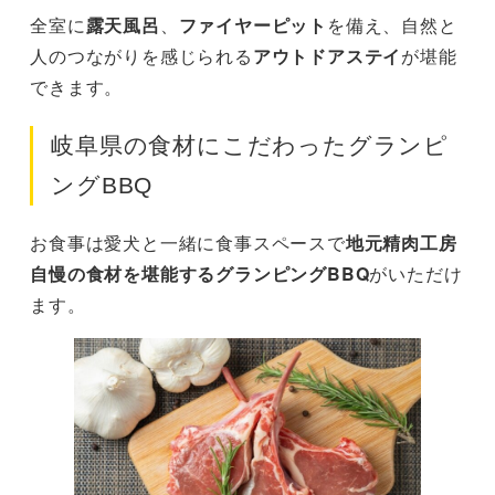
全室に
露天風呂
、
ファイヤーピット
を備え、自然と
人のつながりを感じられる
アウトドアステイ
が堪能
できます。
岐阜県の食材にこだわったグランピ
ングBBQ
お食事は愛犬と一緒に食事スペースで
地元精肉工房
自慢の食材を堪能するグランピングBBQ
がいただけ
ます。