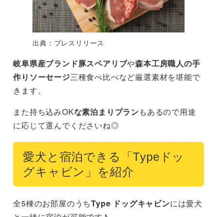
出典：プレスリリース
岐阜県産ブランド豚スペアリブ
や
森本工房職人の手
作りソーセージ
三種食べ比べなど厳選素材を堪能で
きます。
また持ち込みOK
な素泊まりプラン
もあるので用途
に応じて選んでくださいね◎
愛犬と宿泊できる「Typeドッ
グキャビン」を紹介
全5棟のお部屋のうち
Type ドッグキャビン
には愛犬
と一緒に宿泊が可能です♪