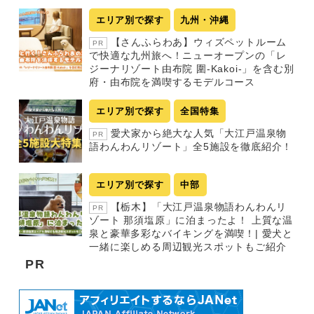
エリア別で探す
九州・沖縄
【さんふらわあ】ウィズペットルーム
PR
で快適な九州旅へ！ニューオープンの「レ
ジーナリゾート由布院 圍-Kakoi-」を含む別
府・由布院を満喫するモデルコース
エリア別で探す
全国特集
愛犬家から絶大な人気「大江戸温泉物
PR
語わんわんリゾート」全5施設を徹底紹介！
エリア別で探す
中部
【栃木】「大江戸温泉物語わんわんリ
PR
ゾート 那須塩原」に泊まったよ！ 上質な温
泉と豪華多彩なバイキングを満喫！| 愛犬と
一緒に楽しめる周辺観光スポットもご紹介
PR