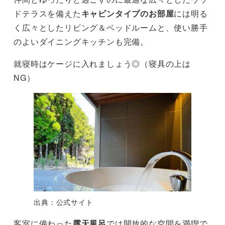
ドテラスを備えた
キャビンタイプのお部屋
には明る
く広々としたリビング＆ベッドルームと、使い勝手
のよいダイニングキッチンも完備。
就寝時はケージに入れましょう◎（寝具の上は
NG）
出典：公式サイト
客室に備わった
露天風呂
では開放的な空間を満喫で