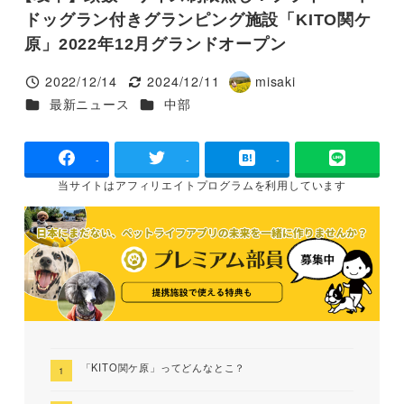
ドッグラン付きグランピング施設「KITO関ケ
原」2022年12月グランドオープン
2022/12/14
2024/12/11
misaki
投稿日
更新日
著
カテゴリー
カテゴリー
最新ニュース
中部
者
-
-
-
当サイトは
アフィリエイトプログラムを
利用しています
「KITO関ケ原」ってどんなとこ？