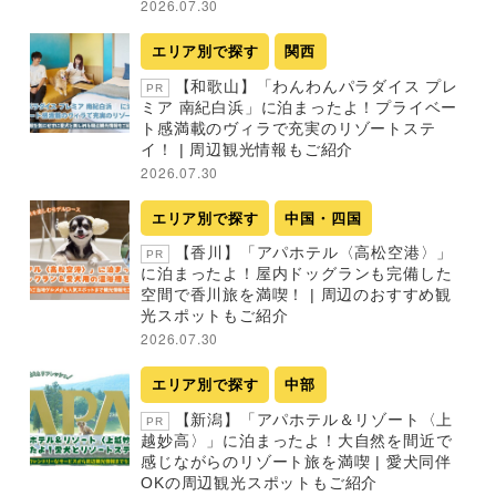
2026.07.30
エリア別で探す
関西
【和歌山】「わんわんパラダイス プレ
PR
ミア 南紀白浜」に泊まったよ！プライベー
ト感満載のヴィラで充実のリゾートステ
イ！ | 周辺観光情報もご紹介
2026.07.30
エリア別で探す
中国・四国
【香川】「アパホテル〈高松空港〉」
PR
に泊まったよ！屋内ドッグランも完備した
空間で香川旅を満喫！ | 周辺のおすすめ観
光スポットもご紹介
2026.07.30
エリア別で探す
中部
【新潟】「アパホテル＆リゾート〈上
PR
越妙高〉」に泊まったよ！大自然を間近で
感じながらのリゾート旅を満喫 | 愛犬同伴
OKの周辺観光スポットもご紹介