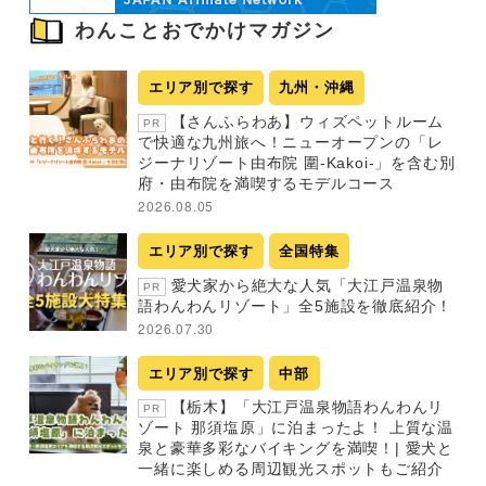
わんことおでかけマガジン
エリア別で探す
九州・沖縄
【さんふらわあ】ウィズペットルーム
PR
で快適な九州旅へ！ニューオープンの「レ
ジーナリゾート由布院 圍-Kakoi-」を含む別
府・由布院を満喫するモデルコース
2026.08.05
エリア別で探す
全国特集
愛犬家から絶大な人気「大江戸温泉物
PR
語わんわんリゾート」全5施設を徹底紹介！
2026.07.30
エリア別で探す
中部
【栃木】「大江戸温泉物語わんわんリ
PR
ゾート 那須塩原」に泊まったよ！ 上質な温
泉と豪華多彩なバイキングを満喫！| 愛犬と
一緒に楽しめる周辺観光スポットもご紹介