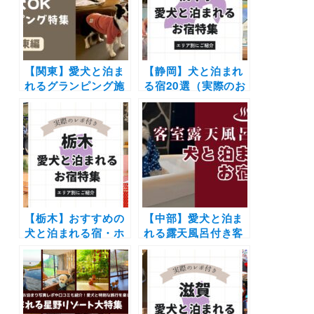
【関東】愛犬と泊ま
【静岡】犬と泊まれ
れるグランピング施
る宿20選（実際のお
設17選！ドッグラン
でかけレポあり）エ
付きや愛犬用温泉付
リア別に温泉やコテ
き＆豪華BBQを楽し
ージなど新施設や穴
めるおすすめスポッ
場もご紹介
トを紹介
【栃木】おすすめの
【中部】愛犬と泊ま
犬と泊まれる宿・ホ
れる露天風呂付き客
テル・ヴィラ20選 |
室がある宿10選！和
人気の那須や日光へ
風旅館からコテージ
愛犬と旅しよう♪
まで♪愛犬用の温泉
のある宿も（お出か
けレポートあり）