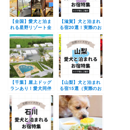
【全国】愛犬と泊ま
【滋賀】犬と泊まれ
れる星野リゾート全
る宿20選！実際のお
42施設大特集！実際
でかけレポート口コ
のお泊まり写真レポ
ミ付き | 人気の温泉
や口コミも | 大切な
宿からホテル・コテ
ペットと特別な旅行
ージを紹介します
を楽しもう♪
【千葉】屋上ドッグ
【山梨】犬と泊まれ
ランあり！愛犬同伴
る宿15選（実際のお
OK「釣ヶ崎グラン
でかけレポあり）コ
ピングリゾート」が
テージや温泉などエ
2022年8月グランド
リア別に紹介
オープン！冷暖房・
トイレバス完備