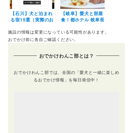
【石川】犬と泊まれ
【岐阜】愛犬と部屋
る宿15選（実際のお
食！都ホテル 岐阜長
でかけレポあり）温
良川で「ワンちゃん
施設の情報は変更になっている可能性があります。
泉宿や一棟貸切など
とお部屋でお食事 ド
おすすめの施設を厳
ッグステイプラン」
おでかけ前に各自ご確認ください。
選
が4月1日より期間限
定スタート！
おでかけわんこ部とは？
おでかけわんこ部では、全国の「愛犬と一緒に楽しめ
るおでかけ情報」を毎日発信中！