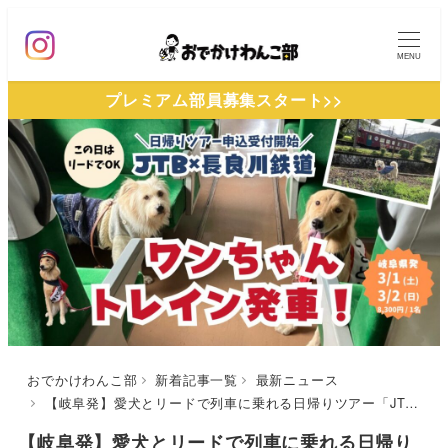
メ
イ
MENU
ン
プレミアム部員募集スタート>>
コ
ン
テ
ン
ツ
へ
移
動
おでかけわんこ部
新着記事一覧
最新ニュース
【岐阜発】愛犬とリードで列車に乗れる日帰りツアー「JTB×長良川鉄道共同企画」 ワンちゃんトレイン発車！」申込受付中（3/1,3/2）
【岐阜発】愛犬とリードで列車に乗れる日帰り