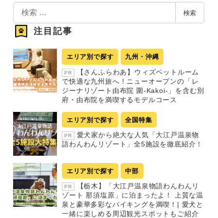
検
検索
索
注目記事
エリア別で探す
九州・沖縄
【さんふらわあ】ウィズペットルーム
PR
で快適な九州旅へ！ニューオープンの「レ
ジーナリゾート由布院 圍-Kakoi-」を含む別
府・由布院を満喫するモデルコース
エリア別で探す
全国特集
愛犬家から絶大な人気「大江戸温泉物
PR
語わんわんリゾート」全5施設を徹底紹介！
エリア別で探す
中部
【栃木】「大江戸温泉物語わんわんリ
PR
ゾート 那須塩原」に泊まったよ！ 上質な温
泉と豪華多彩なバイキングを満喫！| 愛犬と
一緒に楽しめる周辺観光スポットもご紹介