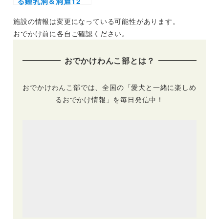
る鍾乳洞＆洞窟12
選！夏の涼しいおで
施設の情報は変更になっている可能性があります。
かけにぴったりのス
ポットを集めました
おでかけ前に各自ご確認ください。
（おでかけレポート
あり）
おでかけわんこ部とは？
おでかけわんこ部では、全国の「愛犬と一緒に楽しめ
るおでかけ情報」を毎日発信中！