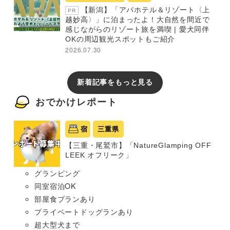
【新潟】「アパホテル＆リゾート〈上
PR
越妙高〉」に泊まったよ！大自然を間近で
感じながらのリゾート旅を満喫 | 愛犬同伴
OKの周辺観光スポットもご紹介
2026.07.30
新着記事をもっと見る
おでかけレポート
宿
三重県
【三重・尾鷲市】「NatureGlamping OFF
LEEK オフリーク」
グランピング
同室宿泊OK
部屋食プランあり
プライベートドッグランあり
超大型犬まで