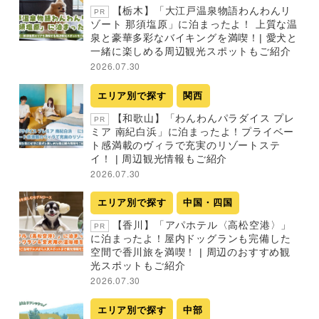
【栃木】「大江戸温泉物語わんわんリ
PR
ゾート 那須塩原」に泊まったよ！ 上質な温
泉と豪華多彩なバイキングを満喫！| 愛犬と
一緒に楽しめる周辺観光スポットもご紹介
2026.07.30
エリア別で探す
関西
【和歌山】「わんわんパラダイス プレ
PR
ミア 南紀白浜」に泊まったよ！プライベー
ト感満載のヴィラで充実のリゾートステ
イ！ | 周辺観光情報もご紹介
2026.07.30
エリア別で探す
中国・四国
【香川】「アパホテル〈高松空港〉」
PR
に泊まったよ！屋内ドッグランも完備した
空間で香川旅を満喫！ | 周辺のおすすめ観
光スポットもご紹介
2026.07.30
エリア別で探す
中部