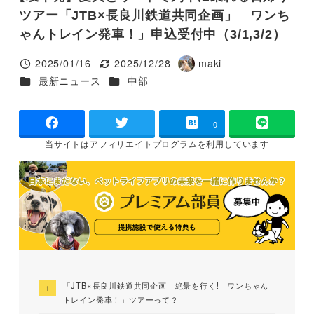
ツアー「JTB×長良川鉄道共同企画」 ワンち
ゃんトレイン発車！」申込受付中（3/1,3/2）
2025/01/16
2025/12/28
maki
投稿日
更新日
著
カテゴリー
カテゴリー
最新ニュース
中部
者
-
-
0
当サイトは
アフィリエイトプログラムを
利用しています
「JTB×長良川鉄道共同企画 絶景を行く! ワンちゃん
トレイン発車！」ツアーって？