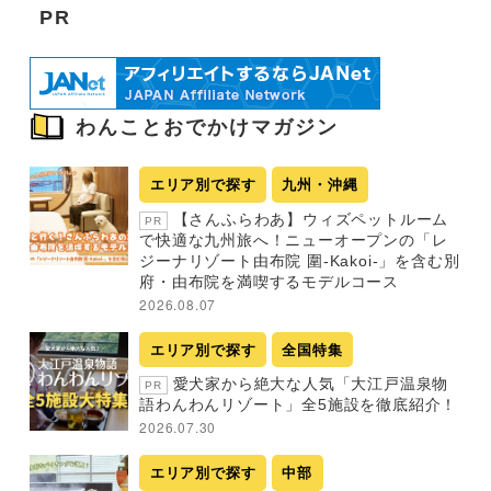
PR
わんことおでかけマガジン
エリア別で探す
九州・沖縄
【さんふらわあ】ウィズペットルーム
PR
で快適な九州旅へ！ニューオープンの「レ
ジーナリゾート由布院 圍-Kakoi-」を含む別
府・由布院を満喫するモデルコース
2026.08.07
エリア別で探す
全国特集
愛犬家から絶大な人気「大江戸温泉物
PR
語わんわんリゾート」全5施設を徹底紹介！
2026.07.30
エリア別で探す
中部