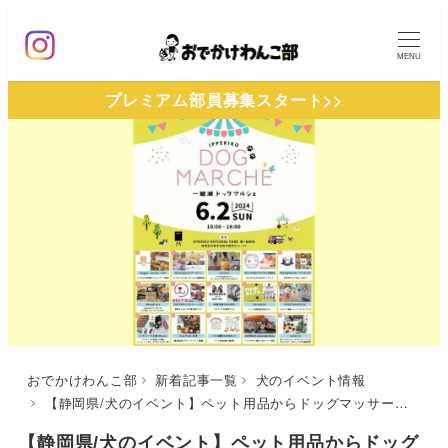
メ
イ
MENU
ン
プレミアム部員募集スタート>>
コ
ン
テ
ン
ツ
へ
移
動
おでかけわんこ部
新着記事一覧
犬のイベント情報
【静岡県/犬のイベント】ペット用品からドッグマッサージまで「一碧湖ドッグマルシェ」（IPPEKIKO NATIONAL PARK 第1駐車場）6/2
【静岡県/犬のイベント】ペット用品からドッグ