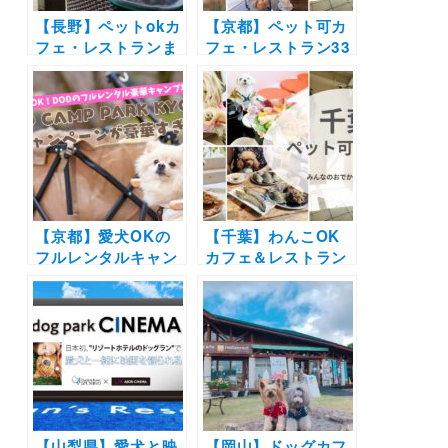
【長野】ペットokカ
【京都】ペット可カ
フェ・レストランま
フェ・レストラン33
とめ30選！| 自然豊
選！店内OKの和菓
かな景色に包まれて
子店やドッグラン付
お蕎麦やピザを愛犬
きのカフェまとめ｜
と楽しもう♪
実際のおでかけレポ
ート付き
【京都】愛犬OKの
【千葉】わんこOK
フルレンタルキャン
カフェ＆レストラン
プ場「DOD CAMP
19選｜ドッグラン併
PARK KYOTO」の
設店や豪快な海鮮丼
秋キャンペーンが豪
にラーメンも！実際
華すぎる！！無料ご
のおでかけレポをエ
招待券が当たるSNS
リア別に紹介します
プレゼント企画もお
♪
見逃しなく
【山梨県】愛犬と映
【岡山】ドッグカフ