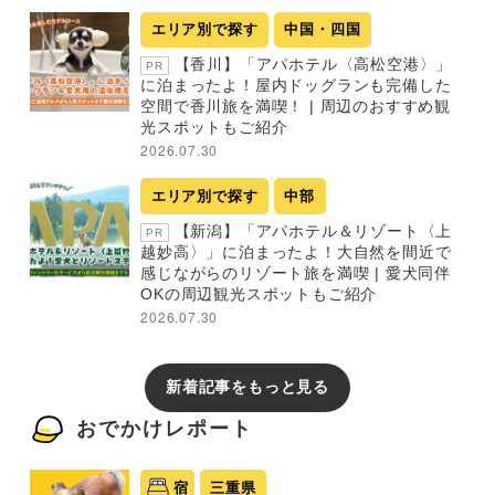
エリア別で探す
中国・四国
【香川】「アパホテル〈高松空港〉」
PR
に泊まったよ！屋内ドッグランも完備した
空間で香川旅を満喫！ | 周辺のおすすめ観
光スポットもご紹介
2026.07.30
エリア別で探す
中部
【新潟】「アパホテル＆リゾート〈上
PR
越妙高〉」に泊まったよ！大自然を間近で
感じながらのリゾート旅を満喫 | 愛犬同伴
OKの周辺観光スポットもご紹介
2026.07.30
新着記事をもっと見る
おでかけレポート
宿
三重県