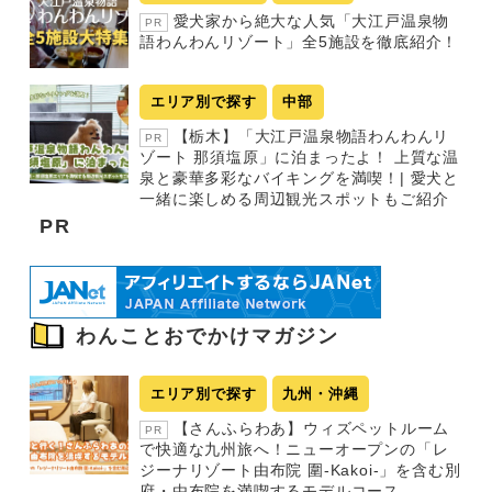
愛犬家から絶大な人気「大江戸温泉物
PR
語わんわんリゾート」全5施設を徹底紹介！
エリア別で探す
中部
【栃木】「大江戸温泉物語わんわんリ
PR
ゾート 那須塩原」に泊まったよ！ 上質な温
泉と豪華多彩なバイキングを満喫！| 愛犬と
一緒に楽しめる周辺観光スポットもご紹介
PR
わんことおでかけマガジン
エリア別で探す
九州・沖縄
【さんふらわあ】ウィズペットルーム
PR
で快適な九州旅へ！ニューオープンの「レ
ジーナリゾート由布院 圍-Kakoi-」を含む別
府・由布院を満喫するモデルコース