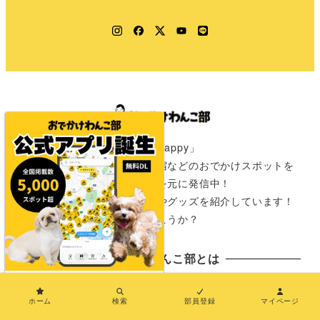
Instagram
Facebook
Twitter
YouTube
LINE
「きみのワクワクはわたしのHappy」
愛犬と一緒に行けるカフェや宿などのおでかけスポットを
全国の飼い主さんからの情報を元に発信中！
おでかけが楽しみになる情報やグッズを紹介しています！
さぁ次は君と一緒にどこに行こうか？
おでかけわんこ部とは
×
おでかけわんこ部とは
ホーム
検索
部員登録
マイページ