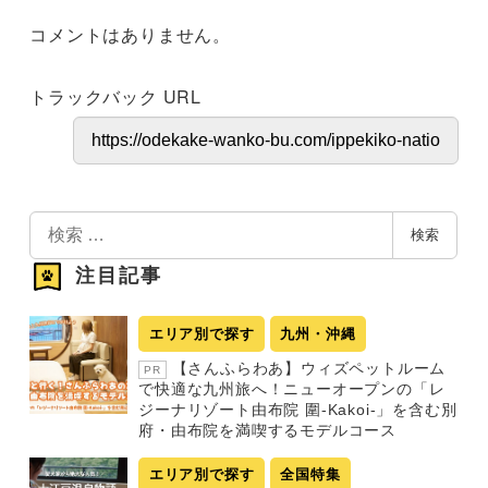
コメントはありません。
トラックバック URL
検
検索
索
注目記事
エリア別で探す
九州・沖縄
【さんふらわあ】ウィズペットルーム
PR
で快適な九州旅へ！ニューオープンの「レ
ジーナリゾート由布院 圍-Kakoi-」を含む別
府・由布院を満喫するモデルコース
エリア別で探す
全国特集