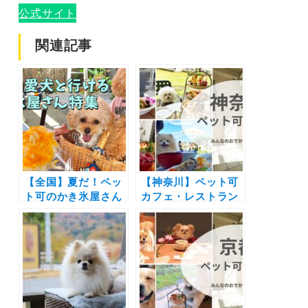
公式サイト
関連記事
【全国】夏だ！ペッ
【神奈川】ペット可
ト可のかき氷屋さん
カフェ・レストラン
特集！新規オープン
30選 | 愛犬と一緒に
から超人気カフェま
中華街の食べ放題や
で | 愛犬と夏を感じ
アフタヌーンティー
よう！
を楽しもう♪