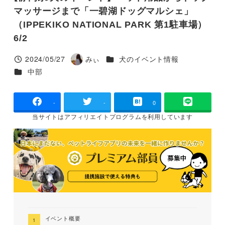
マッサージまで「一碧湖ドッグマルシェ」
（IPPEKIKO NATIONAL PARK 第1駐車場）
6/2
カテゴリー
2024/05/27
みぃ
犬のイベント情報
投稿日
著
カテゴリー
中部
者
-
-
0
当サイトは
アフィリエイトプログラムを
利用しています
イベント概要