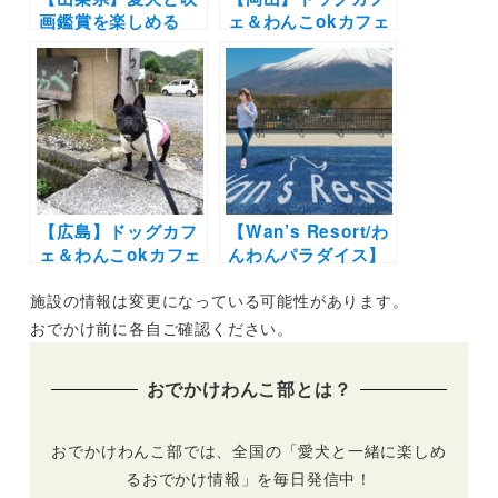
画鑑賞を楽しめる
ェ＆わんこokカフェ
「dog park
の写真レポートまと
CINEMA」が
め16選 | 倉敷に牛窓
「Wan’s Resort 山
そして蒜山の人気エ
中湖」にて9月9日開
リアの絶景カフェや
催！dog park無料開
牡蠣や海鮮・パンケ
放＆プロカメラマン
ーキを愛犬と一緒に
のフォトサービスも
♪
【広島】ドッグカフ
【Wan’s Resort/わ
ェ＆わんこokカフェ
んわんパラダイス】
19選 | 店内同伴でコ
今夏より各施設の屋
施設の情報は変更になっている可能性があります。
ース料理や手打ちそ
外ドッグランリニュ
ばにお好み焼きも！
ーアルが決定！サイ
おでかけ前に各自ご確認ください。
海が見える絶景カフ
ズ別ランを設置！フ
ェなど実際のおでか
ォトジェニックな写
おでかけわんこ部とは？
けレポート写真付き
真が撮影できるスポ
ットも♩
おでかけわんこ部では、全国の「愛犬と一緒に楽しめ
るおでかけ情報」を毎日発信中！