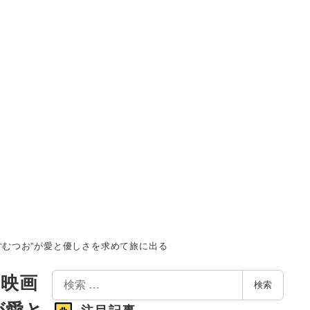
 “むつお”が愛と優しさを求めて旅に出る
検
編映画
検索
索
が愛と