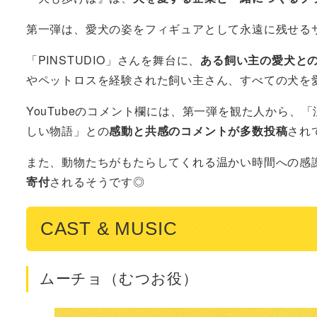
第一弾は、愛犬の姿をフィギュアとして永遠に残せる
「PINSTUDIO」さんを舞台に、
ある飼い主の愛犬と
やペットロスを経験された飼い主さん、すべての犬を
YouTubeのコメント欄には、第一弾を観た人から
しい物語」との
感動と共感のコメントが多数投稿
され
また、動物たちがもたらしてくれる温かい時間への感
寄付
されるそうです◎
CAST & MUSIC
ムーチョ（むつお役）