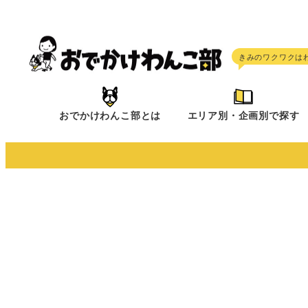
メ
イ
ン
コ
ン
テ
おでかけわんこ部とは
エリア別・企画別で探す
ン
ツ
へ
移
動