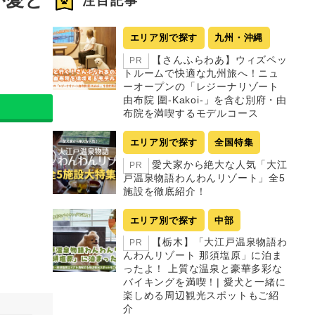
注目記事
エリア別で探す
九州・沖縄
【さんふらわあ】ウィズペッ
PR
トルームで快適な九州旅へ！ニュ
ーオープンの「レジーナリゾート
由布院 圍-Kakoi-」を含む別府・由
布院を満喫するモデルコース
エリア別で探す
全国特集
愛犬家から絶大な人気「大江
PR
戸温泉物語わんわんリゾート」全5
施設を徹底紹介！
エリア別で探す
中部
【栃木】「大江戸温泉物語わ
PR
んわんリゾート 那須塩原」に泊ま
ったよ！ 上質な温泉と豪華多彩な
バイキングを満喫！| 愛犬と一緒に
楽しめる周辺観光スポットもご紹
介