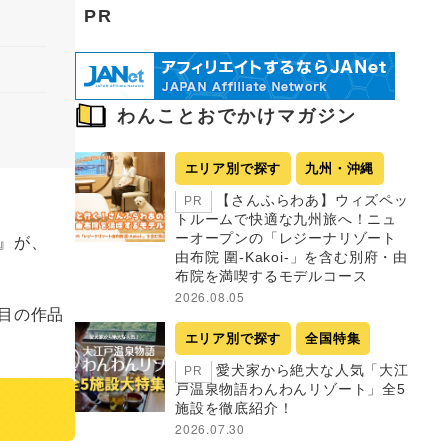
PR
わんことおでかけマガジン
エリア別で探す
九州・沖縄
【さんふらわあ】ウィズペッ
PR
トルームで快適な九州旅へ！ニュ
ーオープンの「レジーナリゾート
』が、
由布院 圍-Kakoi-」を含む別府・由
布院を満喫するモデルコース
2026.08.05
注目の作品
エリア別で探す
全国特集
愛犬家から絶大な人気「大江
PR
戸温泉物語わんわんリゾート」全5
施設を徹底紹介！
2026.07.30