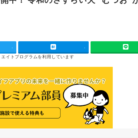
ー
-
-
リエイトプログラムを
利用しています