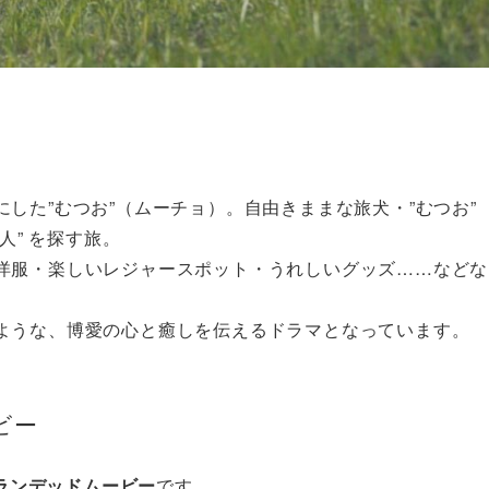
した”むつお”（ムーチョ）。自由きままな旅犬・”むつお”
人” を探す旅。
洋服・楽しいレジャースポット・うれしいグッズ……などな
ような、博愛の心と癒しを伝えるドラマとなっています。
ビー
ランデッドムービー
です。