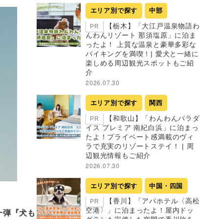
エリア別で探す
中部
【栃木】「大江戸温泉物語わ
PR
んわんリゾート 那須塩原」に泊ま
ったよ！ 上質な温泉と豪華多彩な
バイキングを満喫！| 愛犬と一緒に
楽しめる周辺観光スポットもご紹
介
2026.07.30
エリア別で探す
関西
【和歌山】「わんわんパラダ
PR
イス プレミア 南紀白浜」に泊まっ
たよ！プライベート感満載のヴィ
ラで充実のリゾートステイ！ | 周
辺観光情報もご紹介
2026.07.30
エリア別で探す
中国・四国
【香川】「アパホテル〈高松
PR
空港〉」に泊まったよ！屋内ドッ
一弾『犬も