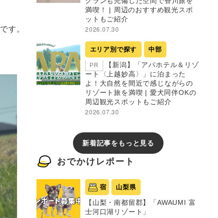
グランも完備した空間で香川旅を
満喫！ | 周辺のおすすめ観光スポ
ットもご紹介
ズです。
2026.07.30
エリア別で探す
中部
【新潟】「アパホテル＆リゾ
PR
ート〈上越妙高〉」に泊まった
よ！大自然を間近で感じながらの
リゾート旅を満喫 | 愛犬同伴OKの
周辺観光スポットもご紹介
2026.07.30
新着記事をもっと見る
おでかけレポート
宿
山梨県
【山梨・南都留郡】「AWAUMI 富
士河口湖リゾート」