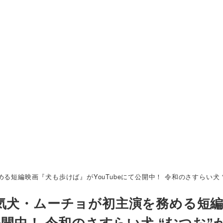
る短編映画『犬も歩けば』がYouTubeにて公開中！ 令和のさすらい犬
気犬・ムーチョが初主演を務める短
公開中！ 令和のさすらい犬 “むつお”