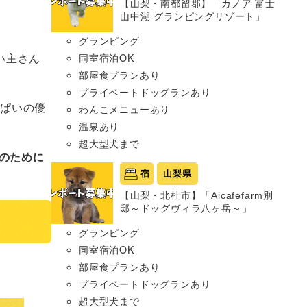
【山梨・南都留郡】「カノア 富士
山中湖 グランピングリゾート」
グランピング
い主さん
同室宿泊OK
部屋食プランあり
プライベートドッグランあり
っぱいの優
わんこメニューあり
温泉あり
超大型犬まで
のために
宿
山梨県
【山梨・北杜市】「Aicafefarm別
邸～ドッグヴィラ八ヶ岳～」
グランピング
同室宿泊OK
部屋食プランあり
プライベートドッグランあり
超大型犬まで