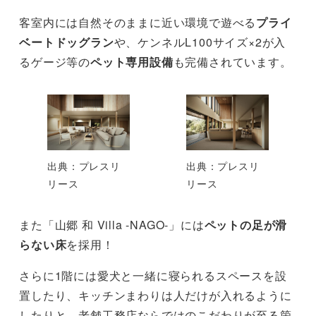
客室内には自然そのままに近い環境で遊べる
プライ
ベートドッグラン
や、ケンネルL100サイズ×2が入
るゲージ等の
ペット専用設備
も完備されています。
出典：プレスリ
出典：プレスリ
リース
リース
また「山郷 和 Villa -NAGO-」には
ペットの足が滑
らない床
を採用！
さらに1階には愛犬と一緒に寝られるスペースを設
置したり、キッチンまわりは人だけが入れるように
したりと、老舗工務店ならではのこだわりが至る箇