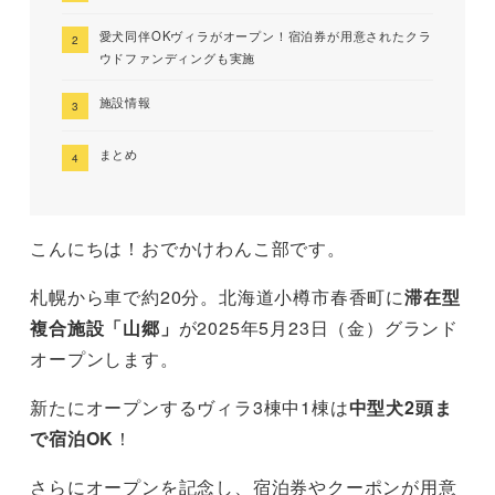
愛犬同伴OKヴィラがオープン！宿泊券が用意されたクラ
ウドファンディングも実施
施設情報
まとめ
こんにちは！おでかけわんこ部です。
札幌から車で約20分。北海道小樽市春香町に
滞在型
複合施設「山郷」
が2025年5月23日（金）グランド
オープンします。
新たにオープンするヴィラ3棟中1棟は
中型犬2頭ま
で宿泊OK
！
さらにオープンを記念し、宿泊券やクーポンが用意