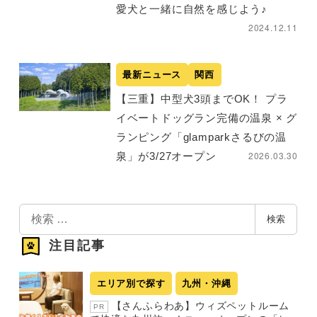
愛犬と一緒に自然を感じよう♪
2024.12.11
最新ニュース
関西
【三重】中型犬3頭までOK！ プラ
イベートドッグラン完備の温泉 × グ
ランピング「glamparkさるびの温
2026.03.30
泉」が3/27オープン
検
検索
索
注目記事
エリア別で探す
九州・沖縄
【さんふらわあ】ウィズペットルーム
PR