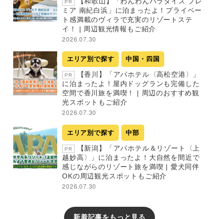
【和歌山】「わんわんパラダイス プレ
PR
ミア 南紀白浜」に泊まったよ！プライベー
ト感満載のヴィラで充実のリゾートステ
イ！ | 周辺観光情報もご紹介
2026.07.30
エリア別で探す
中国・四国
【香川】「アパホテル〈高松空港〉」
PR
に泊まったよ！屋内ドッグランも完備した
空間で香川旅を満喫！ | 周辺のおすすめ観
光スポットもご紹介
2026.07.30
エリア別で探す
中部
【新潟】「アパホテル＆リゾート〈上
PR
越妙高〉」に泊まったよ！大自然を間近で
感じながらのリゾート旅を満喫 | 愛犬同伴
OKの周辺観光スポットもご紹介
2026.07.30
新着記事をもっと見る