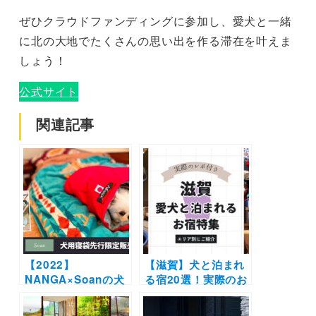
ぜひクラウドファンディングに参加し、愛犬と一緒
に北の大地でたくさんの思い出を作る滞在を叶えま
しょう！
公式サイト
関連記事
【2022】
【滋賀】犬と泊まれ
NANGA×Soanの犬
る宿20選！実際のお
用寝袋が先行限定販
でかけレポート口コ
売スタート！愛犬に
ミ付き | 人気の温泉