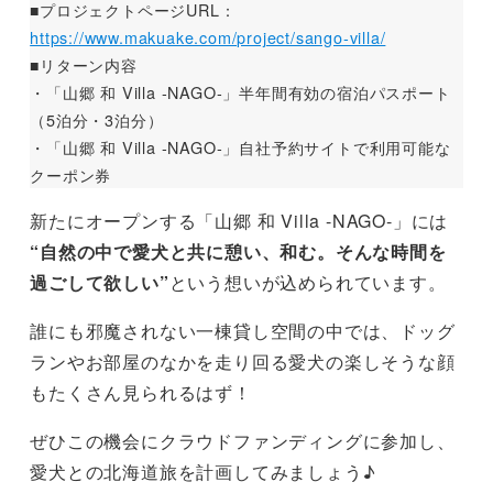
■プロジェクトページURL：
https://www.makuake.com/project/sango-villa/
■リターン内容
・「山郷 和 Villa -NAGO-」半年間有効の宿泊パスポート
（5泊分・3泊分）
・「山郷 和 Villa -NAGO-」自社予約サイトで利用可能な
クーポン券
新たにオープンする「山郷 和 Villa -NAGO-」には
“自然の中で愛犬と共に憩い、和む。そんな時間を
過ごして欲しい”
という想いが込められています。
誰にも邪魔されない一棟貸し空間の中では、ドッグ
ランやお部屋のなかを走り回る愛犬の楽しそうな顔
もたくさん見られるはず！
ぜひこの機会にクラウドファンディングに参加し、
愛犬との北海道旅を計画してみましょう♪