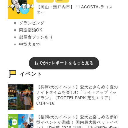
【岡山・瀬戸内市】「LACOSTA-ラコス
タ-」
グランピング
同室宿泊OK
部屋食プランあり
中型犬まで
おでかけレポートをもっと見る
イベント
【兵庫/犬のイベント】愛犬ときらめく夏の
ナイトタイムを楽しむ「ライトアップドッ
グラン」（TOTTEI PARK 芝生エリア）
8/14〜16
【福岡/犬のイベント】愛犬と楽しめる参加
型イベントが満載！ 国内最大級ペットイベ
ント「Pet博 2026 福岡」（みずほPayPay