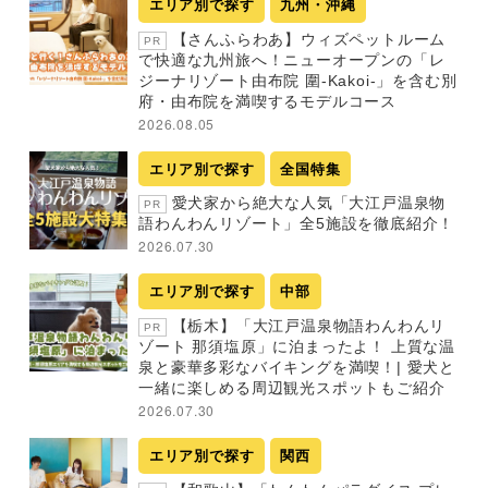
エリア別で探す
九州・沖縄
【さんふらわあ】ウィズペットルーム
PR
で快適な九州旅へ！ニューオープンの「レ
ジーナリゾート由布院 圍-Kakoi-」を含む別
府・由布院を満喫するモデルコース
2026.08.05
エリア別で探す
全国特集
愛犬家から絶大な人気「大江戸温泉物
PR
語わんわんリゾート」全5施設を徹底紹介！
2026.07.30
エリア別で探す
中部
【栃木】「大江戸温泉物語わんわんリ
PR
ゾート 那須塩原」に泊まったよ！ 上質な温
泉と豪華多彩なバイキングを満喫！| 愛犬と
一緒に楽しめる周辺観光スポットもご紹介
2026.07.30
エリア別で探す
関西