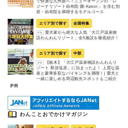
で快適な九州旅へ！ニューオープンの「レ
ジーナリゾート由布院 圍-Kakoi-」を含む別
府・由布院を満喫するモデルコース
エリア別で探す
全国特集
愛犬家から絶大な人気「大江戸温泉物
PR
語わんわんリゾート」全5施設を徹底紹介！
エリア別で探す
中部
【栃木】「大江戸温泉物語わんわんリ
PR
ゾート 那須塩原」に泊まったよ！ 上質な温
泉と豪華多彩なバイキングを満喫！| 愛犬と
一緒に楽しめる周辺観光スポットもご紹介
PR
わんことおでかけマガジン