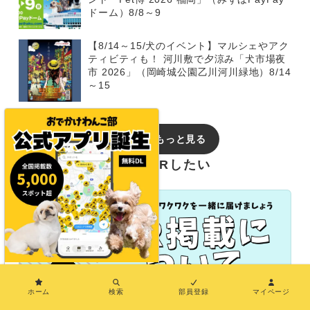
ドーム）8/8～9
【8/14～15/犬のイベント】マルシェやアク
ティビティも！ 河川敷で夕涼み「犬市場夜
市 2026」（岡崎城公園乙川河川緑地）8/14
～15
イベントをもっと見る
おでかけわんこ部でPRしたい
×
ホーム
検索
部員登録
マイページ