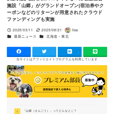
施設「山郷」がグランドオープン|宿泊券やク
ーポンなどのリターンが用意されたクラウド
ファンディングも実施
2025/03/11
2025/08/21
lisa
投稿日
更新日
著
カテゴリー
カテゴリー
最新ニュース
北海道・東北
者
-
-
-
当サイトは
アフィリエイトプログラムを
利用しています
「山郷（さんごう）」ってどんなとこ？