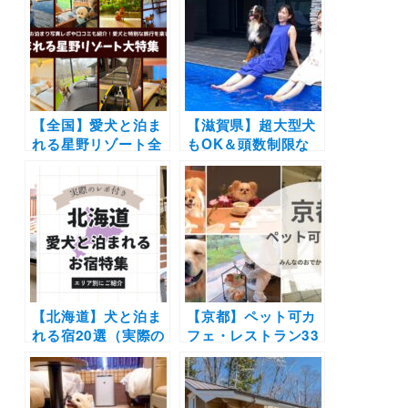
ふわふわ＆あったか
宿からホテル・コテ
の寝心地を | 冬キャ
ージを紹介します
ンプやお家でも大活
躍のシュラフ誕生
【全国】愛犬と泊ま
【滋賀県】超大型犬
れる星野リゾート全
もOK＆頭数制限な
42施設大特集！実際
しの贅沢ヴィラ
のお泊まり写真レポ
「LAKE villa
や口コミも | 大切な
CHITOSE」が2025
ペットと特別な旅行
年8月9日にオープ
を楽しもう♪
ン！ わんこと添い寝
もOK！
【北海道】犬と泊ま
【京都】ペット可カ
れる宿20選（実際の
フェ・レストラン33
おでかけレポあり）|
選！店内OKの和菓
コテージやリゾート
子店やドッグラン付
ホテルなどエリア別
きのカフェまとめ｜