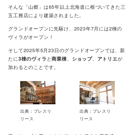
そんな「山郷」は65年以上北海道に根づいてきた三
五工務店により建築されました。
グランドオープンに先駆け、2023年7月には2棟の
ヴィラがオープン！
そして2025年5月23日のグランドオープンでは、新
たに
3棟のヴィラ
と
商業棟
、
ショップ
、
アトリエ
が
加わるとのことです。
出典：プレスリ
出典：プレスリ
リース
リース