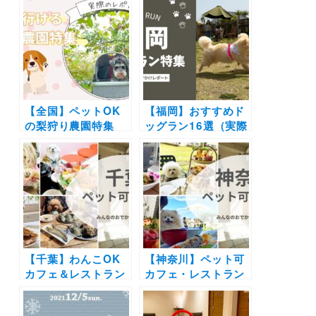
回ワンタイムマルシ
雲海の絶景や極上の
ェ」（加須はなさき
バーベキューで愛犬
公園 駐車場エリア）
と特別な体験を♪
1/18〜1/19
【全国】ペットOK
【福岡】おすすめド
の梨狩り農園特集
ッグラン16選（実際
（実際のおでかけレ
のおでかけレポ付
ポあり）カフェやド
き）ドッグプールや
ッグラン併設など厳
BBQ施設併設の施設
選
も！
【千葉】わんこOK
【神奈川】ペット可
カフェ＆レストラン
カフェ・レストラン
19選｜ドッグラン併
30選 | 愛犬と一緒に
設店や豪快な海鮮丼
中華街の食べ放題や