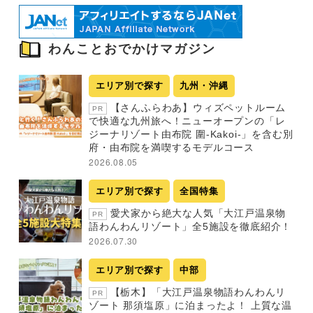
わんことおでかけマガジン
エリア別で探す
九州・沖縄
【さんふらわあ】ウィズペットルーム
PR
で快適な九州旅へ！ニューオープンの「レ
ジーナリゾート由布院 圍-Kakoi-」を含む別
府・由布院を満喫するモデルコース
2026.08.05
エリア別で探す
全国特集
愛犬家から絶大な人気「大江戸温泉物
PR
語わんわんリゾート」全5施設を徹底紹介！
2026.07.30
エリア別で探す
中部
【栃木】「大江戸温泉物語わんわんリ
PR
ゾート 那須塩原」に泊まったよ！ 上質な温