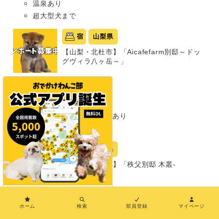
温泉あり
超大型犬まで
宿
山梨県
【山梨・北杜市】「Aicafefarm別邸～ドッ
グヴィラ八ヶ岳～」
グランピング
同室宿泊OK
部屋食プランあり
プライベートドッグランあり
超大型犬まで
宿
埼玉県
【埼玉・秩父市】「秩父別邸 木叢-
komura-」
グランピング
×
同室宿泊OK
ホーム
検索
部員登録
マイページ
部屋食プランあり