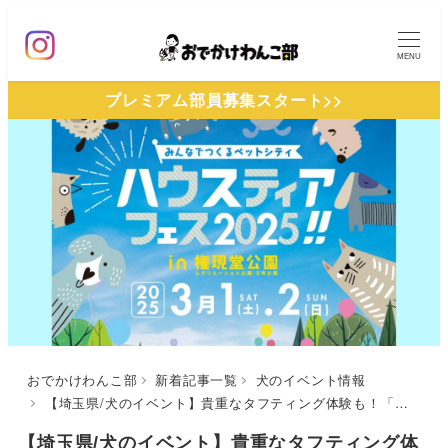
メ
イ
MENU
ン
プレミアム部員募集スタート>>
コ
ン
テ
ン
ツ
へ
移
動
おでかけわんこ部
新着記事一覧
犬のイベント情報
【埼玉県/犬のイベント】貴重なタフティング体験も！「ハウスティアフェス2025」（権現堂公園）3/1〜3/2
【埼玉県/犬のイベント】貴重なタフティング体