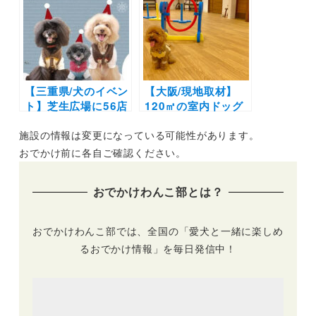
にラーメンも！実際
アフタヌーンティー
のおでかけレポをエ
を楽しもう♪
リア別に紹介します
♪
【三重県/犬のイベン
【大阪/現地取材】
ト】芝生広場に56店
120㎡の室内ドッグ
舗集結！先着100名
ラン＆ドッグカフェ
施設の情報は変更になっている可能性があります。
に必ず当たるプレゼ
も併設「愛犬ヴィレ
ント企画も♪「わん
ッジ天王寺店」が
おでかけ前に各自ご確認ください。
マルクリスマスマー
12/16にオープンし
ケット2021 inアク
たので行ってきまし
おでかけわんこ部とは？
アイグニス」（アク
た！
アイグニス 芝生広
場）12/5開催
おでかけわんこ部では、全国の「愛犬と一緒に楽しめ
るおでかけ情報」を毎日発信中！