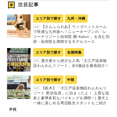
注目記事
エリア別で探す
九州・沖縄
【さんふらわあ】ウィズペットルーム
PR
で快適な九州旅へ！ニューオープンの「レ
ジーナリゾート由布院 圍-Kakoi-」を含む別
府・由布院を満喫するモデルコース
エリア別で探す
全国特集
愛犬家から絶大な人気「大江戸温泉物
PR
語わんわんリゾート」全5施設を徹底紹介！
エリア別で探す
中部
【栃木】「大江戸温泉物語わんわんリ
PR
ゾート 那須塩原」に泊まったよ！ 上質な温
泉と豪華多彩なバイキングを満喫！| 愛犬と
一緒に楽しめる周辺観光スポットもご紹介
PR