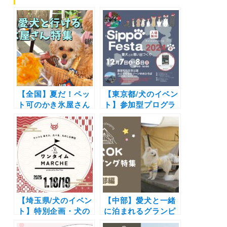
【全国】夏だ！ペッ
【東京都/犬のイベン
ト可のかき氷屋さん
ト】参加型プログラ
特集！新規オープン
ムも盛りだくさん
から超人気カフェま
「Sippo Festa
で | 愛犬と夏を感じ
2024冬」（国営昭和
よう！
記念公園みどりの文
化ゾーンゆめひろ
ば）12/7〜12/8
【埼玉県/犬のイベン
【中部】愛犬と一緒
ト】特別企画・犬の
に泊まれるグランピ
祈願祭も開催「第６
ング18選！富士山や