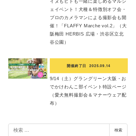
イヌもヒトも一緒に楽しめるマルシ
ェイベント！犬種＆特徴別オフ会・
プロのカメラマンによる撮影会も開
催！「FLAFFY Marche vol.2」（大
阪梅田 HERBIS 広場・渋谷区立北
谷公園）
開催終了日
2025.09.14
9/14（土）グラングリーン大阪・お
でかけわんこ部イベント特設ページ
（愛犬無料撮影会＆マナーウェア配
布）
検
検索
索