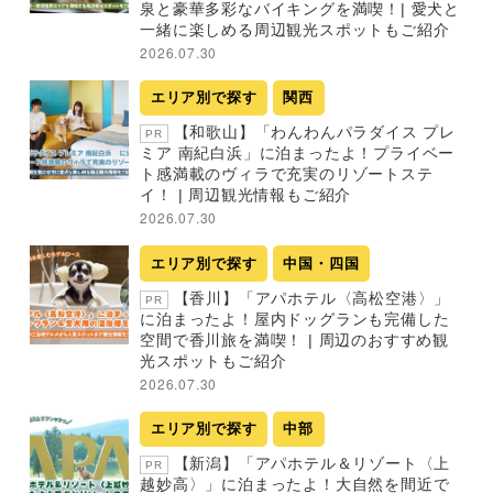
泉と豪華多彩なバイキングを満喫！| 愛犬と
一緒に楽しめる周辺観光スポットもご紹介
2026.07.30
エリア別で探す
関西
【和歌山】「わんわんパラダイス プレ
PR
ミア 南紀白浜」に泊まったよ！プライベー
ト感満載のヴィラで充実のリゾートステ
イ！ | 周辺観光情報もご紹介
2026.07.30
エリア別で探す
中国・四国
【香川】「アパホテル〈高松空港〉」
PR
に泊まったよ！屋内ドッグランも完備した
空間で香川旅を満喫！ | 周辺のおすすめ観
光スポットもご紹介
2026.07.30
エリア別で探す
中部
【新潟】「アパホテル＆リゾート〈上
PR
越妙高〉」に泊まったよ！大自然を間近で