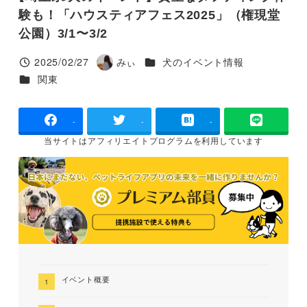
験も！「ハウスティアフェス2025」（権現堂
公園）3/1〜3/2
カテゴリー
2025/02/27
みぃ
犬のイベント情報
投稿日
著
カテゴリー
関東
者
-
-
-
当サイトは
アフィリエイトプログラムを
利用しています
イベント概要