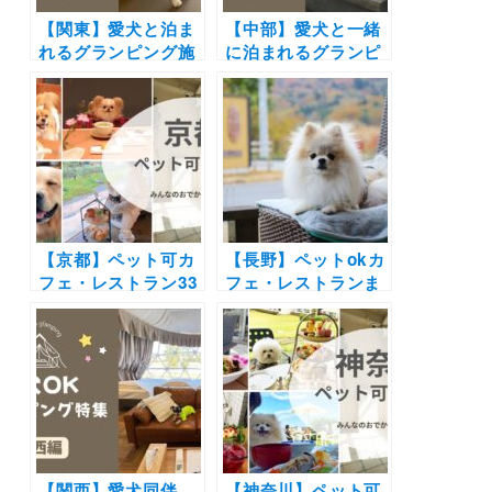
【関東】愛犬と泊ま
【中部】愛犬と一緒
れるグランピング施
に泊まれるグランピ
設17選！ドッグラン
ング18選！富士山や
付きや愛犬用温泉付
雲海の絶景や極上の
き＆豪華BBQを楽し
バーベキューで愛犬
めるおすすめスポッ
と特別な体験を♪
トを紹介
【京都】ペット可カ
【長野】ペットokカ
フェ・レストラン33
フェ・レストランま
選！店内OKの和菓
とめ30選！| 自然豊
子店やドッグラン付
かな景色に包まれて
きのカフェまとめ｜
お蕎麦やピザを愛犬
実際のおでかけレポ
と楽しもう♪
ート付き
【関西】愛犬同伴
【神奈川】ペット可