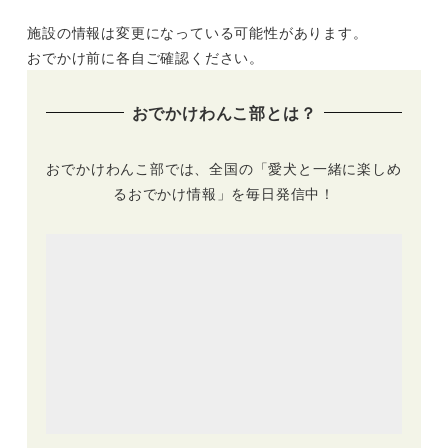
19選｜ドッグラン併
フレンドリーなグラ
施設の情報は変更になっている可能性があります。
設店や豪快な海鮮丼
ンピング施設「まる
にラーメンも！実際
のもり Glamping
おでかけ前に各自ご確認ください。
のおでかけレポをエ
with Dog」オープ
リア別に紹介します
ン！期間限定
おでかけわんこ部とは？
♪
15%OFFのオープニ
ングセールも
おでかけわんこ部では、全国の「愛犬と一緒に楽しめ
るおでかけ情報」を毎日発信中！