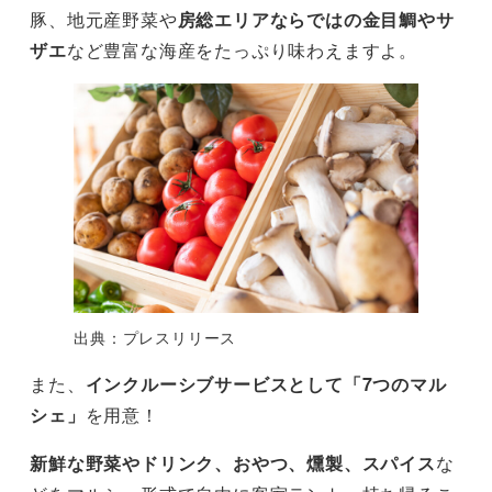
豚、地元産野菜や
房総エリアならではの金目鯛やサ
ザエ
など豊富な海産をたっぷり味わえますよ。
出典：プレスリリース
また、
インクルーシブサービスとして「7つのマル
シェ」
を用意！
新鮮な野菜やドリンク、おやつ、燻製、スパイス
な