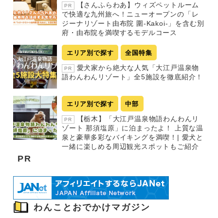
【さんふらわあ】ウィズペットルーム
PR
で快適な九州旅へ！ニューオープンの「レ
ジーナリゾート由布院 圍-Kakoi-」を含む別
府・由布院を満喫するモデルコース
エリア別で探す
全国特集
愛犬家から絶大な人気「大江戸温泉物
PR
語わんわんリゾート」全5施設を徹底紹介！
エリア別で探す
中部
【栃木】「大江戸温泉物語わんわんリ
PR
ゾート 那須塩原」に泊まったよ！ 上質な温
泉と豪華多彩なバイキングを満喫！| 愛犬と
一緒に楽しめる周辺観光スポットもご紹介
PR
わんことおでかけマガジン