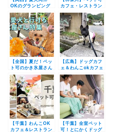
OKのグランピング
カフェ・レストラン
施設14選！プライベ
30選 | 愛犬と一緒に
ートドッグラン付き
中華街の食べ放題や
やオーシャンビュー
アフタヌーンティー
の新施設も！
を楽しもう♪
【全国】夏だ！ペッ
【広島】ドッグカフ
ト可のかき氷屋さん
ェ＆わんこokカフェ
特集！新規オープン
19選 | 店内同伴でコ
から超人気カフェま
ース料理や手打ちそ
で | 愛犬と夏を感じ
ばにお好み焼きも！
よう！
海が見える絶景カフ
ェなど実際のおでか
けレポート写真付き
【千葉】わんこOK
【千葉】全室ペット
カフェ＆レストラン
可！とにかくドッグ