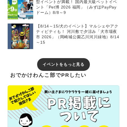
型イベントが満載！ 国内最大級ペットイベ
ント「Pet博 2026 福岡」（みずほPayPay
ドーム）8/8～9
【8/14～15/犬のイベント】マルシェやアク
ティビティも！ 河川敷で夕涼み「犬市場夜
市 2026」（岡崎城公園乙川河川緑地）8/14
～15
イベントをもっと見る
おでかけわんこ部でPRしたい