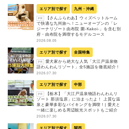
エリア別で探す
九州・沖縄
【さんふらわあ】ウィズペットルーム
PR
で快適な九州旅へ！ニューオープンの「レ
ジーナリゾート由布院 圍-Kakoi-」を含む別
府・由布院を満喫するモデルコース
2026.08.05
エリア別で探す
全国特集
愛犬家から絶大な人気「大江戸温泉物
PR
語わんわんリゾート」全5施設を徹底紹介！
2026.07.30
エリア別で探す
中部
【栃木】「大江戸温泉物語わんわんリ
PR
ゾート 那須塩原」に泊まったよ！ 上質な温
泉と豪華多彩なバイキングを満喫！| 愛犬と
一緒に楽しめる周辺観光スポットもご紹介
2026.07.30
エリア別で探す
関西