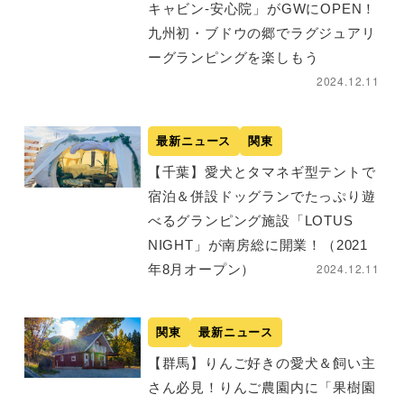
キャビン-安心院」がGWにOPEN！
九州初・ブドウの郷でラグジュアリ
ーグランピングを楽しもう
2024.12.11
最新ニュース
関東
【千葉】愛犬とタマネギ型テントで
宿泊＆併設ドッグランでたっぷり遊
べるグランピング施設「LOTUS
NIGHT」が南房総に開業！（2021
2024.12.11
年8月オープン）
関東
最新ニュース
【群馬】りんご好きの愛犬＆飼い主
さん必見！りんご農園内に「果樹園