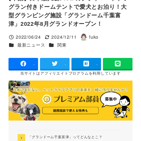
グラン付きドームテントで愛犬とお泊り！大
型グランピング施設「グランドーム千葉富
津」2022年8月グランドオープン！
2022/06/24
2024/12/11
fuko
投稿日
更新日
著
カテゴリー
カテゴリー
最新ニュース
関東
者
-
-
-
当サイトは
アフィリエイトプログラムを
利用しています
「グランドーム千葉富津」ってどんなとこ？