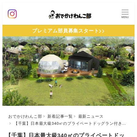
メ
イ
MENU
ン
プレミアム部員募集スタート>>
コ
ン
テ
ン
ツ
へ
移
動
おでかけわんこ部
新着記事一覧
最新ニュース
【千葉】日本最大級340㎡のプライベートドッグラン付きドームテントで愛犬とお泊り！大型グランピング施設「グランドーム千葉富津」2022年8月グランドオープン！
【千葉】日本最大級340㎡のプライベートドッ