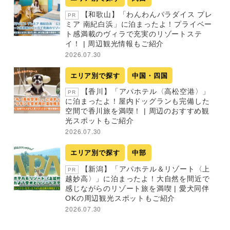
【和歌山】「わんわんパラダイス プレ
PR
ミア 南紀白浜」に泊まったよ！プライベー
ト感満載のヴィラで充実のリゾートステ
イ！ | 周辺観光情報もご紹介
2026.07.30
エリア別で探す
中国・四国
【香川】「アパホテル〈高松空港〉」
PR
に泊まったよ！屋内ドッグランも完備した
空間で香川旅を満喫！ | 周辺のおすすめ観
光スポットもご紹介
2026.07.30
エリア別で探す
中部
【新潟】「アパホテル＆リゾート〈上
PR
越妙高〉」に泊まったよ！大自然を間近で
感じながらのリゾート旅を満喫 | 愛犬同伴
OKの周辺観光スポットもご紹介
2026.07.30