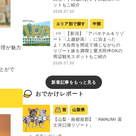
ットもご紹介
2026.07.30
エリア別で探す
中部
【新潟】「アパホテル＆リゾ
PR
ート〈上越妙高〉」に泊まった
よ！大自然を間近で感じながらの
料理が魅力
リゾート旅を満喫 | 愛犬同伴OKの
周辺観光スポットもご紹介
2026.07.30
とがで
新着記事をもっと見る
おでかけレポート
宿
山梨県
【山梨・南都留郡】「AWAUMI 富
士河口湖リゾート」
グランピング