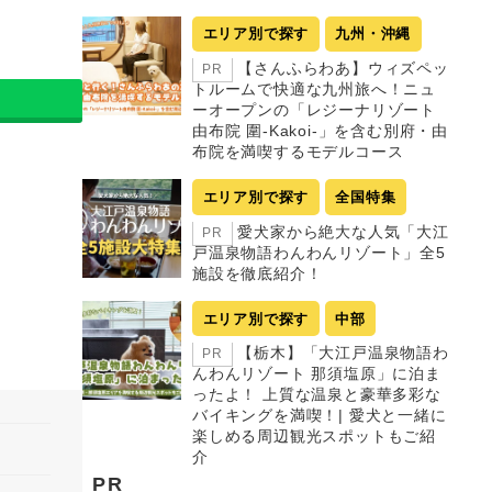
エリア別で探す
九州・沖縄
【さんふらわあ】ウィズペッ
PR
トルームで快適な九州旅へ！ニュ
ーオープンの「レジーナリゾート
由布院 圍-Kakoi-」を含む別府・由
布院を満喫するモデルコース
エリア別で探す
全国特集
愛犬家から絶大な人気「大江
PR
戸温泉物語わんわんリゾート」全5
施設を徹底紹介！
エリア別で探す
中部
【栃木】「大江戸温泉物語わ
PR
んわんリゾート 那須塩原」に泊ま
ったよ！ 上質な温泉と豪華多彩な
バイキングを満喫！| 愛犬と一緒に
楽しめる周辺観光スポットもご紹
介
PR