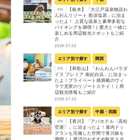
【栃木】「大江戸温泉物語わ
PR
んわんリゾート 那須塩原」に泊ま
ったよ！ 上質な温泉と豪華多彩な
バイキングを満喫！| 愛犬と一緒に
楽しめる周辺観光スポットもご紹
介
2026.07.30
エリア別で探す
関西
【和歌山】「わんわんパラダ
PR
イス プレミア 南紀白浜」に泊まっ
たよ！プライベート感満載のヴィ
ラで充実のリゾートステイ！ | 周
辺観光情報もご紹介
2026.07.30
エリア別で探す
中国・四国
【香川】「アパホテル〈高松
PR
空港〉」に泊まったよ！屋内ドッ
グランも完備した空間で香川旅を
満喫！ | 周辺のおすすめ観光スポ