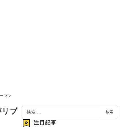
ープン
検
がリブ
検索
索
注目記事