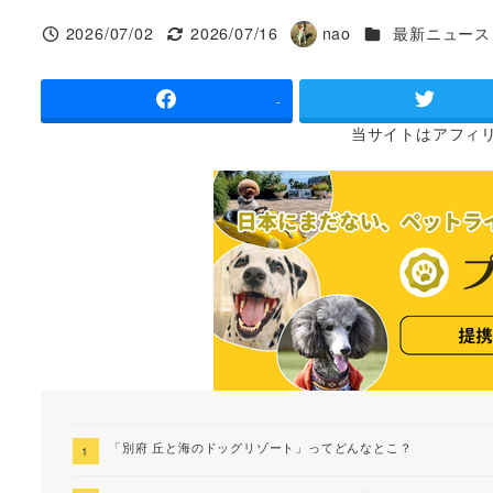
カテゴリー
2026/07/02
2026/07/16
nao
最新ニュース
投稿日
更新日
著
者
-
当サイトは
アフィ
「別府 丘と海のドッグリゾート」ってどんなとこ？