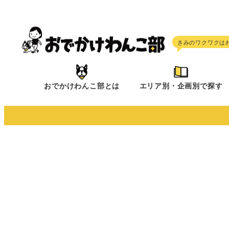
メ
イ
ン
コ
ン
テ
おでかけわんこ部とは
エリア別・企画別で探す
ン
ツ
へ
移
動