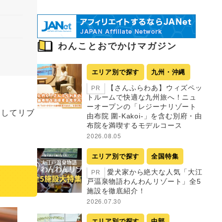
わんことおでかけマガジン
エリア別で探す
九州・沖縄
【さんふらわあ】ウィズペッ
PR
トルームで快適な九州旅へ！ニュ
ーオープンの「レジーナリゾート
としてリブ
由布院 圍-Kakoi-」を含む別府・由
布院を満喫するモデルコース
2026.08.05
エリア別で探す
全国特集
愛犬家から絶大な人気「大江
PR
戸温泉物語わんわんリゾート」全5
施設を徹底紹介！
2026.07.30
エリア別で探す
中部