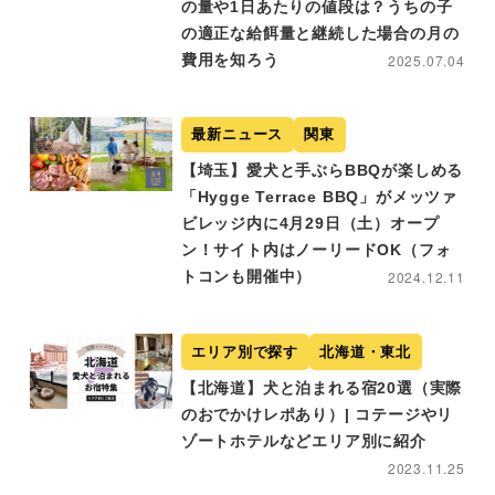
の量や1日あたりの値段は？うちの子
の適正な給餌量と継続した場合の月の
費用を知ろう
2025.07.04
最新ニュース
関東
【埼玉】愛犬と手ぶらBBQが楽しめる
「Hygge Terrace BBQ」がメッツァ
ビレッジ内に4月29日（土）オープ
ン！サイト内はノーリードOK（フォ
トコンも開催中）
2024.12.11
エリア別で探す
北海道・東北
【北海道】犬と泊まれる宿20選（実際
のおでかけレポあり）| コテージやリ
ゾートホテルなどエリア別に紹介
2023.11.25