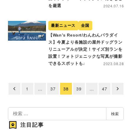
を厳選
2024.07.16
最新ニュース
全国
【Wan’s Resort/わんわんパラダイ
ス】今夏より各施設の屋外ドッグラン
リニューアルが決定！サイズ別ランを
設置！フォトジェニックな写真が撮影
できるスポットも♩
2023.08.28
1
…
37
38
39
…
47
投
稿
の
検
検索
索
ペ
注目記事
ー