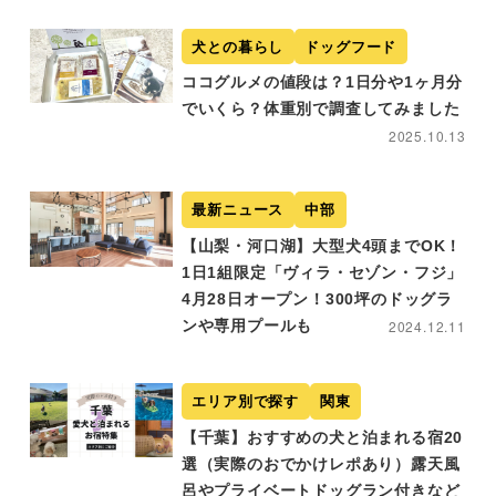
犬との暮らし
ドッグフード
ココグルメの値段は？1日分や1ヶ月分
でいくら？体重別で調査してみました
2025.10.13
最新ニュース
中部
【山梨・河口湖】大型犬4頭までOK！
1日1組限定「ヴィラ・セゾン・フジ」
4月28日オープン！300坪のドッグラ
ンや専用プールも
2024.12.11
エリア別で探す
関東
【千葉】おすすめの犬と泊まれる宿20
選（実際のおでかけレポあり）露天風
呂やプライベートドッグラン付きなど