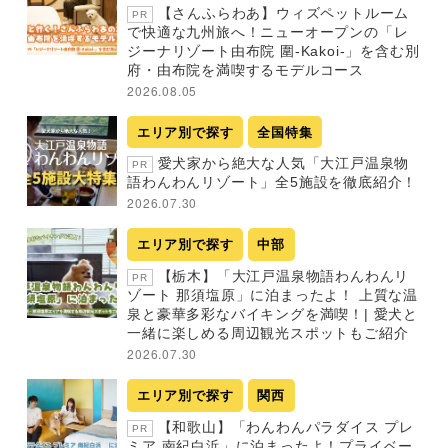
【さんふらわあ】ウィズペットルーム
PR
で快適な九州旅へ！ニューオープンの「レ
ジーナリゾート由布院 圍-Kakoi-」を含む別
府・由布院を満喫するモデルコース
2026.08.05
エリア別で探す
全国特集
愛犬家から絶大な人気「大江戸温泉物
PR
語わんわんリゾート」全5施設を徹底紹介！
2026.07.30
エリア別で探す
中部
【栃木】「大江戸温泉物語わんわんリ
PR
ゾート 那須塩原」に泊まったよ！ 上質な温
泉と豪華多彩なバイキングを満喫！| 愛犬と
一緒に楽しめる周辺観光スポットもご紹介
2026.07.30
エリア別で探す
関西
【和歌山】「わんわんパラダイス プレ
PR
ミア 南紀白浜」に泊まったよ！プライベー