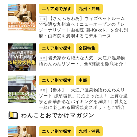
ジ
エリア別で探す
九州・沖縄
送
【さんふらわあ】ウィズペットルーム
PR
り
で快適な九州旅へ！ニューオープンの「レ
ジーナリゾート由布院 圍-Kakoi-」を含む別
府・由布院を満喫するモデルコース
エリア別で探す
全国特集
愛犬家から絶大な人気「大江戸温泉物
PR
語わんわんリゾート」全5施設を徹底紹介！
エリア別で探す
中部
【栃木】「大江戸温泉物語わんわんリ
PR
ゾート 那須塩原」に泊まったよ！ 上質な温
泉と豪華多彩なバイキングを満喫！| 愛犬と
一緒に楽しめる周辺観光スポットもご紹介
わんことおでかけマガジン
エリア別で探す
九州・沖縄