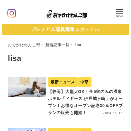
メ
イ
MENU
ン
プレミアム部員募集スタート>>
コ
ン
おでかけわんこ部
新着記事一覧
lisa
テ
ン
lisa
ツ
へ
移
最新ニュース
中部
動
【静岡】大型犬OK！全5室のみの温泉
ホテル「ドギーズ 伊豆城ヶ崎」がオー
プン！お得なオープン記念30％OFFプ
ランの販売も開始！
2024.12.11