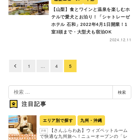
【山梨】食とワインと温泉を楽しむホ
テルで愛犬とお泊り！「シャトレーゼ
ホテル 石和」2022年4月1日開業！1
室3頭まで・大型犬も宿泊OK
2024.12.11
1
…
4
5
投
稿
の
検
検索
索
ペ
注目記事
ー
ジ
エリア別で探す
九州・沖縄
送
【さんふらわあ】ウィズペットルーム
PR
り
で快適な九州旅へ！ニューオープンの「レ