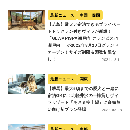
最新ニュース
中国・四国
【広島】愛犬と宿泊できるプライベー
トドッグラン付きヴィラが新設！
「GLAMPISPA瀬戸内-グランピスパ
瀬戸内-」が2022年8月20日グランド
オープン！サイズ制限＆頭数制限な
し！
2024.12.11
最新ニュース
関東
【群馬】最大5頭までの愛犬と一緒に
宿泊OKに！北軽井沢の一棟貸しヴィ
ラリゾート「あさま空山望」に多頭飼
い向け新プラン登場
2023.08.28
最新ニュース
中部