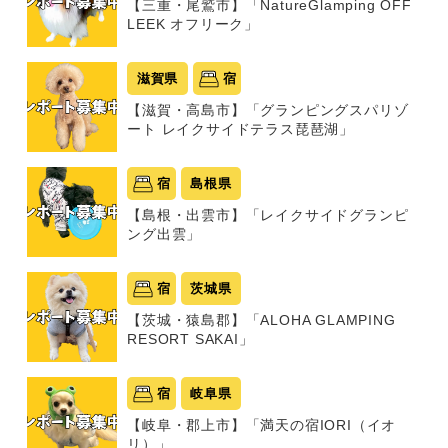
【三重・尾鷲市】「NatureGlamping OFF
LEEK オフリーク」
滋賀県
宿
【滋賀・高島市】「グランピングスパリゾ
ート レイクサイドテラス琵琶湖」
宿
島根県
【島根・出雲市】「レイクサイドグランピ
ング出雲」
宿
茨城県
【茨城・猿島郡】「ALOHA GLAMPING
RESORT SAKAI」
宿
岐阜県
【岐阜・郡上市】「満天の宿IORI（イオ
リ）」