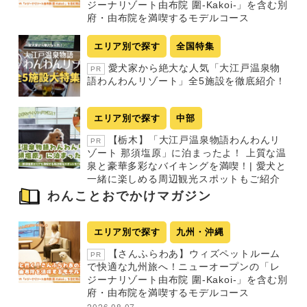
ジーナリゾート由布院 圍-Kakoi-」を含む別
府・由布院を満喫するモデルコース
エリア別で探す
全国特集
愛犬家から絶大な人気「大江戸温泉物
PR
語わんわんリゾート」全5施設を徹底紹介！
エリア別で探す
中部
【栃木】「大江戸温泉物語わんわんリ
PR
ゾート 那須塩原」に泊まったよ！ 上質な温
泉と豪華多彩なバイキングを満喫！| 愛犬と
一緒に楽しめる周辺観光スポットもご紹介
わんことおでかけマガジン
エリア別で探す
九州・沖縄
【さんふらわあ】ウィズペットルーム
PR
で快適な九州旅へ！ニューオープンの「レ
ジーナリゾート由布院 圍-Kakoi-」を含む別
府・由布院を満喫するモデルコース
2026.08.07