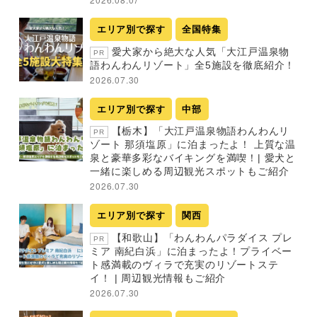
エリア別で探す
全国特集
愛犬家から絶大な人気「大江戸温泉物
PR
語わんわんリゾート」全5施設を徹底紹介！
2026.07.30
エリア別で探す
中部
【栃木】「大江戸温泉物語わんわんリ
PR
ゾート 那須塩原」に泊まったよ！ 上質な温
泉と豪華多彩なバイキングを満喫！| 愛犬と
一緒に楽しめる周辺観光スポットもご紹介
2026.07.30
エリア別で探す
関西
【和歌山】「わんわんパラダイス プレ
PR
ミア 南紀白浜」に泊まったよ！プライベー
ト感満載のヴィラで充実のリゾートステ
イ！ | 周辺観光情報もご紹介
2026.07.30