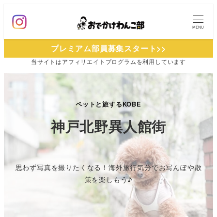
メ
イ
MENU
ン
プレミアム部員募集スタート>>
コ
当サイトは
アフィリエイトプログラムを
利用しています
ン
テ
ン
ツ
ペットと旅するKOBE
へ
神戸北野異人館街
移
動
思わず写真を撮りたくなる！海外旅行気分でお写んぽや散
策を楽しもう♪