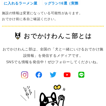
に入れるラーメン屋
ッグラン16選（実際
さん15選！ドッグラ
のおでかけレポ付
施設の情報は変更になっている可能性があります。
ン併設や新しくオー
き）ドッグプールや
プンしたお店も
BBQ施設併設の施設
おでかけ前に各自ご確認ください。
も！
おでかけわんこ部とは
おでかけわんこ部は、全国の「犬と一緒にいけるおでかけ施
設情報」を発信するメディアです。
SNSでも情報を発信中！ぜひフォローしてくださいね。