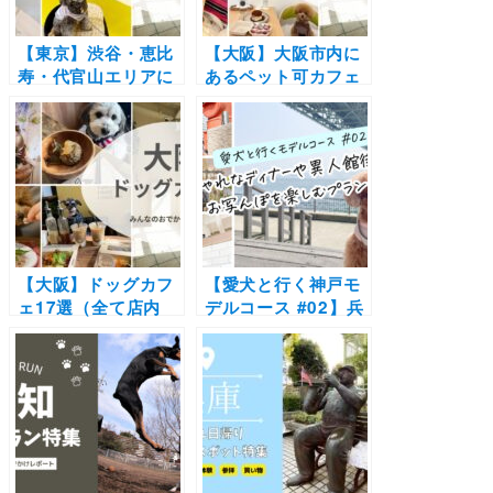
【東京】渋谷・恵比
【大阪】大阪市内に
寿・代官山エリアに
あるペット可カフェ
あるペット可カフ
16選（実際のレポ付
ェ・レストラン19
き）韓国風カフェや
選！実際のおでかけ
NEW OPENの注目
レポ付き
スポットを集めまし
た
【大阪】ドッグカフ
【愛犬と行く神戸モ
ェ17選（全て店内
デルコース #02】兵
OK）大型犬OKやド
庫県立舞子公園～
ッグラン付き、犬用
kobe harber
メニューありなど実
kitchen Haji～神戸
際のおでかけレポ付
北野異人館街～THE
も紹介
CITY DONUTS
AND COFFEE