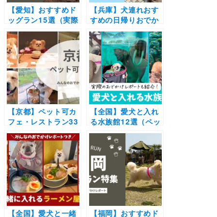
【愛知】おすすめド
【兵庫】犬連れおす
ッグラン15選（実際
すめの日帰りおでか
のレポ写真あり）無
けスポット特集（実
料のランやカフェ併
際のレポあり）遊
設・足湯が完備され
ぶ・見る・体験・参
た施設も！
拝・買い物をジャン
ル別に紹介♪
【京都】ペット可カ
【全国】愛犬と入れ
フェ・レストラン33
る水族館12選（ペッ
選！店内OKの和菓
ト可）ドッグラン併
子店やドッグラン付
設やイルカと触れ合
きのカフェまとめ｜
えるところも♪実際
実際のおでかけレポ
のおでかけレポート
ート付き
も紹介します
【全国】愛犬と一緒
【福岡】おすすめド