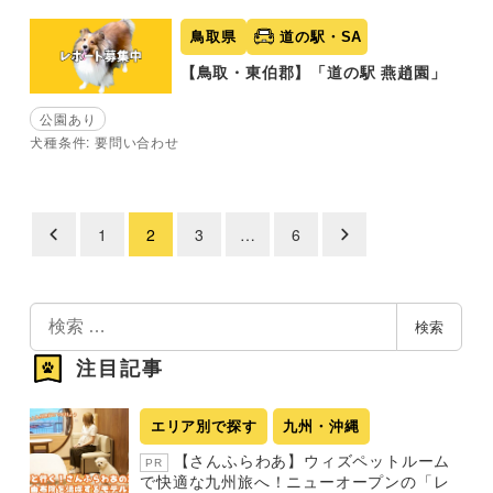
鳥取県
道の駅・SA
【鳥取・東伯郡】「道の駅 燕趙園」
公園あり
犬種条件: 要問い合わせ
1
2
3
…
6
投
稿
の
検
検索
索
ペ
注目記事
ー
ジ
エリア別で探す
九州・沖縄
送
【さんふらわあ】ウィズペットルーム
PR
り
で快適な九州旅へ！ニューオープンの「レ