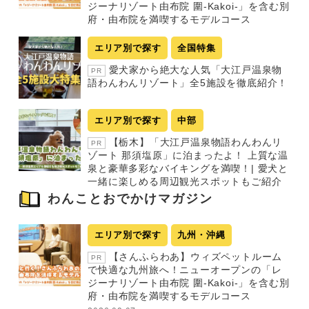
ジーナリゾート由布院 圍-Kakoi-」を含む別
府・由布院を満喫するモデルコース
エリア別で探す
全国特集
愛犬家から絶大な人気「大江戸温泉物
PR
語わんわんリゾート」全5施設を徹底紹介！
エリア別で探す
中部
【栃木】「大江戸温泉物語わんわんリ
PR
ゾート 那須塩原」に泊まったよ！ 上質な温
泉と豪華多彩なバイキングを満喫！| 愛犬と
一緒に楽しめる周辺観光スポットもご紹介
わんことおでかけマガジン
エリア別で探す
九州・沖縄
【さんふらわあ】ウィズペットルーム
PR
で快適な九州旅へ！ニューオープンの「レ
ジーナリゾート由布院 圍-Kakoi-」を含む別
府・由布院を満喫するモデルコース