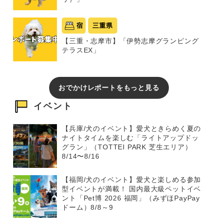
宿
三重県
【三重・志摩市】「伊勢志摩グランピング
テラスEX」
おでかけレポートをもっと見る
イベント
【兵庫/犬のイベント】愛犬ときらめく夏の
ナイトタイムを楽しむ「ライトアップドッ
グラン」（TOTTEI PARK 芝生エリア）
8/14〜8/16
【福岡/犬のイベント】愛犬と楽しめる参加
型イベントが満載！ 国内最大級ペットイベ
ント「Pet博 2026 福岡」（みずほPayPay
ドーム）8/8～9