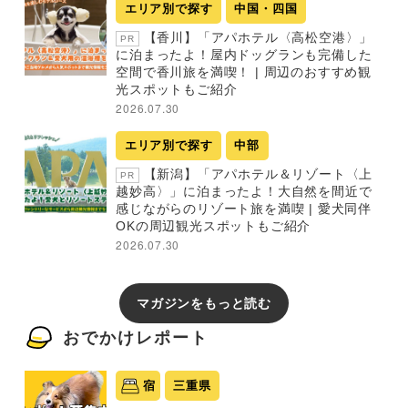
エリア別で探す
中国・四国
【香川】「アパホテル〈高松空港〉」
PR
に泊まったよ！屋内ドッグランも完備した
空間で香川旅を満喫！ | 周辺のおすすめ観
光スポットもご紹介
2026.07.30
エリア別で探す
中部
【新潟】「アパホテル＆リゾート〈上
PR
越妙高〉」に泊まったよ！大自然を間近で
感じながらのリゾート旅を満喫 | 愛犬同伴
OKの周辺観光スポットもご紹介
2026.07.30
マガジンをもっと読む
おでかけレポート
宿
三重県