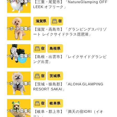
【三重・尾鷲市】「NatureGlamping OFF
LEEK オフリーク」
滋賀県
宿
【滋賀・高島市】「グランピングスパリゾ
ート レイクサイドテラス琵琶湖」
宿
島根県
【島根・出雲市】「レイクサイドグランピ
ング出雲」
宿
茨城県
【茨城・猿島郡】「ALOHA GLAMPING
RESORT SAKAI」
宿
岐阜県
【岐阜・郡上市】「満天の宿IORI（イオ
リ）」