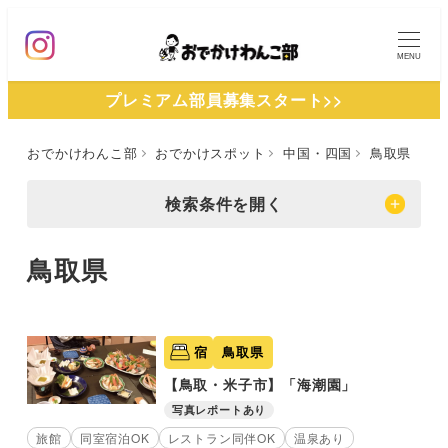
メ
イ
MENU
ン
プレミアム部員募集スタート>>
コ
ン
おでかけわんこ部
おでかけスポット
中国・四国
鳥取県
テ
ン
検索条件を開く
ツ
へ
鳥取県
移
動
宿
鳥取県
【鳥取・米子市】「海潮園」
写真レポートあり
旅館
同室宿泊OK
レストラン同伴OK
温泉あり