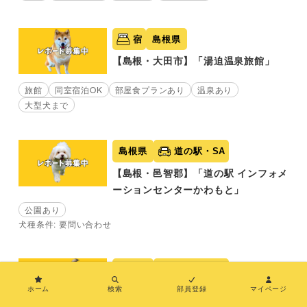
宿
島根県
【島根・大田市】「湯迫温泉旅館」
旅館
同室宿泊OK
部屋食プランあり
温泉あり
大型犬まで
島根県
道の駅・SA
【島根・邑智郡】「道の駅 インフォメ
ーションセンターかわもと」
公園あり
犬種条件: 要問い合わせ
島根県
道の駅・SA
×
ホーム
検索
部員登録
マイページ
【島根・雲南市】「道の駅 掛合の里」