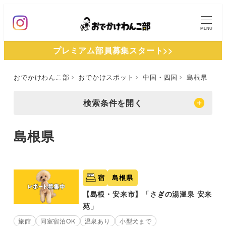
メ
イ
MENU
ン
プレミアム部員募集スタート>>
コ
ン
おでかけわんこ部
おでかけスポット
中国・四国
島根県
テ
ン
検索条件を開く
ツ
へ
島根県
移
動
宿
島根県
【島根・安来市】「さぎの湯温泉 安来
苑」
旅館
同室宿泊OK
温泉あり
小型犬まで