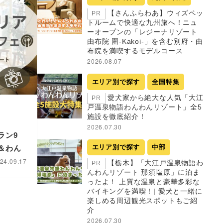
【さんふらわあ】ウィズペッ
PR
トルームで快適な九州旅へ！ニュ
ーオープンの「レジーナリゾート
由布院 圍-Kakoi-」を含む別府・由
布院を満喫するモデルコース
2026.08.07
エリア別で探す
全国特集
愛犬家から絶大な人気「大江
PR
戸温泉物語わんわんリゾート」全5
施設を徹底紹介！
2026.07.30
ラン9
エリア別で探す
中部
＆わん
24.09.17
【栃木】「大江戸温泉物語わ
PR
んわんリゾート 那須塩原」に泊ま
ったよ！ 上質な温泉と豪華多彩な
バイキングを満喫！| 愛犬と一緒に
楽しめる周辺観光スポットもご紹
介
2026.07.30