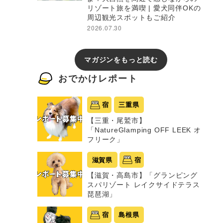
リゾート旅を満喫 | 愛犬同伴OKの
周辺観光スポットもご紹介
2026.07.30
マガジンをもっと読む
おでかけレポート
宿
三重県
【三重・尾鷲市】
「NatureGlamping OFF LEEK オ
フリーク」
滋賀県
宿
【滋賀・高島市】「グランピング
スパリゾート レイクサイドテラス
琵琶湖」
宿
島根県