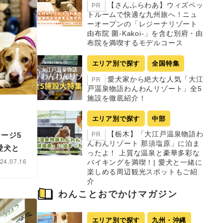
【さんふらわあ】ウィズペッ
PR
トルームで快適な九州旅へ！ニュ
ーオープンの「レジーナリゾート
由布院 圍-Kakoi-」を含む別府・由
布院を満喫するモデルコース
エリア別で探す
全国特集
愛犬家から絶大な人気「大江
PR
戸温泉物語わんわんリゾート」全5
施設を徹底紹介！
エリア別で探す
中部
【栃木】「大江戸温泉物語わ
ージ5
PR
んわんリゾート 那須塩原」に泊ま
愛犬と
ったよ！ 上質な温泉と豪華多彩な
24.07.16
バイキングを満喫！| 愛犬と一緒に
楽しめる周辺観光スポットもご紹
介
わんことおでかけマガジン
エリア別で探す
九州・沖縄