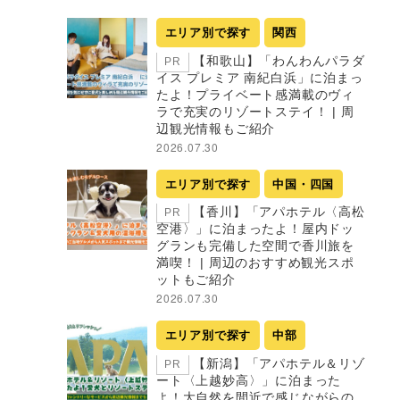
エリア別で探す
関西
【和歌山】「わんわんパラダ
PR
イス プレミア 南紀白浜」に泊まっ
たよ！プライベート感満載のヴィ
ラで充実のリゾートステイ！ | 周
辺観光情報もご紹介
2026.07.30
エリア別で探す
中国・四国
【香川】「アパホテル〈高松
PR
空港〉」に泊まったよ！屋内ドッ
グランも完備した空間で香川旅を
満喫！ | 周辺のおすすめ観光スポ
ットもご紹介
2026.07.30
エリア別で探す
中部
【新潟】「アパホテル＆リゾ
PR
ート〈上越妙高〉」に泊まった
よ！大自然を間近で感じながらの