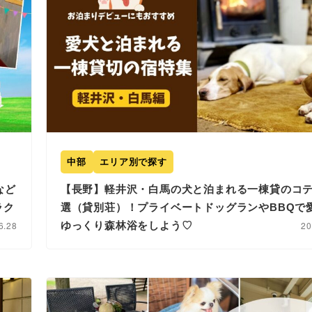
中部
エリア別で探す
など
【長野】軽井沢・白馬の犬と泊まれる一棟貸のコテ
ラク
選（貸別荘）！プライベートドッグランやBBQで
6.28
ゆっくり森林浴をしよう♡
20