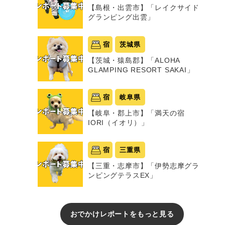
【島根・出雲市】「レイクサイド
グランピング出雲」
宿
茨城県
【茨城・猿島郡】「ALOHA
GLAMPING RESORT SAKAI」
宿
岐阜県
【岐阜・郡上市】「満天の宿
IORI（イオリ）」
宿
三重県
【三重・志摩市】「伊勢志摩グラ
ンピングテラスEX」
おでかけレポートをもっと見る