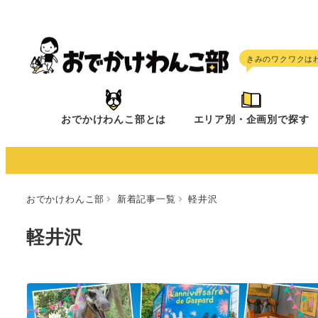
メ
イ
ン
コ
ン
テ
おでかけわんこ部とは
エリア別・企画別で探す
ン
ツ
へ
移
おでかけわんこ部
新着記事一覧
軽井沢
動
軽井沢