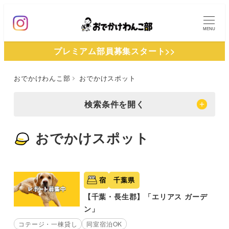
メ
イ
MENU
ン
プレミアム部員募集スタート>>
コ
ン
おでかけわんこ部
おでかけスポット
テ
ン
検索条件を開く
ツ
へ
おでかけスポット
移
動
宿
千葉県
【千葉・長生郡】「エリアス ガーデ
ン」
コテージ・一棟貸し
同室宿泊OK