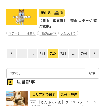
岡山県
宿
【岡山・真庭市】「蒜山 コテージ 森
の散歩」
コテージ・一棟貸し
同室宿泊OK
大型犬まで
1
…
719
720
721
…
786
投
稿
の
検
検索
索
ペ
注目記事
ー
ジ
エリア別で探す
九州・沖縄
送
【さんふらわあ】ウィズペットルーム
PR