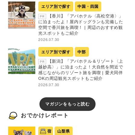
エリア別で探す
中国・四国
【香川】「アパホテル〈高松空港〉」
PR
に泊まったよ！屋内ドッグランも完備した
空間で香川旅を満喫！ | 周辺のおすすめ観
光スポットもご紹介
2026.07.30
エリア別で探す
中部
【新潟】「アパホテル＆リゾート〈上
PR
越妙高〉」に泊まったよ！大自然を間近で
感じながらのリゾート旅を満喫 | 愛犬同伴
OKの周辺観光スポットもご紹介
2026.07.30
マガジンをもっと読む
おでかけレポート
宿
山梨県