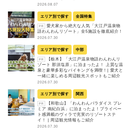
2026.08.07
エリア別で探す
全国特集
愛犬家から絶大な人気「大江戸温泉物
PR
語わんわんリゾート」全5施設を徹底紹介！
2026.07.30
エリア別で探す
中部
【栃木】「大江戸温泉物語わんわんリ
PR
ゾート 那須塩原」に泊まったよ！ 上質な温
泉と豪華多彩なバイキングを満喫！| 愛犬と
一緒に楽しめる周辺観光スポットもご紹介
2026.07.30
エリア別で探す
関西
【和歌山】「わんわんパラダイス プレ
PR
ミア 南紀白浜」に泊まったよ！プライベー
ト感満載のヴィラで充実のリゾートステ
イ！ | 周辺観光情報もご紹介
2026.07.30