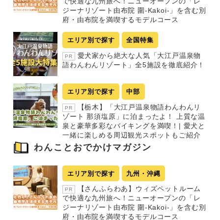
り
で快適な九州旅へ！ニューオープンの「レ
ジーナリゾート由布院 圍-Kakoi-」を含む別
府・由布院を満喫するモデルコース
エリア別で探す
全国特集
愛犬家から絶大な人気「大江戸温泉物
PR
語わんわんリゾート」全5施設を徹底紹介！
エリア別で探す
中部
【栃木】「大江戸温泉物語わんわんリ
PR
ゾート 那須塩原」に泊まったよ！ 上質な温
泉と豪華多彩なバイキングを満喫！| 愛犬と
一緒に楽しめる周辺観光スポットもご紹介
わんことおでかけマガジン
エリア別で探す
九州・沖縄
【さんふらわあ】ウィズペットルーム
PR
で快適な九州旅へ！ニューオープンの「レ
ジーナリゾート由布院 圍-Kakoi-」を含む別
府・由布院を満喫するモデルコース