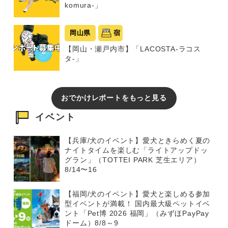
komura-」
岡山県
宿
【岡山・瀬戸内市】「LACOSTA-ラコス
タ-」
おでかけレポートをもっと見る
イベント
【兵庫/犬のイベント】愛犬ときらめく夏の
ナイトタイムを楽しむ「ライトアップドッ
グラン」（TOTTEI PARK 芝生エリア）
8/14〜16
【福岡/犬のイベント】愛犬と楽しめる参加
型イベントが満載！ 国内最大級ペットイベ
ント「Pet博 2026 福岡」（みずほPayPay
ドーム）8/8～9