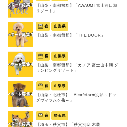
【山梨・南都留郡】「AWAUMI 富士河口湖
リゾート」
宿
山梨県
【山梨・南都留郡】「THE DOOR」
宿
山梨県
【山梨・南都留郡】「カノア 富士山中湖 グ
ランピングリゾート」
宿
山梨県
【山梨・北杜市】「Aicafefarm別邸～ドッ
グヴィラ八ヶ岳～」
宿
埼玉県
【埼玉・秩父市】「秩父別邸 木叢-