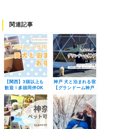
関連記事
【関西】3頭以上も
神戸 犬と泊まれる宿
歓迎！多頭同伴OK
【グランドーム神戸
の宿10選 | 頭数制限
天空】プライベート
なしやサイズ制限な
ドッグラン完備！大
しのドッグフレンド
自然と温泉に癒され
リー宿もご紹介（実
るグランピング体験
際のおでかけレポー
を愛犬と
トあり）