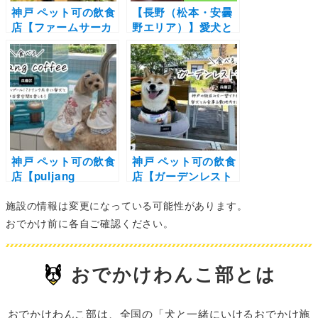
神戸 ペット可の飲食
【長野（松本・安曇
店【ファームサーカ
野エリア）】愛犬と
ス食堂】青空の下で
泊まれる宿10選！ペ
愛犬とランチタイ
ンションやコテージ
ム！新鮮な食材をた
などドッグフレンド
っぷり使った地産地
リーな宿を厳選（お
消のお食事が楽しめ
でかけレポートあ
る食堂
り）
神戸 ペット可の飲食
神戸 ペット可の飲食
店【puljang
店【ガーデンレスト
coffee（プルジャン
ラン風舎】神戸の街
施設の情報は変更になっている可能性があります。
コーヒー）】カフェ
並みを一望できる絶
の店内にプール！？
景テラスで愛犬とお
おでかけ前に各自ご確認ください。
ドリンク片手に愛犬
食事＆敷地内をお散
と非日常空間を楽し
歩しよう！
もう
おでかけわんこ部とは
おでかけわんこ部は、全国の「犬と一緒にいけるおでかけ施