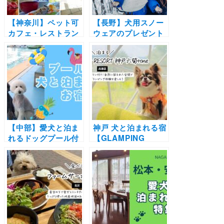
【神奈川】ペット可
【長野】犬用スノー
カフェ・レストラン
ウェアのプレゼント
30選 | 愛犬と一緒に
も！「コートヤー
中華街の食べ放題や
ド・バイ・マリオッ
アフタヌーンティー
ト 白馬」愛犬と雪山
を楽しもう♪
を満喫できるプラン
登場 | 温泉付きルー
ムで宿泊＆白馬岩岳
スノーフィールドへ
のゴンドラ往復券付
【中部】愛犬と泊ま
き
神戸 犬と泊まれる宿
れるドッグプール付
【GLAMPING
きの宿10選！コンド
RESORT 神戸六菊
ミニアムやペンショ
+one】プライベート
ンからラグジュアリ
ドッグラン付き！自
ーホテルまで（おで
然に囲まれた空間で
かけレポートあり）
愛犬とグランピング
体験を楽しもう