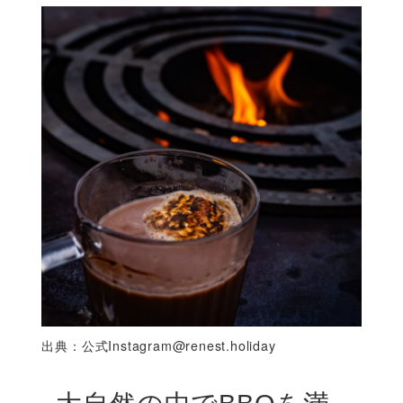
出典：公式
Instagram@renest.holiday