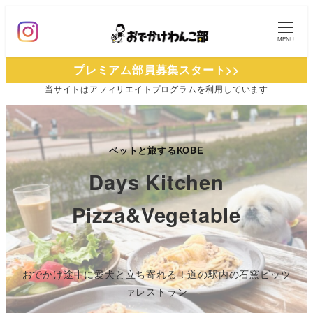
メ
イ
MENU
ン
プレミアム部員募集スタート>>
コ
当サイトは
アフィリエイトプログラムを
利用しています
ン
テ
ン
ツ
ペットと旅するKOBE
へ
Days Kitchen
移
Pizza&Vegetable
動
おでかけ途中に愛犬と立ち寄れる！道の駅内の石窯ピッツ
ァレストラン