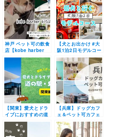
食事を楽しめるスポ
ポットが魅力の施設
ットを紹介
をご紹介（おでかけ
レポートあり）
神戸 ペット可の飲食
【犬とお出かけ #大
店【kobe harber
阪1泊2日モデルコー
kitchen Haji】外観
ス】秋の紅葉シーズ
も内装もおしゃれな
ンにおすすめプラ
くつろぎ空間で愛犬
ン！モクシー大阪新
と一緒にお食事を楽
梅田～Farmer’s
しもう！
Kitchen～勝尾寺
【関東】愛犬とドラ
【兵庫】ドッグカフ
イブにおすすめの道
ェ＆ペット可カフェ
の駅・SA特集！一緒
20選（実際のおでか
にテラスで食事を楽
けレポ付き）｜神
しんだりドッグラン
戸・芦屋・姫路など