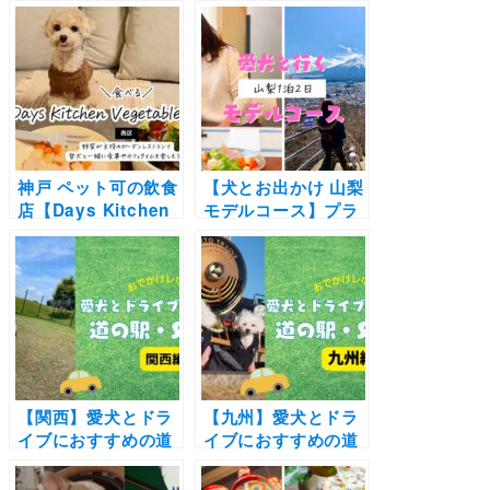
神戸 ペット可の飲食
【犬とお出かけ 山梨
店【Days Kitchen
モデルコース】プラ
Vegetable
イベートドッグラン
Garden】野菜が主
付きのお部屋や富士
役のガーデンレスト
山を満喫！フジプレ
ランで愛犬と一緒に
ミアムリゾート フォ
食事やカフェタイム
レストヴィレッジ〜
を楽しもう！
新倉山浅間公園〜
Happy Days Cafe
〜忍野八海コース
【関西】愛犬とドラ
【九州】愛犬とドラ
イブにおすすめの道
イブにおすすめの道
の駅・SA特集！ドッ
の駅・SA特集！ドッ
グラン付きや一緒に
グラン併設や絶景ス