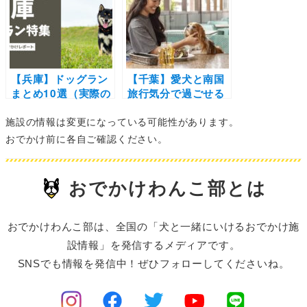
で思いきっり遊ぼう
エリア別にまとめま
♪
した！
【兵庫】ドッグラン
【千葉】愛犬と南国
まとめ10選（実際の
旅行気分で過ごせる
口コミあり）道の駅
「ALOHA
施設の情報は変更になっている可能性があります。
やサービスエリアの
TERRACE（アロハ
無料ランから郊外の
テラス）」で、ハワ
おでかけ前に各自ご確認ください。
自然豊かなランまで
イのイマを満喫しよ
幅広くご紹介♪
う！
おでかけわんこ部とは
おでかけわんこ部は、全国の「犬と一緒にいけるおでかけ施
設情報」を発信するメディアです。
SNSでも情報を発信中！ぜひフォローしてくださいね。