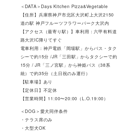
＜DATA＞Days Kitchen Pizza&Vegetable
【住所】兵庫県神戸市北区大沢町上大沢2150
道の駅 神戸フルーツフラワーパーク大沢内
【アクセス（最寄り駅）】車利用：六甲有料道
路大沢IC降りてすぐ
電車利用：神戸電鉄「岡場駅」からバス・タク
シーで約15分 /JR「三田駅」からタクシーで約
15分 / JR「三ノ宮駅」から神姫バス（38系
統）で約35分（土日祝のみ運行）
【駐車場】あり
【定休日】不定休
【営業時間】11:00〜20:00（L.O.19:00）
＜DOG＞愛犬同伴条件
・テラス席のみ
・大型犬OK