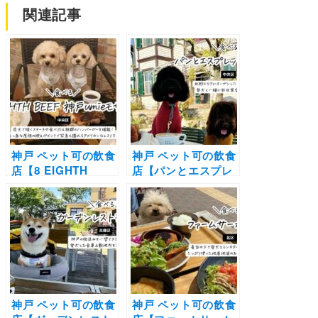
関連記事
神戸 ペット可の飲食
神戸 ペット可の飲食
店【8 EIGHTH
店【パンとエスプレ
BEEF(エイトビーフ)
ッソと異人館】北野
神戸umieモザイク
エリアにオープンし
店】炭火で焼くステ
たおしゃれカフェで
ーキ＆食べ応え抜群
愛犬と一緒に非日常
のハンバーガーを堪
空間を楽しむ！
能！真っ赤な屋根の
映えポイントで写真
も撮れるアメリカン
なレストラン
神戸 ペット可の飲食
神戸 ペット可の飲食