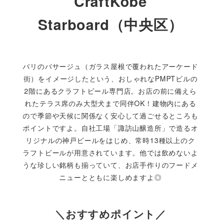
CraftKobe
Starboard（中央区）
パリのパサージュ（ガラス屋根で覆われたアーケード
街）をイメージしたという、おしゃれなPMPTビルの
2階にあるクラフトビール専門店。お店の前に備えら
れたテラス席のみ大型犬まで同伴OK！建物内にある
ので季節や天候に関係なく安心して過ごせるところも
ポイントですよ。自社工場「諏訪山醸造所」で造るオ
リジナルの神戸ビールをはじめ、常時13種以上のク
ラフトビールが用意されています。他では飲めないよ
うな珍しい銘柄も揃っていて、お店手作りのフードメ
ニューとともに楽しめますよ◎
＼おすすめポイント／