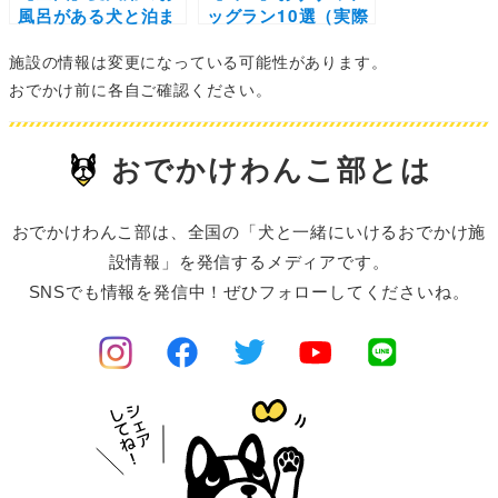
風呂がある犬と泊ま
ッグラン10選（実際
れる宿10選 | 露天風
のおでかけレポ付
施設の情報は変更になっている可能性があります。
呂付き客室や貸切風
き）無料や犬用の天
呂まで！わんこと一
然温泉併設のところ
おでかけ前に各自ご確認ください。
緒に癒されましょう
まで
♪
おでかけわんこ部とは
おでかけわんこ部は、全国の「犬と一緒にいけるおでかけ施
設情報」を発信するメディアです。
SNSでも情報を発信中！ぜひフォローしてくださいね。