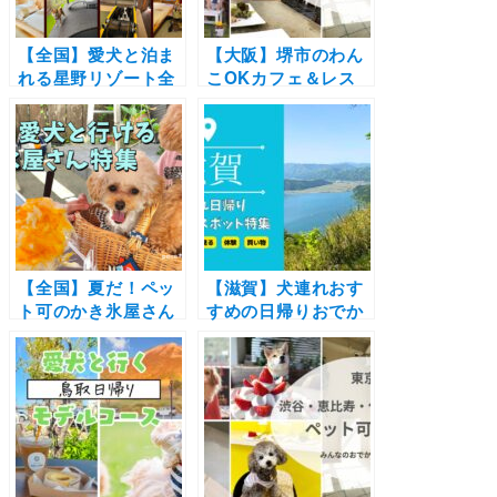
【全国】愛犬と泊ま
【大阪】堺市のわん
れる星野リゾート全
こOKカフェ＆レス
42施設大特集！実際
トラン7選！わんこ
のお泊まり写真レポ
用メニューあり、店
や口コミも | 大切な
内同伴OK店も多数
ペットと特別な旅行
紹介♪
を楽しもう♪
【全国】夏だ！ペッ
【滋賀】犬連れおす
ト可のかき氷屋さん
すめの日帰りおでか
特集！新規オープン
けスポット特集！ペ
から超人気カフェま
ットと一緒に食事や
で | 愛犬と夏を感じ
体験・観光・お買い
よう！
物を満喫しよう♪琵
琶湖のレジャーや穴
場施設も紹介