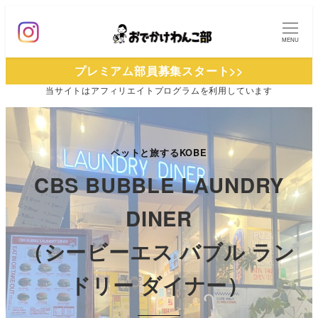
メ
イ
MENU
ン
プレミアム部員募集スタート>>
コ
当サイトは
アフィリエイトプログラムを
利用しています
ン
テ
ン
ツ
ペットと旅するKOBE
へ
CBS BUBBLE LAUNDRY
移
DINER
動
（シービーエス バブル ラン
ドリー ダイナー）