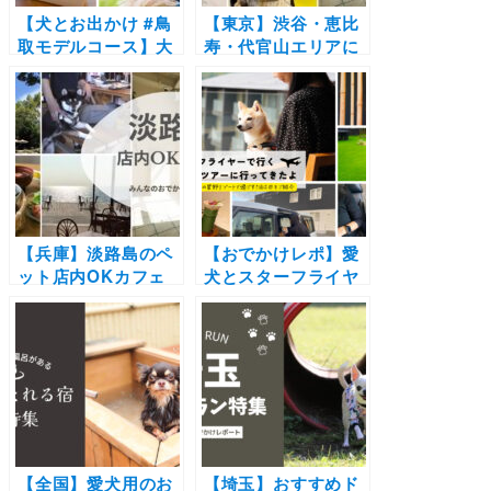
【犬とお出かけ #鳥
【東京】渋谷・恵比
取モデルコース】大
寿・代官山エリアに
自然やグルメを大満
あるペット可カフ
喫プラン！大山まき
ェ・レストラン19
ばみるくの里～
選！実際のおでかけ
MR.BURGER～だい
レポ付き
せん高原 豪円山ロッ
ジ～MOUNTAIN
HUT
【兵庫】淡路島のペ
【おでかけレポ】愛
ット店内OKカフェ
犬とスターフライヤ
まとめ！お寿司や淡
ーで行く「界 由布
路牛をお店の中でわ
院」ツアーに行って
んことゆっくり♪
きたよ！憧れの星野
リゾートで過ごす1
泊2日をご紹介
【全国】愛犬用のお
【埼玉】おすすめド