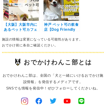
カフェ
ート付き
【大阪】大阪市内に
神戸 ペット可の飲食
あるペット可カフェ
店【Dog Friendly
16選（実際のレポ付
JEWEL COFFEE &
施設の情報は変更になっている可能性があります。
き）韓国風カフェや
TEA】大型犬まで店
NEW OPENの注目
内OK！愛犬とお散
おでかけ前に各自ご確認ください。
スポットを集めまし
歩中に立ち寄ってラ
た
ンチ＆カフェタイム
を楽しもう
おでかけわんこ部とは
おでかけわんこ部は、全国の「犬と一緒にいけるおでかけ施
設情報」を発信するメディアです。
SNSでも情報を発信中！ぜひフォローしてくださいね。