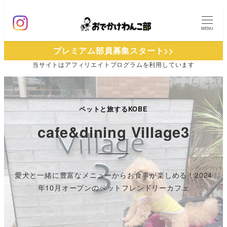
メ
イ
MENU
ン
プレミアム部員募集スタート>>
コ
当サイトは
アフィリエイトプログラムを
利用しています
ン
テ
ン
ツ
ペットと旅するKOBE
へ
cafe&dining Village3
移
動
愛犬と一緒に豊富なメニューからお食事が楽しめる！2024
年10月オープンのペットフレンドリーカフェ