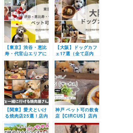
【東京】渋谷・恵比
【大阪】ドッグカフ
寿・代官山エリアに
ェ17選（全て店内
あるペット可カフ
OK）大型犬OKやド
ェ・レストラン19
ッグラン付き、犬用
選！実際のおでかけ
メニューありなど実
レポ付き
際のおでかけレポ付
も紹介
【関東】愛犬といけ
神戸 ペット可の飲食
る焼肉店25選！店内
店【CIRCUS】店内
や個室OK＆ワンち
大型犬OK！お洒落
ゃん用メニューがあ
な店内で多彩な手作