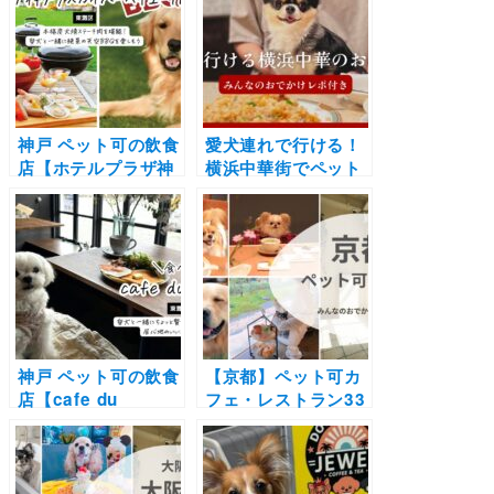
るお店もご紹介（実
り料理が楽しめるカ
際のおでかけレポー
フェ
ト付き）
神戸 ペット可の飲食
愛犬連れで行ける！
店【ホテルプラザ神
横浜中華街でペット
戸/スカイバーベキュ
OKのお店14選｜店
ーTENKU】本格炭
内可で飲茶や食べ放
火焼ステーキ肉を堪
題ランチに高級食材
能！愛犬と一緒に絶
のコース料理も
景の天空BBQを楽し
もう
神戸 ペット可の飲食
【京都】ペット可カ
店【cafe du
フェ・レストラン33
SINQ】愛犬と一緒
選！店内OKの和菓
にちょっと贅沢なひ
子店やドッグラン付
とときを過ごせる居
きのカフェまとめ｜
心地のいいおしゃれ
実際のおでかけレポ