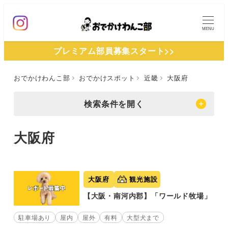
メ
イ
MENU
ン
プレミアム部員募集スタート>>
コ
ン
おでかけわんこ部
おでかけスポット
近畿
大阪府
テ
ン
検索条件を開く
ツ
へ
大阪府
移
動
大阪府
観光施設
【大阪・南河内郡】「ワールド牧場」
駐車場あり
屋内
屋外
有料
大型犬まで