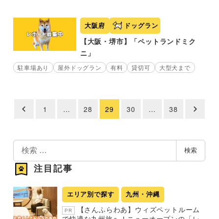
大阪府
ドッグラン
【大阪・堺市】「ペットランドミク
ニ」
駐車場あり
屋外ドッグラン
有料
貸切可
大型犬まで
1
…
28
29
30
…
38
投
稿
の
検
検索
索
ペ
注目記事
ー
ジ
エリア別で探す
九州・沖縄
送
【さんふらわあ】ウィズペットルーム
PR