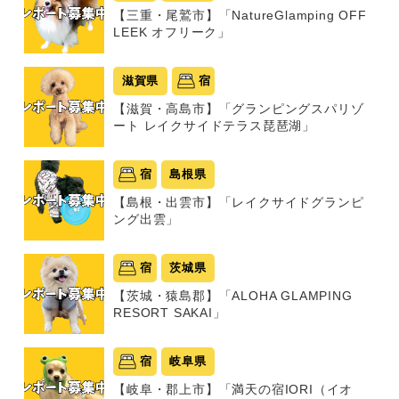
【三重・尾鷲市】「NatureGlamping OFF
LEEK オフリーク」
滋賀県
宿
【滋賀・高島市】「グランピングスパリゾ
ート レイクサイドテラス琵琶湖」
宿
島根県
【島根・出雲市】「レイクサイドグランピ
ング出雲」
宿
茨城県
【茨城・猿島郡】「ALOHA GLAMPING
RESORT SAKAI」
宿
岐阜県
【岐阜・郡上市】「満天の宿IORI（イオ