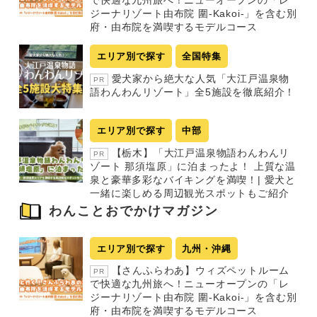
り
で快適な九州旅へ！ニューオープンの「レ
ジーナリゾート由布院 圍-Kakoi-」を含む別
府・由布院を満喫するモデルコース
エリア別で探す
全国特集
愛犬家から絶大な人気「大江戸温泉物
PR
語わんわんリゾート」全5施設を徹底紹介！
エリア別で探す
中部
【栃木】「大江戸温泉物語わんわんリ
PR
ゾート 那須塩原」に泊まったよ！ 上質な温
泉と豪華多彩なバイキングを満喫！| 愛犬と
一緒に楽しめる周辺観光スポットもご紹介
わんことおでかけマガジン
エリア別で探す
九州・沖縄
【さんふらわあ】ウィズペットルーム
PR
で快適な九州旅へ！ニューオープンの「レ
ジーナリゾート由布院 圍-Kakoi-」を含む別
府・由布院を満喫するモデルコース