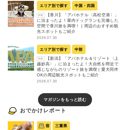
エリア別で探す
中国・四国
【香川】「アパホテル〈高松空港〉」
PR
に泊まったよ！屋内ドッグランも完備した
空間で香川旅を満喫！ | 周辺のおすすめ観
光スポットもご紹介
2026.07.30
エリア別で探す
中部
【新潟】「アパホテル＆リゾート〈上
PR
越妙高〉」に泊まったよ！大自然を間近で
感じながらのリゾート旅を満喫 | 愛犬同伴
OKの周辺観光スポットもご紹介
2026.07.30
マガジンをもっと読む
おでかけレポート
宿
三重県