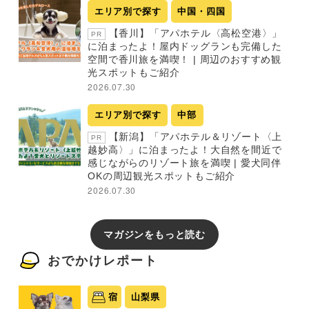
エリア別で探す
中国・四国
【香川】「アパホテル〈高松空港〉」
PR
に泊まったよ！屋内ドッグランも完備した
空間で香川旅を満喫！ | 周辺のおすすめ観
光スポットもご紹介
2026.07.30
エリア別で探す
中部
【新潟】「アパホテル＆リゾート〈上
PR
越妙高〉」に泊まったよ！大自然を間近で
感じながらのリゾート旅を満喫 | 愛犬同伴
OKの周辺観光スポットもご紹介
2026.07.30
マガジンをもっと読む
おでかけレポート
宿
山梨県