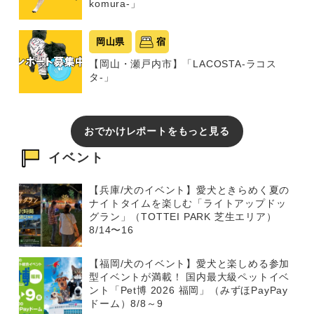
komura-」
岡山県
宿
【岡山・瀬戸内市】「LACOSTA-ラコス
タ-」
おでかけレポートをもっと見る
イベント
【兵庫/犬のイベント】愛犬ときらめく夏の
ナイトタイムを楽しむ「ライトアップドッ
グラン」（TOTTEI PARK 芝生エリア）
8/14〜16
【福岡/犬のイベント】愛犬と楽しめる参加
型イベントが満載！ 国内最大級ペットイベ
ント「Pet博 2026 福岡」（みずほPayPay
ドーム）8/8～9