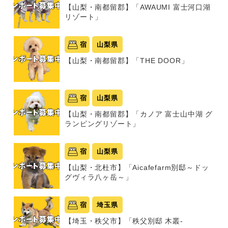
【山梨・南都留郡】「AWAUMI 富士河口湖
リゾート」
宿
山梨県
【山梨・南都留郡】「THE DOOR」
宿
山梨県
【山梨・南都留郡】「カノア 富士山中湖 グ
ランピングリゾート」
宿
山梨県
【山梨・北杜市】「Aicafefarm別邸～ドッ
グヴィラ八ヶ岳～」
宿
埼玉県
【埼玉・秩父市】「秩父別邸 木叢-