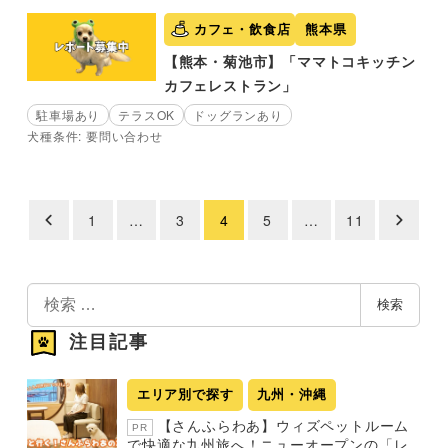
カフェ・飲食店
熊本県
【熊本・菊池市】「ママトコキッチン
カフェレストラン」
駐車場あり
テラスOK
ドッグランあり
犬種条件: 要問い合わせ
1
…
3
4
5
…
11
投
稿
の
検
検索
索
ペ
注目記事
ー
ジ
エリア別で探す
九州・沖縄
送
【さんふらわあ】ウィズペットルーム
PR
り
で快適な九州旅へ！ニューオープンの「レ