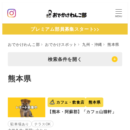
メ
イ
MENU
ン
プレミアム部員募集スタート>>
コ
ン
おでかけわんこ部
おでかけスポット
九州・沖縄
熊本県
テ
ン
検索条件を開く
ツ
へ
熊本県
移
動
カフェ・飲食店
熊本県
【熊本・阿蘇郡】「カフェ山猫軒」
駐車場あり
テラスOK
犬種条件: 要問い合わせ