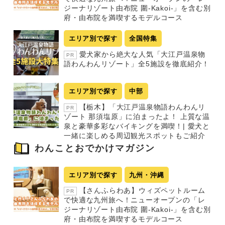
ジーナリゾート由布院 圍-Kakoi-」を含む別
府・由布院を満喫するモデルコース
エリア別で探す
全国特集
愛犬家から絶大な人気「大江戸温泉物
PR
語わんわんリゾート」全5施設を徹底紹介！
エリア別で探す
中部
【栃木】「大江戸温泉物語わんわんリ
PR
ゾート 那須塩原」に泊まったよ！ 上質な温
泉と豪華多彩なバイキングを満喫！| 愛犬と
一緒に楽しめる周辺観光スポットもご紹介
わんことおでかけマガジン
エリア別で探す
九州・沖縄
【さんふらわあ】ウィズペットルーム
PR
で快適な九州旅へ！ニューオープンの「レ
ジーナリゾート由布院 圍-Kakoi-」を含む別
府・由布院を満喫するモデルコース